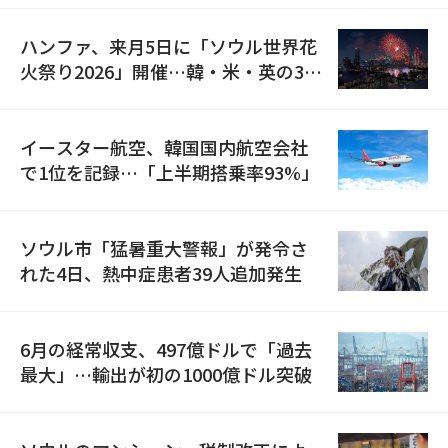
ハンファ、来月5日に「ソウル世界花
火祭り2026」開催…韓・米・英の3カ
国が参加
イースター航空、韓国国内航空会社
で1位を記録…「上半期搭乗率93%」
ソウル市「猛暑重大警報」が発令さ
れた4日、熱中症患者39人追加発生
6月の経常収支、497億ドルで「過去
最大」…輸出が初の1000億ドル突破