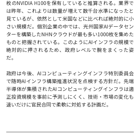
枚のNVIDIA H100を保有していると推算される。業界で
は昨年、これよりは数量が増えて数千台水準になったと
見ているが、依然として米国などに比べれば絶対的に小
さい規模だ。個別企業の中では、光州国家AIデータセン
ターを構築したNHNクラウドが最も多い1000枚を集めた
ものと把握されている。このようにAIインフラの規模で
絶対的に押されるため、政府レベルで腕をまくった姿
だ。
政府は今後、AIコンピューティングインフラ特別委員会
で随時AIインフラ構築推進状況を点検する方針だ。先端
半導体が集積されたAIコンピューティングインフラは適
正投資規模を事前に予測しにくく、技術・市場の変化も
速いだけに官民合同で柔軟に対処する計画だ。