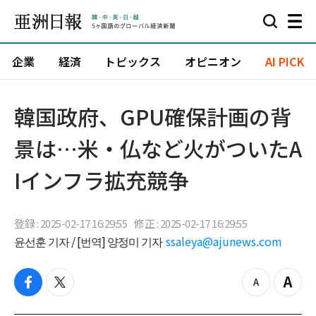
企業
経済
トピックス
オピニオン
AI PICK
韓国政府、GPU確保計画の背
景は…米・仏など火がついたA
Iインフラ拡充競争
登録 : 2025-02-17 16:29:55
修正 : 2025-02-17 16:29:55
윤선훈 기자 / [번역] 양정미 기자
ssaleya@ajunews.com
f
t
z
Z
a
w
o
o
c
i
o
o