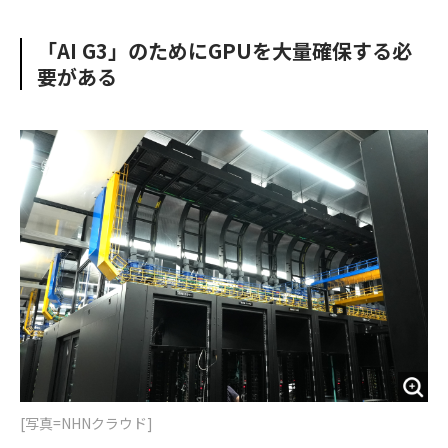
e
t
m
m
b
t
o
i
「AI G3」のためにGPUを大量確保する必
o
e
u
n
要がある
o
r
t
k
[写真=NHNクラウド]