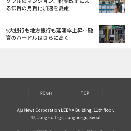
ソウルのマンション、税制改正によ
る伝貰の月貰化加速を憂慮
5大銀行も地方銀行も延滞率上昇…融
資のハードルはさらに高く
PC ver
TOP
Aju News Corporation LEEMA Building, 11th floor,
42, Jong-ro 1-gil, Jongno-gu, Seoul