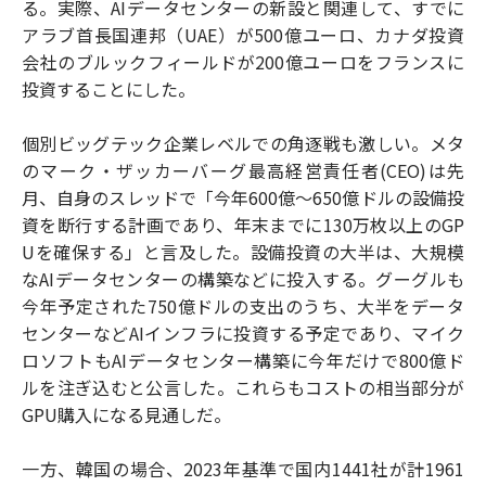
る。実際、AIデータセンターの新設と関連して、すでに
アラブ首長国連邦（UAE）が500億ユーロ、カナダ投資
会社のブルックフィールドが200億ユーロをフランスに
投資することにした。
個別ビッグテック企業レベルでの角逐戦も激しい。メタ
のマーク・ザッカーバーグ最高経営責任者(CEO)は先
月、自身のスレッドで「今年600億～650億ドルの設備投
資を断行する計画であり、年末までに130万枚以上のGP
Uを確保する」と言及した。設備投資の大半は、大規模
なAIデータセンターの構築などに投入する。グーグルも
今年予定された750億ドルの支出のうち、大半をデータ
センターなどAIインフラに投資する予定であり、マイク
ロソフトもAIデータセンター構築に今年だけで800億ド
ルを注ぎ込むと公言した。これらもコストの相当部分が
GPU購入になる見通しだ。
一方、韓国の場合、2023年基準で国内1441社が計1961