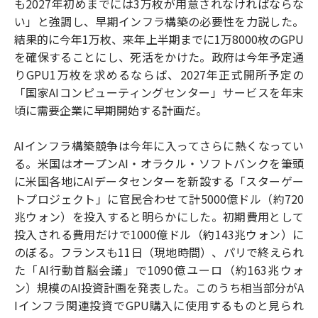
も2027年初めまでには3万枚が用意されなければならな
い」と強調し、早期インフラ構築の必要性を力説した。
結果的に今年1万枚、来年上半期までに1万8000枚のGPU
を確保することにし、死活をかけた。政府は今年予定通
りGPU1万枚を求めるならば、2027年正式開所予定の
「国家AIコンピューティングセンター」サービスを年末
頃に需要企業に早期開始する計画だ。
AIインフラ構築競争は今年に入ってさらに熱くなってい
る。米国はオープンAI・オラクル・ソフトバンクを筆頭
に米国各地にAIデータセンターを新設する「スターゲー
トプロジェクト」に官民合わせて計5000億ドル（約720
兆ウォン）を投入すると明らかにした。初期費用として
投入される費用だけで1000億ドル（約143兆ウォン）に
のぼる。フランスも11日（現地時間）、パリで終えられ
た「AI行動首脳会議」で1090億ユーロ（約163兆ウォ
ン）規模のAI投資計画を発表した。このうち相当部分がA
Iインフラ関連投資でGPU購入に使用するものと見られ