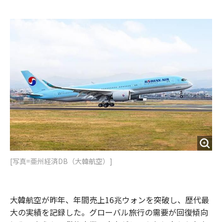
e
t
m
m
b
t
o
i
o
e
u
n
o
r
t
k
[写真=亜州経済DB（大韓航空）]
大韓航空が昨年、年間売上16兆ウォンを突破し、歴代最
大の実績を記録した。グローバル旅行の需要が回復傾向