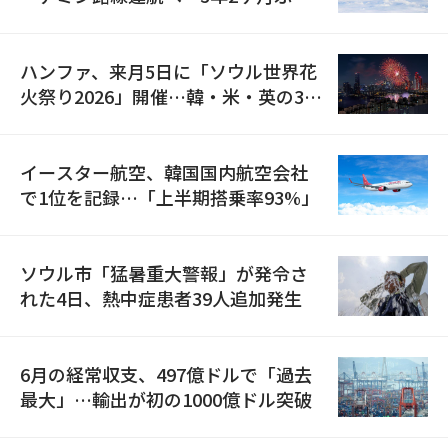
の再開
ハンファ、来月5日に「ソウル世界花
火祭り2026」開催…韓・米・英の3カ
国が参加
イースター航空、韓国国内航空会社
で1位を記録…「上半期搭乗率93%」
ソウル市「猛暑重大警報」が発令さ
れた4日、熱中症患者39人追加発生
6月の経常収支、497億ドルで「過去
最大」…輸出が初の1000億ドル突破