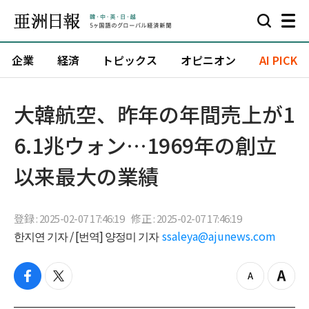
企業
経済
トピックス
オピニオン
AI PICK
大韓航空、昨年の年間売上が1
6.1兆ウォン…1969年の創立
以来最大の業績
登録 : 2025-02-07 17:46:19
修正 : 2025-02-07 17:46:19
한지연 기자 / [번역] 양정미 기자
ssaleya@ajunews.com
f
t
z
Z
a
w
o
o
c
i
o
o