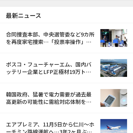
最新ニュース
合同捜査本部、中央選管委など9カ所
を再度家宅捜索…「投票率操作」の
資料を確保
ポスコ・フューチャーエム、国内バ
ッテリー企業とLFP正極材19万トン
の供給契約を締結
韓国政府、猛暑で電力需要が過去最
高更新の可能性に需給対応体制を点
検
エアプレミア、11月5日から仁川〜ホ
ーチミン路線運航へ…3年2ヶ月ぶり