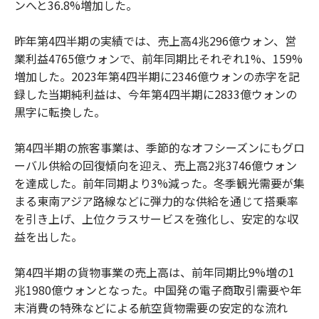
ンへと36.8%増加した。
昨年第4四半期の実績では、売上高4兆296億ウォン、営
業利益4765億ウォンで、前年同期比それぞれ1%、159%
増加した。2023年第4四半期に2346億ウォンの赤字を記
録した当期純利益は、今年第4四半期に2833億ウォンの
黒字に転換した。
第4四半期の旅客事業は、季節的なオフシーズンにもグロ
ーバル供給の回復傾向を迎え、売上高2兆3746億ウォン
を達成した。前年同期より3%減った。冬季観光需要が集
まる東南アジア路線などに弾力的な供給を通じて搭乗率
を引き上げ、上位クラスサービスを強化し、安定的な収
益を出した。
第4四半期の貨物事業の売上高は、前年同期比9%増の1
兆1980億ウォンとなった。中国発の電子商取引需要や年
末消費の特殊などによる航空貨物需要の安定的な流れ