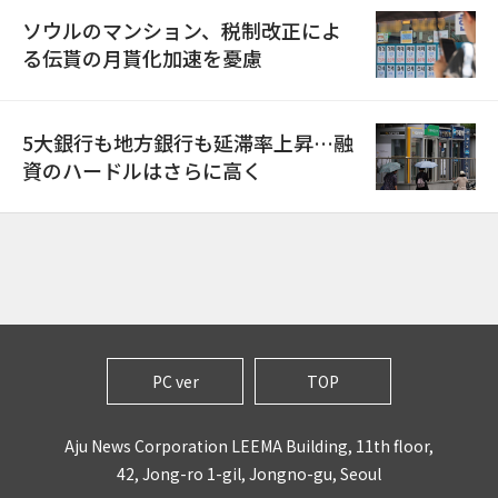
ソウルのマンション、税制改正によ
る伝貰の月貰化加速を憂慮
5大銀行も地方銀行も延滞率上昇…融
資のハードルはさらに高く
PC ver
TOP
Aju News Corporation LEEMA Building, 11th floor,
42, Jong-ro 1-gil, Jongno-gu, Seoul