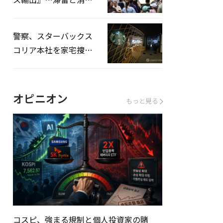
を増やしてこそ成長効
果」
警察、スターバックス
コリア本社を家宅捜
査…「タンクデー」イ
ベント巡り侮辱容疑
オピニオン
もっと見る
コスピ、強まる規制と個人投資家の賭