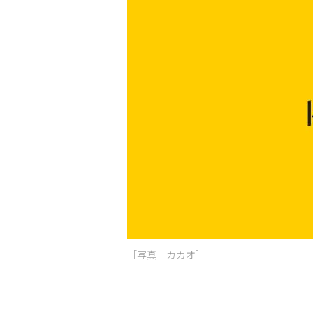
［写真＝カカオ］