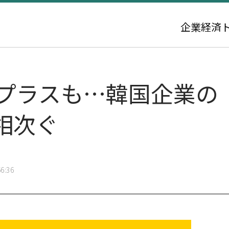
企業
経済
ープラスも…韓国企業の
相次ぐ
6:36