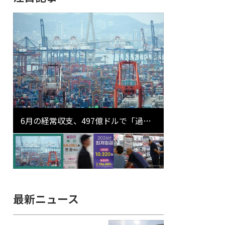
6月の経常収支、497億ドルで「過去
最大」…輸出が初の1000億ドル突破
最新ニュース