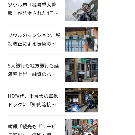
ソウル市「猛暑重大警
報」が発令された4日、
熱中症患者39人追加発
生
ソウルのマンション、税
制改正による伝貰の月
貰化加速を憂慮
5大銀行も地方銀行も延
滞率上昇…融資のハー
ドルはさらに高く
HD現代、米最大の軍艦
ドックに「知的溶接」
システムを導入へ
韓銀「観光も『サービ
ス輸出』…滞留と消費