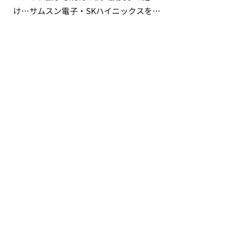
け…サムスン電子・SKハイニックスを巡
る明暗