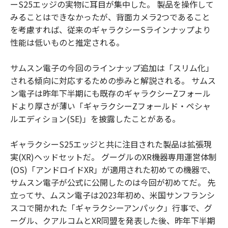
ーS25エッジの実物に耳目が集中した。 製品を操作して
みることはできなかったが、背面カメラ2つであること
を考慮すれば、従来のギャラクシーSラインナップより
性能は低いものと推定される。
サムスン電子の今回のラインナップ追加は「スリム化」
される傾向に対応するための歩みと解説される。 サムス
ン電子は昨年下半期にも既存のギャラクシーZフォール
ドより厚さが薄い「ギャラクシーZフォールド・ペシャ
ルエディション(SE)」を披露したことがある。
ギャラクシーS25エッジと共に注目された製品は拡張現
実(XR)ヘッドセットだ。 グーグルのXR機器専用運営体制
(OS)「アンドロイドXR」が適用された初めての機器で、
サムスン電子が公式に公開したのは今回が初めてだ。 先
立ってサ、ムスン電子は2023年初め、米国サンフランシ
スコで開かれた「ギャラクシーアンパック」行事で、グ
ーグル、クアルコムとXR同盟を発表した後、昨年下半期