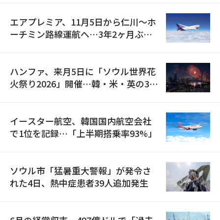
エアプレミア、11月5日から仁川〜ホ
ーチミン路線運航へ…3年2ヶ月ぶり
の再開
ハンファ、来月5日に「ソウル世界花
火祭り2026」開催…韓・米・英の3カ
国が参加
イースター航空、韓国国内航空会社
で1位を記録…「上半期搭乗率93%」
ソウル市「猛暑重大警報」が発令さ
れた4日、熱中症患者39人追加発生
6月の経常収支、497億ドルで「過去