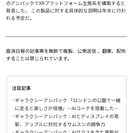
のアンパックでXRプラットフォーム生態系を構築すると
発表した。 この製品に対する具体的な説明は年末に行わ
れる予定だ。
亜洲日報の記事等を無断で複製、公衆送信 、翻案、配布
することは禁じられています。
注目記事
ギャラクシーアンパック 「ロンドンの公園で一緒
に走ると楽しさが倍増」…AIコーチを搭載した
『ギャラクシーウォッチ9』
ギャラクシーアンパック：AIとディスプレイの革
新、アップルに対抗するサムスンの競争力
ギャラクシーアンパック：AIグラスを含む革新が