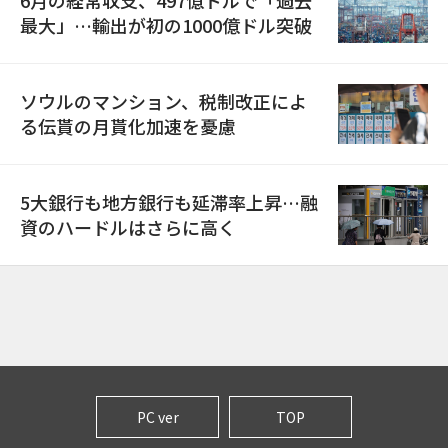
最大」…輸出が初の1000億ドル突破
ソウルのマンション、税制改正によ
る伝貰の月貰化加速を憂慮
5大銀行も地方銀行も延滞率上昇…融
資のハードルはさらに高く
PC ver
TOP