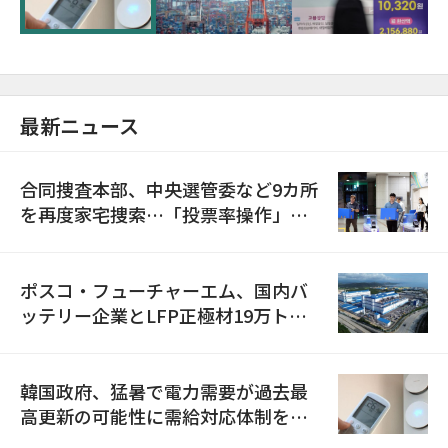
最新ニュース
合同捜査本部、中央選管委など9カ所
を再度家宅捜索…「投票率操作」の
資料を確保
ポスコ・フューチャーエム、国内バ
ッテリー企業とLFP正極材19万トン
の供給契約を締結
韓国政府、猛暑で電力需要が過去最
高更新の可能性に需給対応体制を点
検