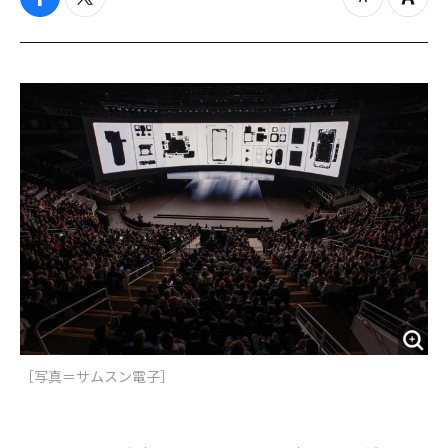
f
t
z
Z
a
w
o
o
c
i
o
o
e
t
m
m
b
t
o
i
o
e
u
n
o
r
t
k
［写真＝サムスン電子］