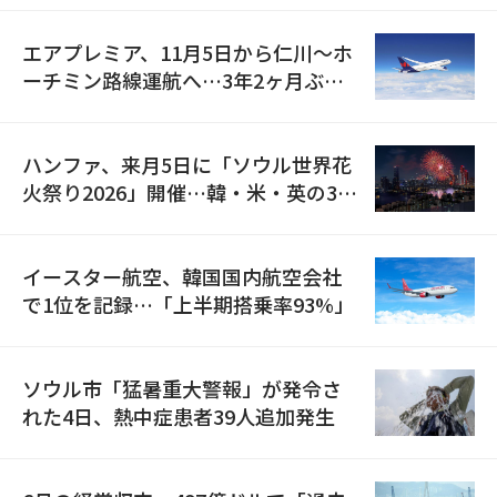
エアプレミア、11月5日から仁川〜ホ
ーチミン路線運航へ…3年2ヶ月ぶり
の再開
ハンファ、来月5日に「ソウル世界花
火祭り2026」開催…韓・米・英の3カ
国が参加
イースター航空、韓国国内航空会社
で1位を記録…「上半期搭乗率93%」
ソウル市「猛暑重大警報」が発令さ
れた4日、熱中症患者39人追加発生