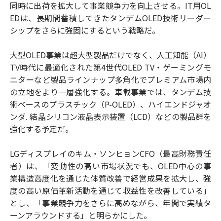
同時に出荷を拡大して事業競争力を向上させる。IT用OL
EDは、長期間蓄積してきたタンデムOLED技術リーダー
シップをさらに強固にするという戦略だ。
大型OLED事業は超大型製品だけでなく、人工知能（AI）
TV時代に最適化された第4世代OLED TV・ゲーミングモ
ニターなど製品ラインナップ多角化でプレミアム市場内
の立地をより一層強化する。車載事業では、タンデム技
術ベースのプラスチック（P-OLED）、ハイエンドジャオ
ンダ. 結晶シリコン液晶表示装置（LCD）などの製品群を
強化する予定だ。
LGディスプレイのキム・ソンヒョンCFO（最高財務責任
者）は、「変動性の高い市場状況でも、OLED中心の事
業構造高度化を通じた体質改善で経営成果を拡大し、強
度の高い原価革新活動を通じて収益性を改善している」
とし、「事業競争力をさらに高めながら、年間で実績タ
ーンアラウンドする」と明らかにした。