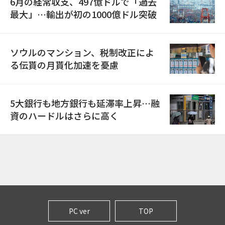
6月の経常収支、497億ドルで「過去
最大」…輸出が初の1000億ドル突破
ソウルのマンション、税制改正によ
る伝貰の月貰化加速を憂慮
5大銀行も地方銀行も延滞率上昇…融
資のハードルはさらに高く
PC ver
TOP