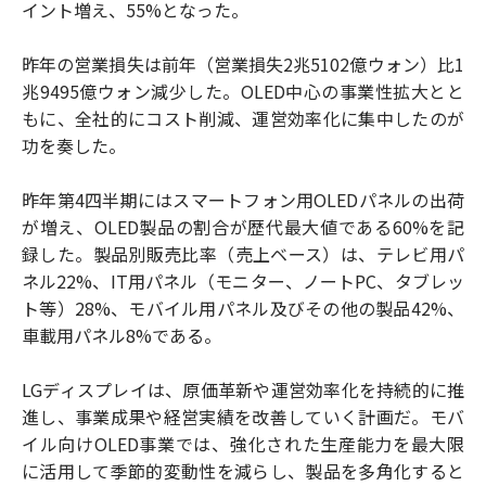
イント増え、55%となった。
昨年の営業損失は前年（営業損失2兆5102億ウォン）比1
兆9495億ウォン減少した。OLED中心の事業性拡大とと
もに、全社的にコスト削減、運営効率化に集中したのが
功を奏した。
昨年第4四半期にはスマートフォン用OLEDパネルの出荷
が増え、OLED製品の割合が歴代最大値である60%を記
録した。製品別販売比率（売上ベース）は、テレビ用パ
ネル22%、IT用パネル（モニター、ノートPC、タブレッ
ト等）28%、モバイル用パネル及びその他の製品42%、
車載用パネル8%である。
LGディスプレイは、原価革新や運営効率化を持続的に推
進し、事業成果や経営実績を改善していく計画だ。モバ
イル向けOLED事業では、強化された生産能力を最大限
に活用して季節的変動性を減らし、製品を多角化すると