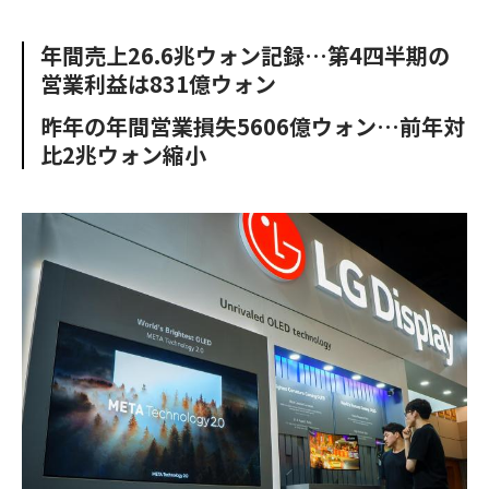
e
t
m
m
b
t
o
i
年間売上26.6兆ウォン記録…第4四半期の
o
e
u
n
営業利益は831億ウォン
o
r
t
k
昨年の年間営業損失5606億ウォン…前年対
比2兆ウォン縮小