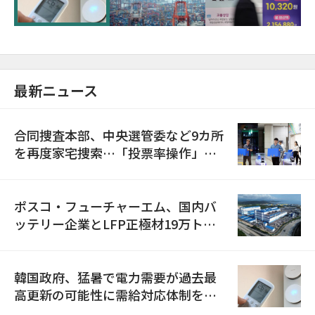
最新ニュース
合同捜査本部、中央選管委など9カ所
を再度家宅捜索…「投票率操作」の
資料を確保
ポスコ・フューチャーエム、国内バ
ッテリー企業とLFP正極材19万トン
の供給契約を締結
韓国政府、猛暑で電力需要が過去最
高更新の可能性に需給対応体制を点
検