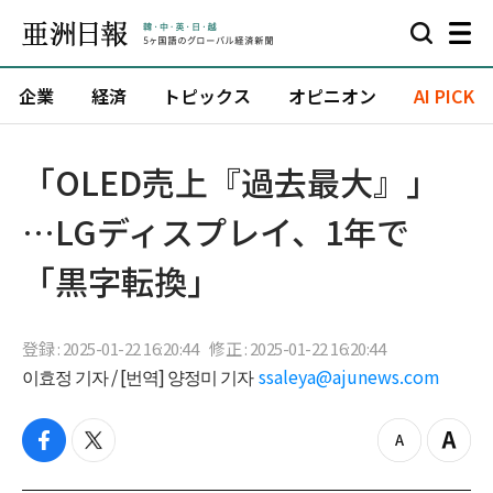
企業
経済
トピックス
オピニオン
AI PICK
「OLED売上『過去最大』」
…LGディスプレイ、1年で
「黒字転換」
登録 : 2025-01-22 16:20:44
修正 : 2025-01-22 16:20:44
이효정 기자 / [번역] 양정미 기자
ssaleya@ajunews.com
f
t
z
Z
a
w
o
o
c
i
o
o