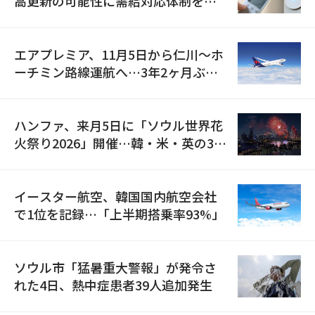
高更新の可能性に需給対応体制を点
検
エアプレミア、11月5日から仁川〜ホ
ーチミン路線運航へ…3年2ヶ月ぶり
の再開
ハンファ、来月5日に「ソウル世界花
火祭り2026」開催…韓・米・英の3カ
国が参加
イースター航空、韓国国内航空会社
で1位を記録…「上半期搭乗率93%」
ソウル市「猛暑重大警報」が発令さ
れた4日、熱中症患者39人追加発生