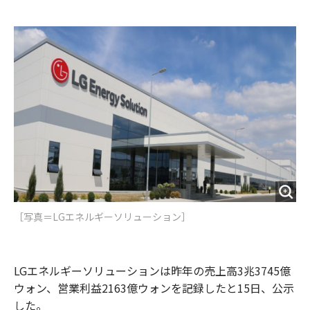
e
t
m
m
b
t
o
i
o
e
u
n
o
r
t
k
［写真＝LGエネルギーソリューション］
LGエネルギーソリューションは昨年の売上高3兆3745億
ウォン、営業利益2163億ウォンを記録したと15日、公示
した。