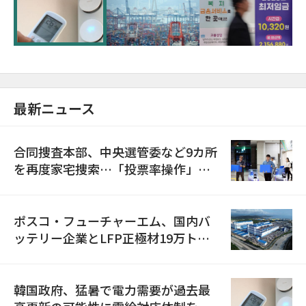
に需給対応体制を点検
最新ニュース
合同捜査本部、中央選管委など9カ所
を再度家宅捜索…「投票率操作」の
資料を確保
ポスコ・フューチャーエム、国内バ
ッテリー企業とLFP正極材19万トン
の供給契約を締結
韓国政府、猛暑で電力需要が過去最