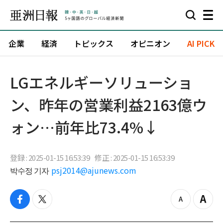
企業
経済
トピックス
オピニオン
AI PICK
LGエネルギーソリューショ
ン、昨年の営業利益2163億ウ
ォン…前年比73.4%↓
登録 : 2025-01-15 16:53:39
修正 : 2025-01-15 16:53:39
박수정 기자
psj2014@ajunews.com
f
t
z
Z
a
w
o
o
c
i
o
o