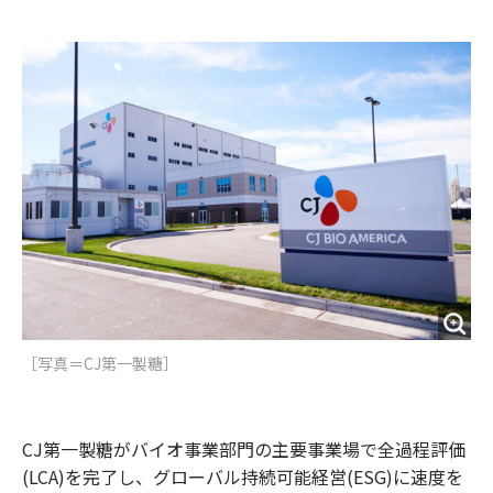
e
t
m
m
b
t
o
i
o
e
u
n
o
r
t
k
［写真＝CJ第一製糖］
CJ第一製糖がバイオ事業部門の主要事業場で全過程評価
(LCA)を完了し、グローバル持続可能経営(ESG)に速度を