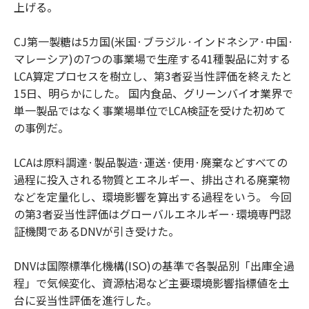
上げる。
CJ第一製糖は5カ国(米国·ブラジル·インドネシア·中国·
マレーシア)の7つの事業場で生産する41種製品に対する
LCA算定プロセスを樹立し、第3者妥当性評価を終えたと
15日、明らかにした。 国内食品、グリーンバイオ業界で
単一製品ではなく事業場単位でLCA検証を受けた初めて
の事例だ。
LCAは原料調達·製品製造·運送·使用·廃棄などすべての
過程に投入される物質とエネルギー、排出される廃棄物
などを定量化し、環境影響を算出する過程をいう。 今回
の第3者妥当性評価はグローバルエネルギー·環境専門認
証機関であるDNVが引き受けた。
DNVは国際標準化機構(ISO)の基準で各製品別「出庫全過
程」で気候変化、資源枯渇など主要環境影響指標値を土
台に妥当性評価を進行した。