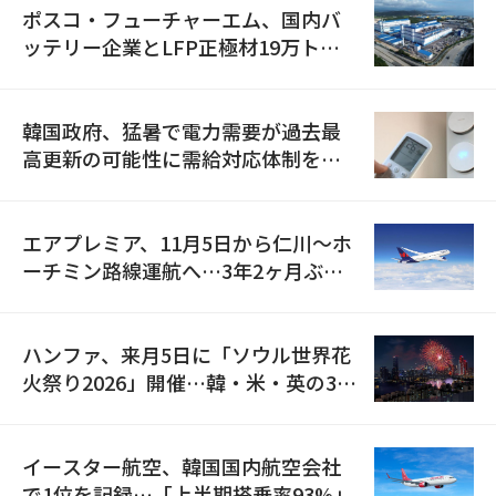
ポスコ・フューチャーエム、国内バ
ッテリー企業とLFP正極材19万トン
の供給契約を締結
韓国政府、猛暑で電力需要が過去最
高更新の可能性に需給対応体制を点
検
エアプレミア、11月5日から仁川〜ホ
ーチミン路線運航へ…3年2ヶ月ぶり
の再開
ハンファ、来月5日に「ソウル世界花
火祭り2026」開催…韓・米・英の3カ
国が参加
イースター航空、韓国国内航空会社
で1位を記録…「上半期搭乗率93%」