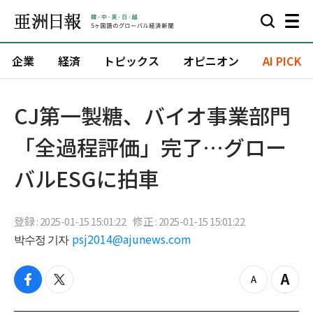
企業
経済
トピックス
オピニオン
AI PICK
CJ第一製糖、バイオ事業部門
「全過程評価」完了…グロー
バルESGに拍車
登録 : 2025-01-15 15:01:22
修正 : 2025-01-15 15:01:22
박수정 기자
psj2014@ajunews.com
f
t
z
Z
a
w
o
o
c
i
o
o