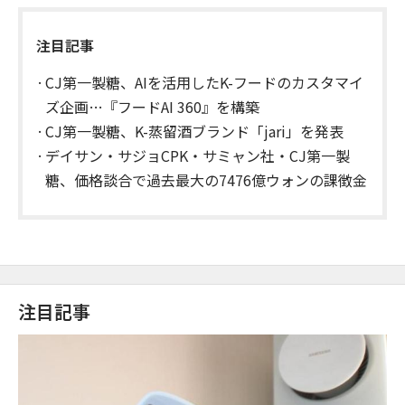
注目記事
CJ第一製糖、AIを活用したK-フードのカスタマイ
ズ企画…『フードAI 360』を構築
CJ第一製糖、K-蒸留酒ブランド「jari」を発表
デイサン・サジョCPK・サミャン社・CJ第一製
糖、価格談合で過去最大の7476億ウォンの課徴金
注目記事