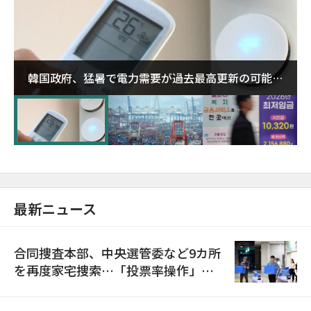
韓国政府、猛暑で電力需要が過去最高更新の可能性
に需給対応体制を点検
最新ニュース
合同捜査本部、中央選管委など9カ所
を再度家宅捜索…「投票率操作」の
資料を確保