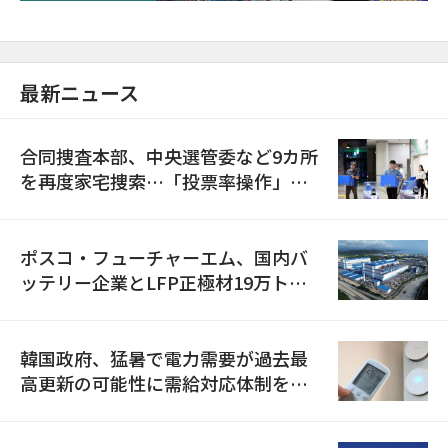
最新ニュース
合同捜査本部、中央選管委など9カ所
を再度家宅捜索…「投票率操作」の
資料を確保
ポスコ・フューチャーエム、国内バ
ッテリー企業とLFP正極材19万トン
の供給契約を締結
韓国政府、猛暑で電力需要が過去最
高更新の可能性に需給対応体制を点
検