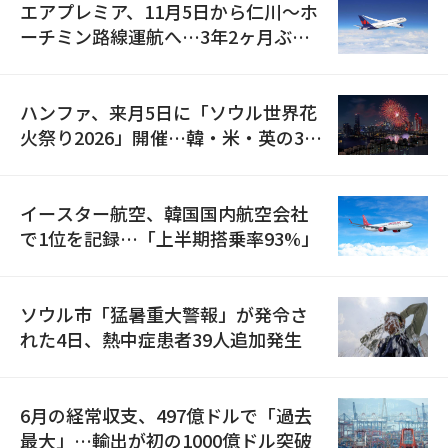
エアプレミア、11月5日から仁川〜ホ
ーチミン路線運航へ…3年2ヶ月ぶり
の再開
ハンファ、来月5日に「ソウル世界花
火祭り2026」開催…韓・米・英の3カ
国が参加
イースター航空、韓国国内航空会社
で1位を記録…「上半期搭乗率93%」
ソウル市「猛暑重大警報」が発令さ
れた4日、熱中症患者39人追加発生
6月の経常収支、497億ドルで「過去
最大」…輸出が初の1000億ドル突破