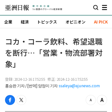
企業
経済
トピックス
オピニオン
AI PICK
コカ・コーラ飲料、希望退職
を断行…「営業・物流部署対
象」
登録 : 2024-12-16 17:52:55
修正 : 2024-12-16 17:52:55
홍승완 기자 / [번역] 양정미 기자
ssaleya@ajunews.com
f
t
z
Z
a
w
o
o
c
i
o
o