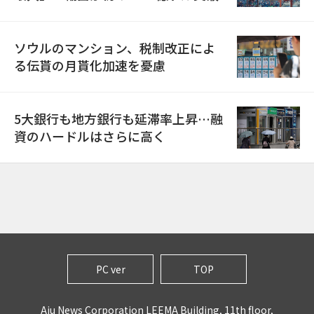
ソウルのマンション、税制改正によ
る伝貰の月貰化加速を憂慮
5大銀行も地方銀行も延滞率上昇…融
資のハードルはさらに高く
PC ver
TOP
Aju News Corporation LEEMA Building, 11th floor,