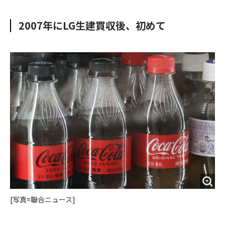
e
t
m
m
b
t
o
i
2007年にLG生建買収後、初めて
o
e
u
n
o
r
t
k
[写真=聯合ニュース]