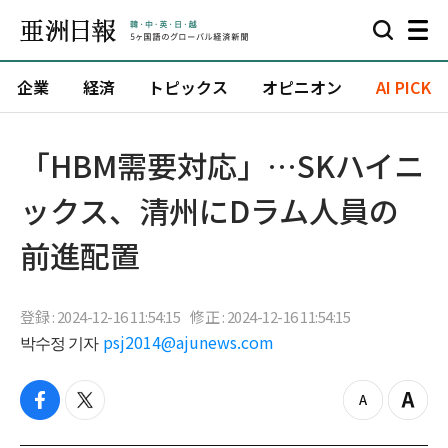
企業
経済
トピックス
オピニオン
AI PICK
「HBM需要対応」…SKハイニ
ックス、清州にDラム人員の
前進配置
登録 : 2024-12-16 11:54:15
修正 : 2024-12-16 11:54:15
박수정 기자
psj2014@ajunews.com
f
t
z
Z
a
w
o
o
c
i
o
o