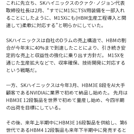
これに先立ち、SKハイニックスのクァク·ノジョン代表
取締役社長は2月、“すでにM15にTSV用装備を一部入れ
ることにしたように、M15Xにも(HBM生産工程導入と関
連して)柔軟に対応する”と明らかにしていた。
SKハイニックスは自社のDラムの売上構造で、HBMの割
合が今年末に40%まで到達したことにより、引き続き安
定的な売上と収益性の強化に乗り出す方針だ。 M15Xを
通じた生産拡大などで、収率確保、技術開発に対応する
という戦略だ。
一方、SKハイニックスは今年3月、HBM3E 8段をAI大手
顧客であるNVIDIAに業界で初めて納品し始めた。 先月は
HBM3E 12段製品を世界で初めて量産し始め、今四半期
の出荷を目標にしている。
その後、来年上半期中にHBM3E 16段製品を供給し、第6
世代であるHBM4 12段製品も来年下半期中に発売すると