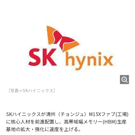
e
t
m
m
b
t
o
i
o
e
u
n
o
r
t
k
［写真＝SKハイニックス］
SKハイニックスが清州（チョンジュ）M15Xファブ(工場)
に核心人材を前進配置し、高帯域幅メモリー(HBM)生産
基地の拡大・強化に速度を上げる。