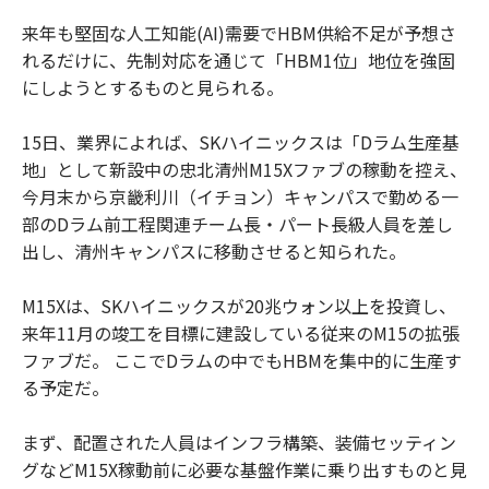
来年も堅固な人工知能(AI)需要でHBM供給不足が予想さ
れるだけに、先制対応を通じて「HBM1位」地位を強固
にしようとするものと見られる。
15日、業界によれば、SKハイニックスは「Dラム生産基
地」として新設中の忠北清州M15Xファブの稼動を控え、
今月末から京畿利川（イチョン）キャンパスで勤める一
部のDラム前工程関連チーム長・パート長級人員を差し
出し、清州キャンパスに移動させると知られた。
M15Xは、SKハイニックスが20兆ウォン以上を投資し、
来年11月の竣工を目標に建設している従来のM15の拡張
ファブだ。 ここでDラムの中でもHBMを集中的に生産す
る予定だ。
まず、配置された人員はインフラ構築、装備セッティン
グなどM15X稼動前に必要な基盤作業に乗り出すものと見