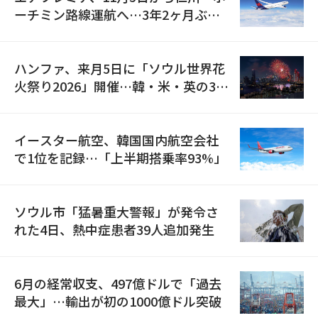
ーチミン路線運航へ…3年2ヶ月ぶり
の再開
ハンファ、来月5日に「ソウル世界花
火祭り2026」開催…韓・米・英の3カ
国が参加
イースター航空、韓国国内航空会社
で1位を記録…「上半期搭乗率93%」
ソウル市「猛暑重大警報」が発令さ
れた4日、熱中症患者39人追加発生
6月の経常収支、497億ドルで「過去
最大」…輸出が初の1000億ドル突破