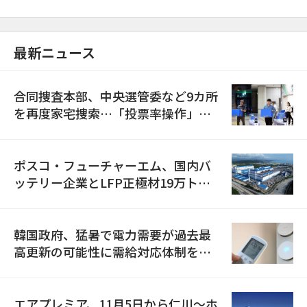
最新ニュース
合同捜査本部、中央選管委など9カ所
を再度家宅捜索…「投票率操作」の
資料を確保
ポスコ・フューチャーエム、国内バ
ッテリー企業とLFP正極材19万トン
の供給契約を締結
韓国政府、猛暑で電力需要が過去最
高更新の可能性に需給対応体制を点
検
エアプレミア、11月5日から仁川〜ホ