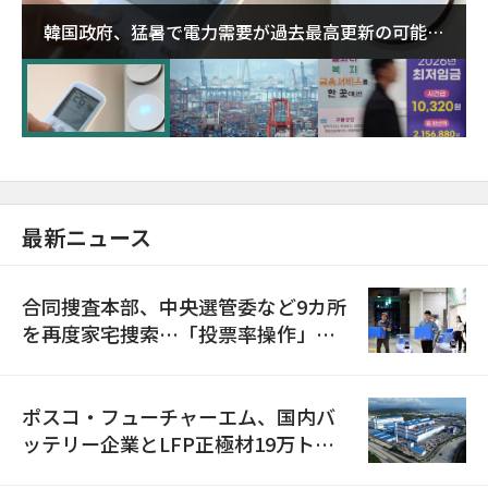
韓国政府、猛暑で電力需要が過去最高更新の可能性
に需給対応体制を点検
最新ニュース
合同捜査本部、中央選管委など9カ所
を再度家宅捜索…「投票率操作」の
資料を確保
ポスコ・フューチャーエム、国内バ
ッテリー企業とLFP正極材19万トン
の供給契約を締結