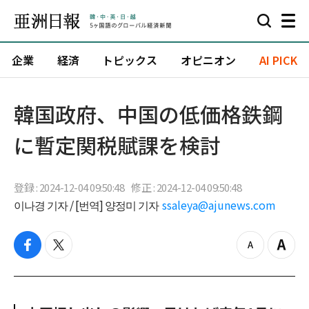
企業
経済
トピックス
オピニオン
AI PICK
韓国政府、中国の低価格鉄鋼
に暫定関税賦課を検討
登録 : 2024-12-04 09:50:48
修正 : 2024-12-04 09:50:48
이나경 기자 / [번역] 양정미 기자
ssaleya@ajunews.com
f
t
z
Z
a
w
o
o
c
i
o
o
e
t
m
m
b
t
o
i