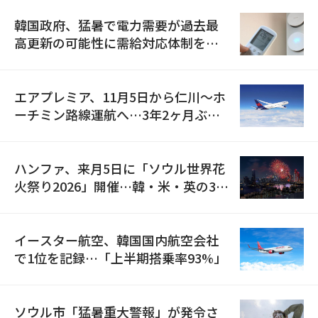
韓国政府、猛暑で電力需要が過去最
高更新の可能性に需給対応体制を点
検
エアプレミア、11月5日から仁川〜ホ
ーチミン路線運航へ…3年2ヶ月ぶり
の再開
ハンファ、来月5日に「ソウル世界花
火祭り2026」開催…韓・米・英の3カ
国が参加
イースター航空、韓国国内航空会社
で1位を記録…「上半期搭乗率93%」
ソウル市「猛暑重大警報」が発令さ