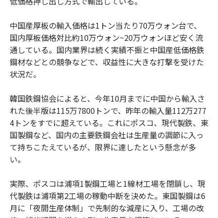
低価格押し出し方式で輸出している。
中国産厚板の輸入価格は1トン当たり70万ウォン台で、
国内厚板価格対比約10万ウォン~20万ウォンほど安く流
通している。国内業界は続く実績不振と中国産低価格鉄
鋼材などとの競争などで、収益性に大きな打撃を受けた
状況だ。
韓国鉄鋼協会によると、今年10月までに中国から輸入さ
れた後半版は115万7800トンで、昨年の輸入量112万277
4トンをすでに超えている。これにポスコ、現代製鉄、東
国製鋼など、国内の主要鉄鋼会社は生産量の調節に入っ
て持ちこたえているが、限界に達したという懸念が多
い。
実際、ポスコは浦項1製鋼工場と1線材工場を閉鎖し、現
代製鉄は浦項第2工場の稼動中断を決めた。東国製鋼は6
月に「夜間生産体制」で先制的な減産に入り、工場の改