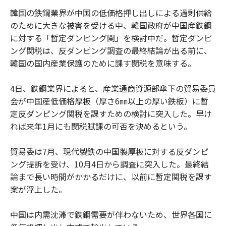
韓国の鉄鋼業界が中国の低価格押し出しによる過剰供給
のために大きな被害を受ける中、韓国政府が中国産鉄鋼
に対する「暫定ダンピング関」を検討中だ。暫定ダンピ
ング関税は、反ダンピング調査の最終結論が出る前に、
韓国の国内産業保護のために課す関税を意味する。
4日、鉄鋼業界によると、産業通商資源部傘下の貿易委員
会が中国産低価格厚板（厚さ6㎜以上の厚い鉄板）に暫
定反ダンピング関税を課すための検討に突入した。早け
れば来年1月にも関税賦課の可否を決めるという。
貿易委は7月、現代製鉄の中国製厚板に対する反ダンピ
ング提訴を受け、10月4日から調査に突入した。最終結
論まで長い時間がかかるだけに、以前に暫定関税を課す
案が浮上した。
中国は内需沈滞で鉄鋼需要が伴わないため、世界各国に