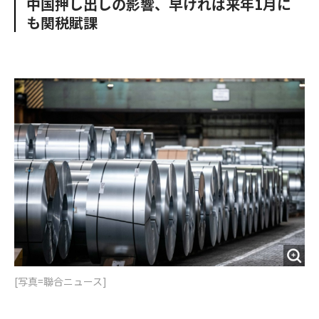
中国押し出しの影響、早ければ来年1月に
o
e
u
n
も関税賦課
o
r
t
k
[写真=聯合ニュース]