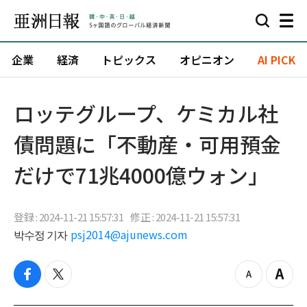
企業
経済
トピックス
オピニオン
AI PICK
ロッテグループ、ケミカル社
債問題に「不動産・可用預金
だけで71兆4000億ウォン」
登録 : 2024-11-21 15:57:31
修正 : 2024-11-21 15:57:31
박수정 기자
psj2014@ajunews.com
f
t
z
Z
a
w
o
o
c
i
o
o