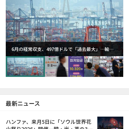
6月の経常収支、497億ドルで「過去最大」…輸出
が初の1000億ドル突破
最新ニュース
ハンファ、来月5日に「ソウル世界花
火祭り2026」開催…韓・米・英の3カ