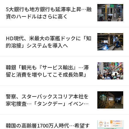
5大銀行も地方銀行も延滞率上昇…融
資のハードルはさらに高く
HD現代、米最大の軍艦ドックに「知
的溶接」システムを導入へ
韓銀「観光も『サービス輸出』…滞
留と消費を増やしてこそ成長効果」
警察、スターバックスコリア本社を
家宅捜査…「タンクデー」イベント
巡り侮辱容疑
韓国の高齢層1700万人時代…希望す