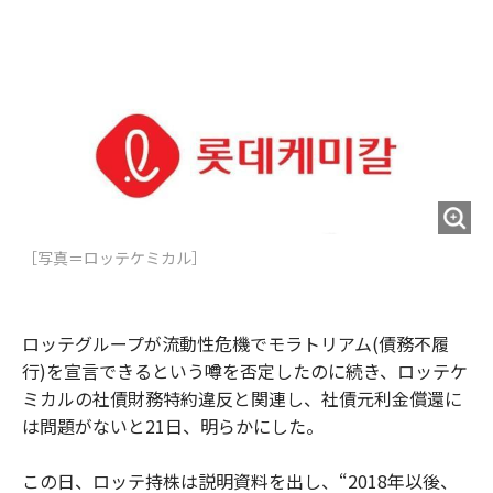
e
t
m
m
b
t
o
i
o
e
u
n
o
r
t
k
［写真＝ロッテケミカル］
ロッテグループが流動性危機でモラトリアム(債務不履
行)を宣言できるという噂を否定したのに続き、ロッテケ
ミカルの社債財務特約違反と関連し、社債元利金償還に
は問題がないと21日、明らかにした。
この日、ロッテ持株は説明資料を出し、“2018年以後、