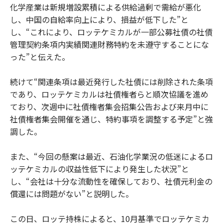
化学産業は新規増設累積による供給過剰で需給が悪化
し、中国の自給率向上により、損益が低下した”と
し、“これにより、ロッテケミカルが一部公募社債の社債
管理契約条項内実績関連財務特約を未遵守することにな
った”と伝えた。
続けて“関連条項は最近発行した社債には削除された条項
であり、ロッテケミカルは社債権者らと順次協議を進め
ており、次週中に社債権者集会招集公告および来月中に
社債権者集会開催を通じ、特約事項を調整する予定”と強
調した。
また、“今回の懸案は最近、石油化学業況の低迷によるロ
ッテケミカルの収益性低下により発生した状況”と
し、“会社は十分な流動性を確保しており、社債元利金の
償還には問題がない”と説明した。
この日、ロッテ持株によると、10月基準でロッテケミカ