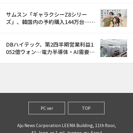
サムスン「ギャラクシーZ8シリー
ズ」、韓国内の予約購入144万台…
「過去最多」
DBハイテック、第2四半期営業利益1
052億ウォン…電力半導体・AI需要増
で売上高23%増
PC ver
TOP
Aju News Corporation LEEMA Building, 11th floor,
42, Jong-ro 1-gil, Jongno-gu, Seoul