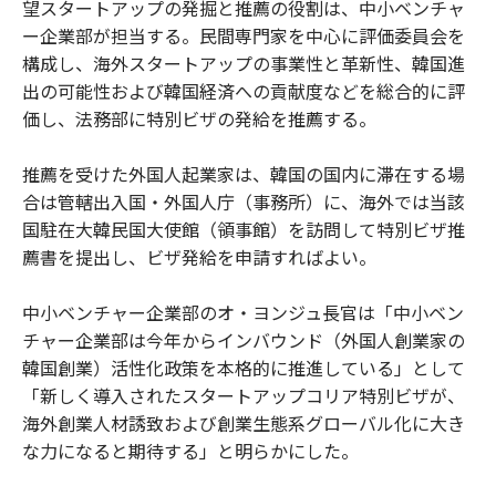
望スタートアップの発掘と推薦の役割は、中小ベンチャ
ー企業部が担当する。民間専門家を中心に評価委員会を
構成し、海外スタートアップの事業性と革新性、韓国進
出の可能性および韓国経済への貢献度などを総合的に評
価し、法務部に特別ビザの発給を推薦する。
推薦を受けた外国人起業家は、韓国の国内に滞在する場
合は管轄出入国・外国人庁（事務所）に、海外では当該
国駐在大韓民国大使館（領事館）を訪問して特別ビザ推
薦書を提出し、ビザ発給を申請すればよい。
中小ベンチャー企業部のオ・ヨンジュ長官は「中小ベン
チャー企業部は今年からインバウンド（外国人創業家の
韓国創業）活性化政策を本格的に推進している」として
「新しく導入されたスタートアップコリア特別ビザが、
海外創業人材誘致および創業生態系グローバル化に大き
な力になると期待する」と明らかにした。