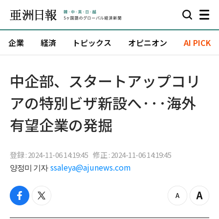
企業
経済
トピックス
オピニオン
AI PICK
中企部、スタートアップコリ
アの特別ビザ新設へ···海外
有望企業の発掘
登録 : 2024-11-06 14:19:45
修正 : 2024-11-06 14:19:45
양정미 기자
ssaleya@ajunews.com
f
t
z
Z
a
w
o
o
c
i
o
o