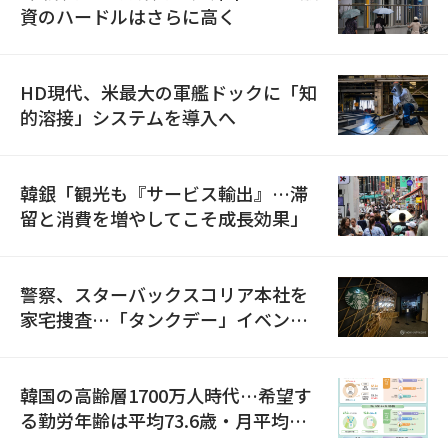
資のハードルはさらに高く
HD現代、米最大の軍艦ドックに「知
的溶接」システムを導入へ
韓銀「観光も『サービス輸出』…滞
留と消費を増やしてこそ成長効果」
警察、スターバックスコリア本社を
家宅捜査…「タンクデー」イベント
巡り侮辱容疑
韓国の高齢層1700万人時代…希望す
る勤労年齢は平均73.6歳・月平均賃
金は300万ウォン以上