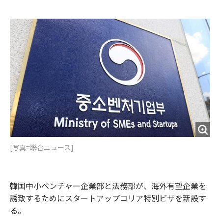
e
t
m
m
b
t
o
i
o
e
u
n
o
r
t
k
[写真=聯合ニュース]
韓国中小ベンチャー企業部と法務部が、海外有望企業を
誘致するためにスタートアップコリア特別ビザを新設す
る。