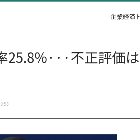
企業
経済
25.8%···不正評価
」
9:58