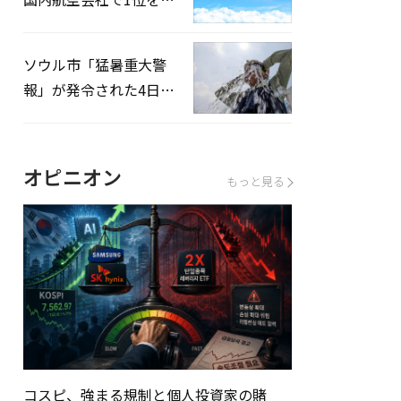
録…「上半期搭乗率
93%」
ソウル市「猛暑重大警
報」が発令された4日、
熱中症患者39人追加発
生
オピニオン
もっと見る
コスピ、強まる規制と個人投資家の賭