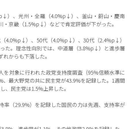
p↓）、光州・全羅（4.0%p↓）、釜山・蔚山・慶南
、仁川・京畿（1.5%p↓）などで肯定評価が下がった。
4.0%p↓）、50代（4.0%p↓）、30代（2.4%p↓）
がった。理念性向別では、中道層（3.8%p↓）と進歩層
のいずれからも下落した。
01人を対象に行われた政党支持度調査（95%信頼水準に
8%、最大野党の共に民主党が43.9%を記録した。1週間
し、民主党は1.5%上昇した。
持率（29.9%）を記録した国民の力は先週、支持率が
.8%、進歩党が1.1%、その他政党2.0%を記録した。