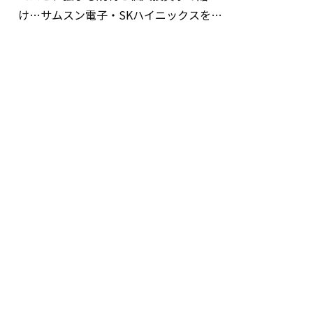
け…サムスン電子・SKハイニックスを巡
る明暗