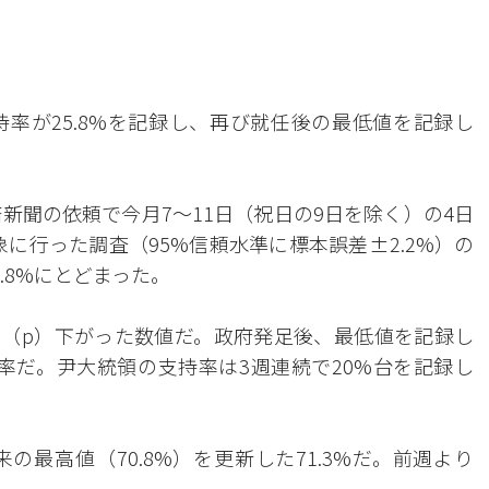
率が25.8%を記録し、再び就任後の最低値を記録し
新聞の依頼で今月7～11日（祝日の9日を除く）の4日
象に行った調査（95%信頼水準に標本誤差±2.2%）の
.8%にとどまった。
ント（p）下がった数値だ。政府発足後、最低値を記録し
同率だ。尹大統領の支持率は3週連続で20%台を記録し
最高値（70.8%）を更新した71.3%だ。前週より