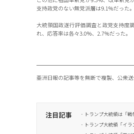
支持政党のない無党派層は9.1%だった
大統領国政遂行評価調査と政党支持度調
れ、応答率は各々3.0%、2.7%だった。
亜洲日報の記事等を無断で複製、公衆送
注目記事
· トランプ大統領「イ