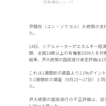
[写真=聯合ニュース]
尹錫悦（ユン・ソクヨル）大統領の支持
た。
14日、リアルメーターがエネルギー経済
間、全国18歳以上の有権者2009人を対
結果、尹大統領の国政遂行肯定評価は25
これは1週間前の調査より2.1%ポイ
た2週間前の調査（9月23～27日）と
た。
尹大統領の国政遂行の不正評価は、従来の
3.2%p上昇した。