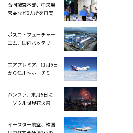
合同捜査本部、中央選
管委など9カ所を再度家
宅捜索…「投票率操
作」の資料を確保
ポスコ・フューチャー
エム、国内バッテリー
企業とLFP正極材19万ト
ンの供給契約を締結
エアプレミア、11月5日
から仁川〜ホーチミン
路線運航へ…3年2ヶ月
ぶりの再開
ハンファ、来月5日に
「ソウル世界花火祭り
2026」開催…韓・米・
英の3カ国が参加
イースター航空、韓国
国内航空会社で1位を記