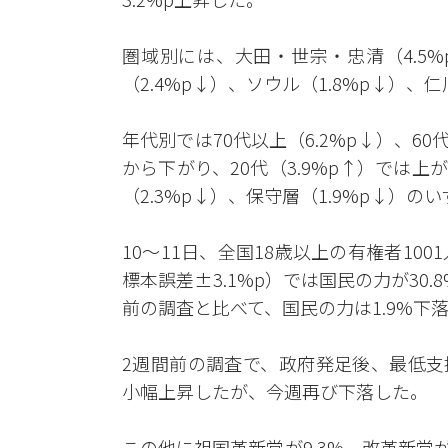
圏域別には、大田・世宗・忠清（4.5%
（2.4%p↓）、ソウル（1.8%p↓）
年代別では70代以上（6.2%p↓）、60代（
から下がり、20代（3.9%p↑）では上
（2.3%p↓）、保守層（1.9%p↓）
10～11日、全国18歳以上の有権者10
標本誤差±3.1%p）では国民の力が30.
前の調査と比べて、国民の力は1.9%下落
2週間前の調査で、政府発足後、最低支
小幅上昇したが、今週再び下落した。
この他に祖国革新党が9.3%、改革新党が3