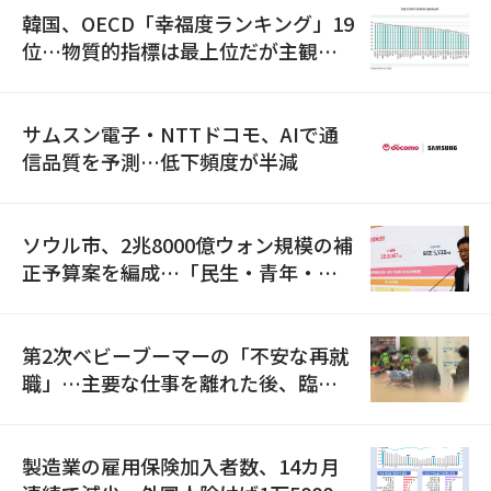
韓国、OECD「幸福度ランキング」19
位…物質的指標は最上位だが主観的
満足度は最下位
サムスン電子・NTTドコモ、AIで通
信品質を予測…低下頻度が半減
ソウル市、2兆8000億ウォン規模の補
正予算案を編成…「民生・青年・安
全」に8100億ウォンを集中投資
第2次ベビーブーマーの「不安な再就
職」…主要な仕事を離れた後、臨時
職が2倍近くに急増
製造業の雇用保険加入者数、14カ月