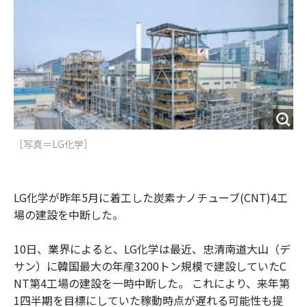
o
e
u
n
o
r
t
k
［写真＝LG化学］
LG化学が昨年5月に着工した炭素ナノチューブ(CNT)4工
場の建設を中断した。
10日、業界によると、LG化学は最近、忠清南道大山（デ
サン）に韓国最大の年産3200トン規模で建設していたC
NT第4工場の建設を一時中断した。 これにより、来年第
1四半期を目標にしていた稼動時点が遅れる可能性も提