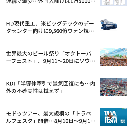
連続で減少…外国人除けば1万5000人
減
HD現代重工、米ビッグテックのデー
タセンター向けに9,560億ウォン規模
の発電設備を受注…「過去最大」
世界最大のビール祭り「オクトーバ
ーフェスト」、9月11〜20日にソウル
で開催
KDI「半導体牽引で景気回復にも…内
外の不確実性は拭えず」
モドゥツアー、最大規模の「トラベ
ルフェスタ」開催…8月10日～9月11
日