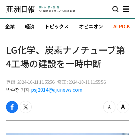
企業
経済
トピックス
オピニオン
AI PICK
LG化学、炭素ナノチューブ第
4工場の建設を一時中断
登録 : 2024-10-11 11:55:56
修正 : 2024-10-11 11:55:56
박수정 기자
psj2014@ajunews.com
f
t
z
Z
a
w
o
o
c
i
o
o
e
t
m
m
b
t
o
i