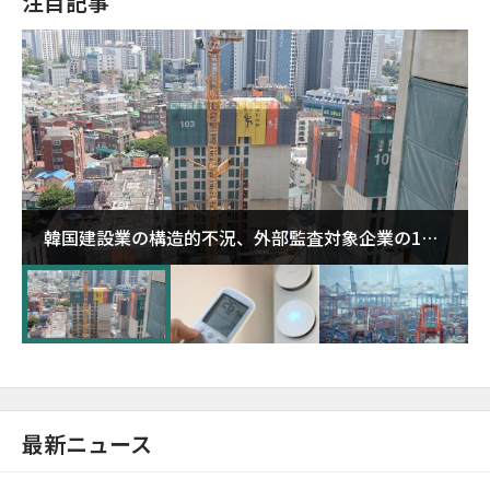
注目記事
韓国建設業の構造的不況、外部監査対象企業の1割
超が「ゾンビ企業」に…5年で2.8倍増
最新ニュース