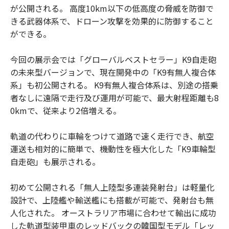
が公開される。 高度10km以下の低高度の脅威を防御で
きる武器体系で、ドローン攻撃を効果的に防御すること
ができる。
今回の展示会では「グローバルベストセラー」K9自走砲
の未来型バージョンで、現在開発中の「K9有無人複合体
系」も初公開される。 K9有無人複合体系は、別途の搭乗
者なしに遠隔で走行及び運用が可能で、最大射程距離も8
0kmで、従来より2倍増える。
軌道の代わりに車輪をつけて道路で速く走行でき、航空
運送も相対的に簡単で、機動性を極大化した「K9車輪型
自走砲」も展示される。
初めて公開される「無人上陸型多連装発射台」は軽量化
設計で、上陸艦や輸送艦にも搭載が可能で、発射台も無
人化された。 オーストラリア市場に合わせて輸出に成功
した軌道型装甲車のレッドバックの韓国型モデル「レッ