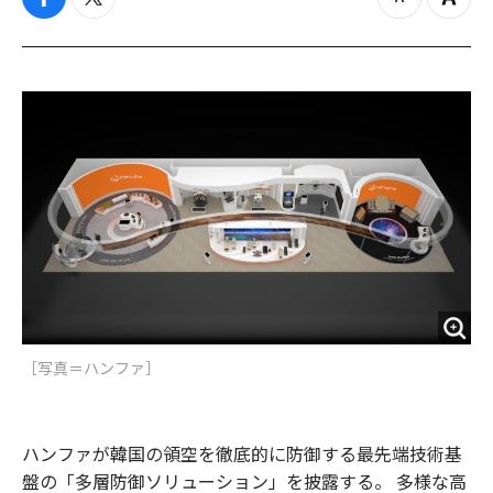
f
t
z
Z
a
w
o
o
c
i
o
o
e
t
m
m
b
t
o
i
o
e
u
n
o
r
t
k
［写真＝ハンファ］
ハンファが韓国の領空を徹底的に防御する最先端技術基
盤の「多層防御ソリューション」を披露する。 多様な高