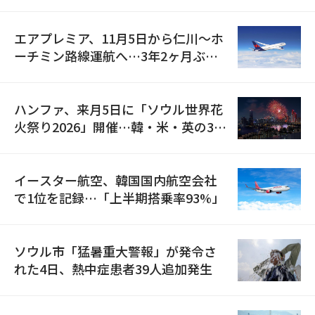
検
エアプレミア、11月5日から仁川〜ホ
ーチミン路線運航へ…3年2ヶ月ぶり
の再開
ハンファ、来月5日に「ソウル世界花
火祭り2026」開催…韓・米・英の3カ
国が参加
イースター航空、韓国国内航空会社
で1位を記録…「上半期搭乗率93%」
ソウル市「猛暑重大警報」が発令さ
れた4日、熱中症患者39人追加発生