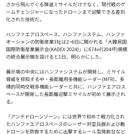
さから飛んでくる弾道ミサイルだけでなく、現代戦のゲ
ームチェンジャーになったドローンまで迎撃できる差別
化された技術だ。
ハンファエアロスペース、ハンファシステム、ハンファ
オーシャンの防衛産業3社は2~6日に開かれる「大韓民国
国際防衛産業展示会(KADEX 2024)」に674㎡(204坪)規模
の統合展示館を設けると1日、明らかにした。
展示場の中央にはハンファシステムが開発し、ミサイル
脅威を探知する中・長距離用多機能レーダー(MFR)、多
標的同時交戦多機能レーダーと共に、ハンファエアロス
ペースが開発した長距離迎撃ミサイルが初めて展示され
る。
「アンチドローンゾーン」には世界で初めて戦力化され
たハンファエアロスペースのレーザー対空兵器および敵
ドローンを防御するために出撃するレール型発射台など