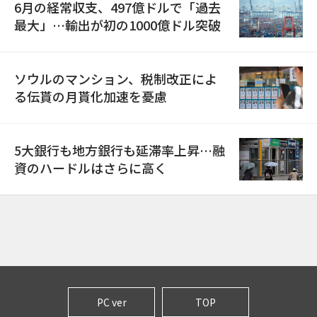
6月の経常収支、497億ドルで「過去
最大」…輸出が初の1000億ドル突破
ソウルのマンション、税制改正によ
る伝貰の月貰化加速を憂慮
5大銀行も地方銀行も延滞率上昇…融
資のハードルはさらに高く
PC ver
TOP