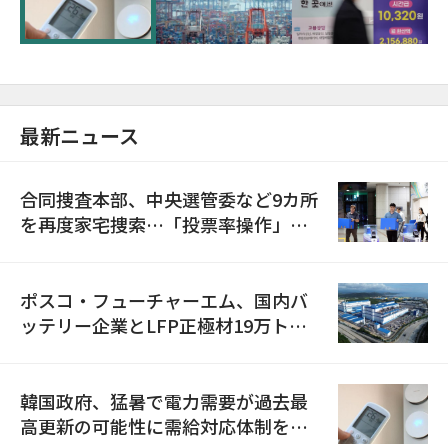
最新ニュース
合同捜査本部、中央選管委など9カ所
を再度家宅捜索…「投票率操作」の
資料を確保
ポスコ・フューチャーエム、国内バ
ッテリー企業とLFP正極材19万トン
の供給契約を締結
韓国政府、猛暑で電力需要が過去最
高更新の可能性に需給対応体制を点