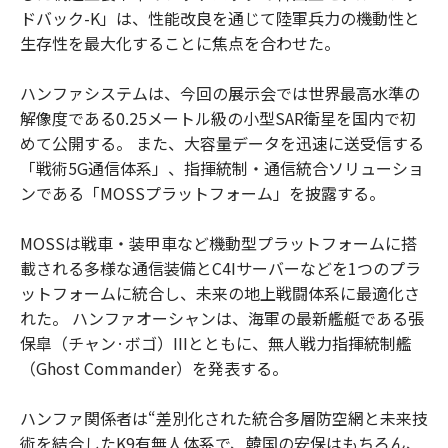
ドバック-K」は、性能改良を通じて陸軍兵力の機動性と
生存性を最大化することに焦点を合わせた。
ハンファシステムは、今回の展示会では世界最高水準の
解像度である0.25メートル級の小型SAR衛星を国内で初
めて公開する。 また、大容量データを迅速に送受信する
「戦術5G通信体系」、指揮統制・通信統合ソリューショ
ンである「MOSSプラットフォーム」を披露する。
MOSSは戦車・装甲車など機動型プラットフォームに搭
載される多様な通信装備とC4Iサーバーなどを1つのプラ
ットフォームに統合し、未来の地上戦闘体系に最適化さ
れた。 ハンファオーシャンは、海軍の最新艦艇である張
保皐（チャン·ボゴ）IIIとともに、無人戦力指揮統制艦
（Ghost Commander）を発表する。
ハンファ関係者は“差別化された統合多層防空網と未来技
術を結合したK9有無人体系で、韓国の安保はもちろん、