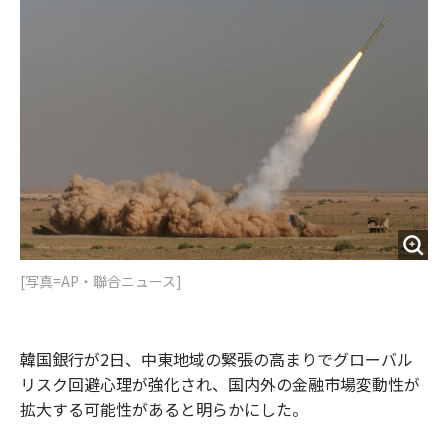
o
e
u
n
o
r
t
k
[写真=AP・聯合ニュース]
韓国銀行が2日、中東地域の緊張の高まりでグローバル
リスク回避心理が強化され、国内外の金融市場変動性が
拡大する可能性があると明らかにした。