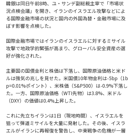
韓銀は同日午前8時、ユ・サンデ副総裁主宰で「市場状
況点検会議」を開き、イランのイスラエル攻撃などによ
る国際金融市場の状況と国内の外国為替・金融市場に及
ぼす影響を点検した。
国際金融市場ではイランのイスラエルに対するミサイル
攻撃で地政学的緊張が高まり、グローバル安全資産の選
好が強化された。
主要国の国債金利と株価は下落し、国際原油価格と米ド
ルは強気の兆しを見せた。米国債10年物金利は-5bp（1b
p=0.01%ポイント）、米株価（S&P500）は-0.9%下落し
た。一方、国際原油価格（WTI先物）は3.8%、米ドル
（DXY）の価値は0.4%上昇した。
これに先立ちイランは1日（現地時間）、イスラエルを
狙って弾道ミサイルを大量に発射した。その後、イスラ
エルがイランに再報復を警告し、中東戦争の危機が一層