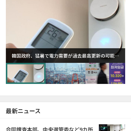
韓国政府、猛暑で電力需要が過去最高更新の可能性
に需給対応体制を点検
最新ニュース
合同捜査本部、中央選管委など9カ所