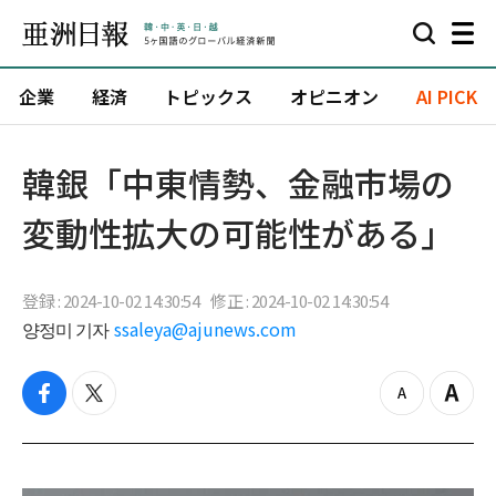
企業
経済
トピックス
オピニオン
AI PICK
韓銀「中東情勢、金融市場の
変動性拡大の可能性がある」
登録 : 2024-10-02 14:30:54
修正 : 2024-10-02 14:30:54
양정미 기자
ssaleya@ajunews.com
f
t
z
Z
a
w
o
o
c
i
o
o
e
t
m
m
b
t
o
i