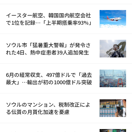
国が参加
イースター航空、韓国国内航空会社
で1位を記録…「上半期搭乗率93%」
ソウル市「猛暑重大警報」が発令さ
れた4日、熱中症患者39人追加発生
6月の経常収支、497億ドルで「過去
最大」…輸出が初の1000億ドル突破
ソウルのマンション、税制改正によ
る伝貰の月貰化加速を憂慮