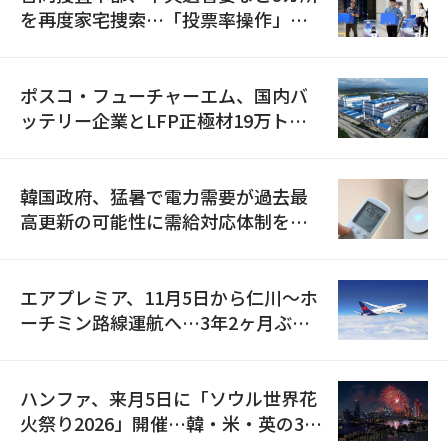
を再度家宅捜索…「投票率操作」の
資料を確保
ポスコ・フューチャーエム、国内バ
ッテリー企業とLFP正極材19万トン
の供給契約を締結
韓国政府、猛暑で電力需要が過去最
高更新の可能性に需給対応体制を点
検
エアプレミア、11月5日から仁川〜ホ
ーチミン路線運航へ…3年2ヶ月ぶり
の再開
ハンファ、来月5日に「ソウル世界花
火祭り2026」開催…韓・米・英の3カ