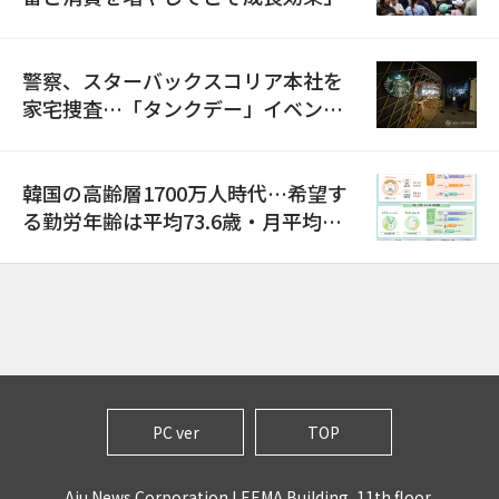
警察、スターバックスコリア本社を
家宅捜査…「タンクデー」イベント
巡り侮辱容疑
韓国の高齢層1700万人時代…希望す
る勤労年齢は平均73.6歳・月平均賃
金は300万ウォン以上
PC ver
TOP
Aju News Corporation LEEMA Building, 11th floor,