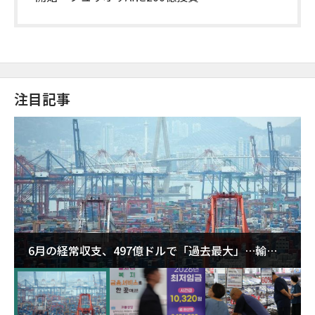
注目記事
6月の経常収支、497億ドルで「過去最大」…輸出
が初の1000億ドル突破