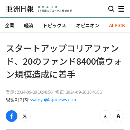
企業
経済
トピックス
オピニオン
AI PICK
スタートアップコリアファン
ド、20のファンド8400億ウォ
ン規模造成に着手
登録 : 2024-09-20 10:48:56
修正 : 2024-09-20 10:48:56
양정미 기자
ssaleya@ajunews.com
f
t
z
Z
a
w
o
o
c
i
o
o