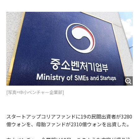
e
t
m
m
b
t
o
i
o
e
u
n
o
r
t
k
[写真=中小ベンチャー企業部]
スタートアップコリアファンドに19の民間出資者が3280
億ウォンを、母胎ファンドが2310億ウォンを出資した。