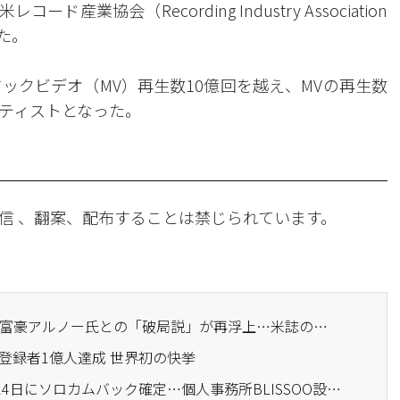
業協会（Recording Industry Association
した。
ジックビデオ（MV）再生数10億回を越え、MVの再生数
ーティストとなった。
信 、翻案、配布することは禁じられています。
· BLACKPINK・リサ、大富豪アルノー氏との「破局説」が再浮上…米誌の報道にファン騒然
Tube登録者1億人達成 世界初の快挙
· BLACKPINKジス、2月14日にソロカムバック確定…個人事務所BLISSOO設立後初のアルバム