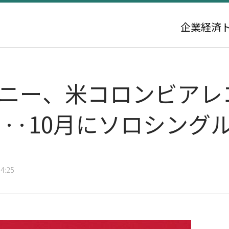
企業
経済
Kジェニー、米コロンビア
··10月にソロシング
4:25