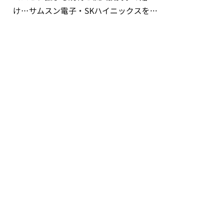
け…サムスン電子・SKハイニックスを巡
る明暗