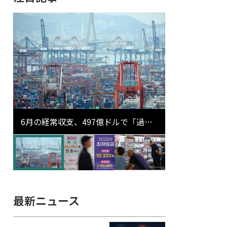
6月の経常収支、497億ドルで「過去
最大」…輸出が初の1000億ドル突破
最新ニュース