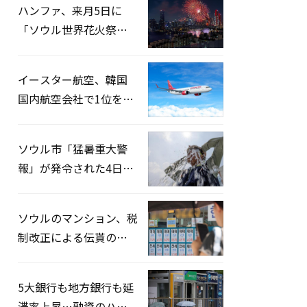
ハンファ、来月5日に
「ソウル世界花火祭り
2026」開催…韓・米・
英の3カ国が参加
イースター航空、韓国
国内航空会社で1位を記
録…「上半期搭乗率
93%」
ソウル市「猛暑重大警
報」が発令された4日、
熱中症患者39人追加発
生
ソウルのマンション、税
制改正による伝貰の月
貰化加速を憂慮
5大銀行も地方銀行も延
滞率上昇…融資のハー