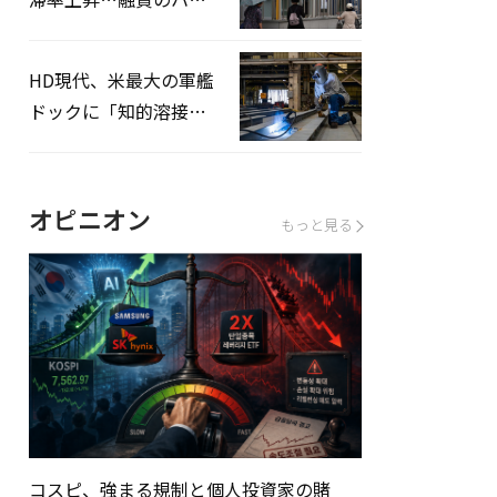
ドルはさらに高く
HD現代、米最大の軍艦
ドックに「知的溶接」
システムを導入へ
オピニオン
もっと見る
コスピ、強まる規制と個人投資家の賭