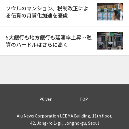
ソウルのマンション、税制改正によ
る伝貰の月貰化加速を憂慮
5大銀行も地方銀行も延滞率上昇…融
資のハードルはさらに高く
PC ver
TOP
Aju News Corporation LEEMA Building, 11th floor,
42, Jong-ro 1-gil, Jongno-gu, Seoul