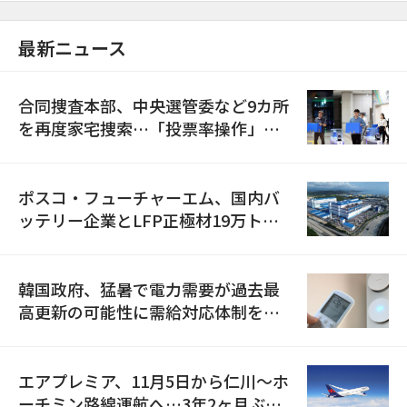
最新ニュース
合同捜査本部、中央選管委など9カ所
を再度家宅捜索…「投票率操作」の
資料を確保
ポスコ・フューチャーエム、国内バ
ッテリー企業とLFP正極材19万トン
の供給契約を締結
韓国政府、猛暑で電力需要が過去最
高更新の可能性に需給対応体制を点
検
エアプレミア、11月5日から仁川〜ホ
ーチミン路線運航へ…3年2ヶ月ぶり