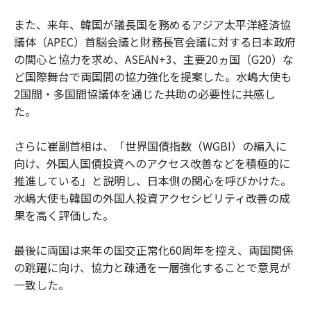
また、来年、韓国が議長国を務めるアジア太平洋経済協
議体（APEC）首脳会議と財務長官会議に対する日本政府
の関心と協力を求め、ASEAN+3、主要20ヵ国（G20）な
ど国際舞台で両国間の協力強化を提案した。水嶋大使も
2国間・多国間協議体を通じた共助の必要性に共感し
た。
さらに崔副首相は、「世界国債指数（WGBI）の編入に
向け、外国人国債投資へのアクセス改善などを積極的に
推進している」と説明し、日本側の関心を呼びかけた。
水嶋大使も韓国の外国人投資アクセシビリティ改善の成
果を高く評価した。
最後に両国は来年の国交正常化60周年を控え、両国関係
の跳躍に向け、協力と疎通を一層強化することで意見が
一致した。