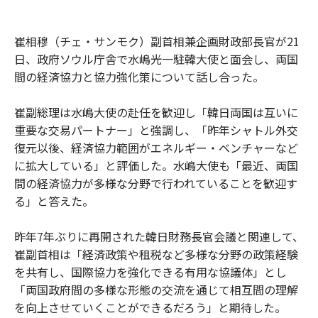
崔相穆（チェ・サンモク）副首相兼企画財政部長官が21
日、政府ソウル庁舎で水嶋光一駐韓大使と面会し、両国
間の経済協力と協力強化策について話し合った。
崔副総理は水嶋大使の赴任を歓迎し「韓日両国は互いに
重要な交易パートナー」と強調し、「昨年シャトル外交
復元以後、経済協力範囲がエネルギー・ベンチャーなど
に拡大している」と評価した。水嶋大使も「最近、両国
間の経済協力が多様な分野で行われていることを歓迎す
る」と答えた。
昨年7年ぶりに再開された韓日財務長官会議と関連して、
崔副首相は「経済政策や租税など多様な分野の政策経験
を共有し、国際協力を強化できる有用な協議体」とし
「両国政府間の多様な形態の交流を通じて相互間の理解
を向上させていくことができるだろう」と期待した。