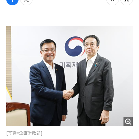
f
t
z
Z
a
w
o
o
c
i
o
o
e
t
m
m
b
t
o
i
o
e
u
n
o
r
t
k
[写真=企画財政部]