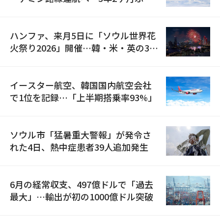
の再開
ハンファ、来月5日に「ソウル世界花
火祭り2026」開催…韓・米・英の3カ
国が参加
イースター航空、韓国国内航空会社
で1位を記録…「上半期搭乗率93%」
ソウル市「猛暑重大警報」が発令さ
れた4日、熱中症患者39人追加発生
6月の経常収支、497億ドルで「過去
最大」…輸出が初の1000億ドル突破