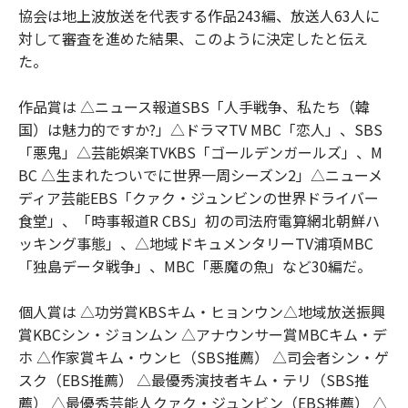
協会は地上波放送を代表する作品243編、放送人63人に
対して審査を進めた結果、このように決定したと伝え
た。
作品賞は △ニュース報道SBS「人手戦争、私たち（韓
国）は魅力的ですか?」△ドラマTV MBC「恋人」、SBS
「悪鬼」△芸能娯楽TVKBS「ゴールデンガールズ」、M
BC △生まれたついでに世界一周シーズン2」△ニューメ
ディア芸能EBS「クァク・ジュンビンの世界ドライバー
食堂」、「時事報道R CBS」初の司法府電算網北朝鮮ハ
ッキング事態」、△地域ドキュメンタリーTV浦項MBC
「独島データ戦争」、MBC「悪魔の魚」など30編だ。
個人賞は △功労賞KBSキム・ヒョンウン△地域放送振興
賞KBCシン・ジョンムン △アナウンサー賞MBCキム・デ
ホ △作家賞キム・ウンヒ（SBS推薦） △司会者シン・ゲ
スク（EBS推薦） △最優秀演技者キム・テリ（SBS推
薦） △最優秀芸能人クァク・ジュンビン（EBS推薦） △