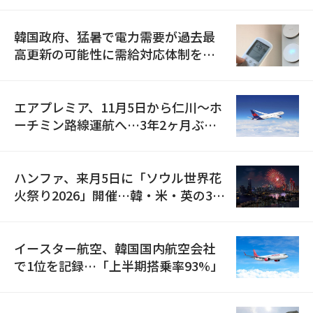
の供給契約を締結
韓国政府、猛暑で電力需要が過去最
高更新の可能性に需給対応体制を点
検
エアプレミア、11月5日から仁川〜ホ
ーチミン路線運航へ…3年2ヶ月ぶり
の再開
ハンファ、来月5日に「ソウル世界花
火祭り2026」開催…韓・米・英の3カ
国が参加
イースター航空、韓国国内航空会社
で1位を記録…「上半期搭乗率93%」