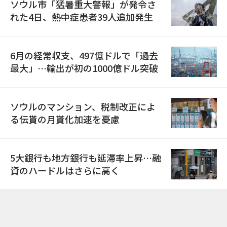
ソウル市「猛暑重大警報」が発令さ
れた4日、熱中症患者39人追加発生
6月の経常収支、497億ドルで「過去
最大」…輸出が初の1000億ドル突破
ソウルのマンション、税制改正によ
る伝貰の月貰化加速を憂慮
5大銀行も地方銀行も延滞率上昇…融
資のハードルはさらに高く