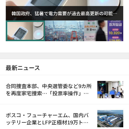
韓国政府、猛暑で電力需要が過去最高更新の可能性
に需給対応体制を点検
最新ニュース
合同捜査本部、中央選管委など9カ所
を再度家宅捜索…「投票率操作」の
資料を確保
ポスコ・フューチャーエム、国内バ
ッテリー企業とLFP正極材19万トン