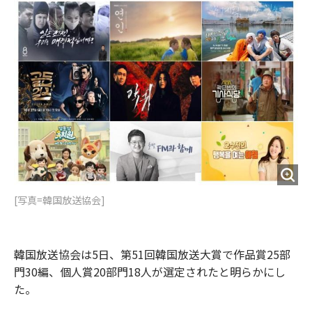
o
e
u
n
o
r
t
k
[写真=韓国放送協会]
韓国放送協会は5日、第51回韓国放送大賞で作品賞25部
門30編、個人賞20部門18人が選定されたと明らかにし
た。