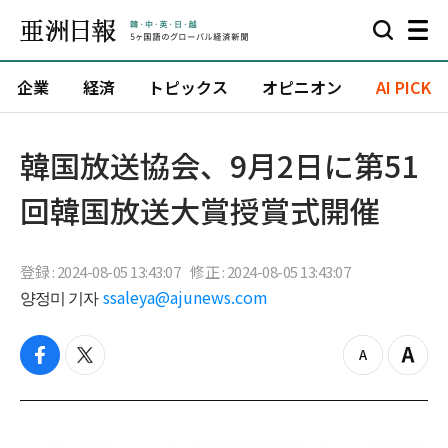
企業
経済
トピックス
オピニオン
AI PICK
韓国放送協会、9月2日に第51
回韓国放送大賞授賞式開催
登録 : 2024-08-05 13:43:07
修正 : 2024-08-05 13:43:07
양정미 기자
ssaleya@ajunews.com
f
t
z
Z
a
w
o
o
c
i
o
o
e
t
m
m
b
t
o
i