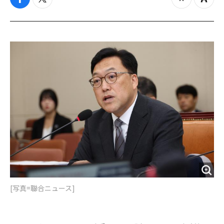
f
t
z
Z
a
w
o
o
c
i
o
o
e
t
m
m
b
t
o
i
o
e
u
n
o
r
t
k
[写真=聯合ニュース]