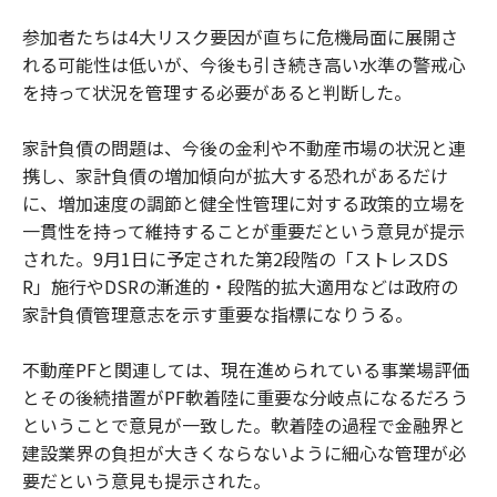
参加者たちは4大リスク要因が直ちに危機局面に展開さ
れる可能性は低いが、今後も引き続き高い水準の警戒心
を持って状況を管理する必要があると判断した。
家計負債の問題は、今後の金利や不動産市場の状況と連
携し、家計負債の増加傾向が拡大する恐れがあるだけ
に、増加速度の調節と健全性管理に対する政策的立場を
一貫性を持って維持することが重要だという意見が提示
された。9月1日に予定された第2段階の「ストレスDS
R」施行やDSRの漸進的・段階的拡大適用などは政府の
家計負債管理意志を示す重要な指標になりうる。
不動産PFと関連しては、現在進められている事業場評価
とその後続措置がPF軟着陸に重要な分岐点になるだろう
ということで意見が一致した。軟着陸の過程で金融界と
建設業界の負担が大きくならないように細心な管理が必
要だという意見も提示された。