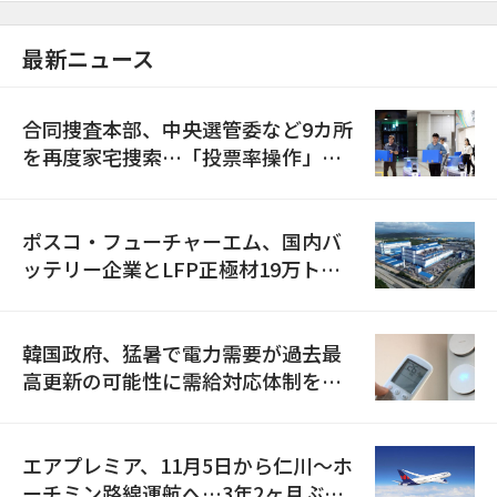
最新ニュース
合同捜査本部、中央選管委など9カ所
を再度家宅捜索…「投票率操作」の
資料を確保
ポスコ・フューチャーエム、国内バ
ッテリー企業とLFP正極材19万トン
の供給契約を締結
韓国政府、猛暑で電力需要が過去最
高更新の可能性に需給対応体制を点
検
エアプレミア、11月5日から仁川〜ホ
ーチミン路線運航へ…3年2ヶ月ぶり