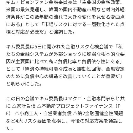
キム・ビョンファン金融委員長は「主要国の金融政策、
米国の景気見通し、韓国の国内不動産市場など対内外経
済条件がこの数年間の流れで大きな変化を見せる変曲点
にある」として「市場リスクに対する一層強化された点
検と対応が必要だ」と強調した。
キム委員長は5日に開かれた金融リスク点検会議で「私
たちの金融システムが外部ショックに脆弱な根本的な要
因が主要国に比べて高い負債比率と負債依存性にある」
として「経済の持続可能な成長と躍動性回復、金融安定
のために負債中心の構造を改善していくことが重要だ」
と明らかにした。
この日の会議でキム委員長はマクロ・金融専門家らと共
に △家計負債 △不動産プロジェクトファイナンス（P
F） △小商工人・自営業者負債 △第2金融圏健全性問題
など4大リスク要因を点検し、今後の対応方案を議論し
た。