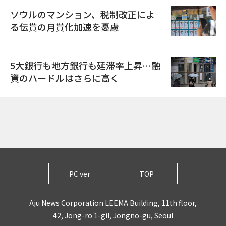
ソウルのマンション、税制改正によ
る伝貰の月貰化加速を憂慮
5大銀行も地方銀行も延滞率上昇…融
資のハードルはさらに高く
PC ver
TOP
Aju News Corporation LEEMA Building, 11th floor,
42, Jong-ro 1-gil, Jongno-gu, Seoul