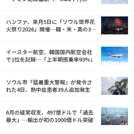
の再開
ハンファ、来月5日に「ソウル世界花
火祭り2026」開催…韓・米・英の3カ
国が参加
イースター航空、韓国国内航空会社
で1位を記録…「上半期搭乗率93%」
ソウル市「猛暑重大警報」が発令さ
れた4日、熱中症患者39人追加発生
6月の経常収支、497億ドルで「過去
最大」…輸出が初の1000億ドル突破