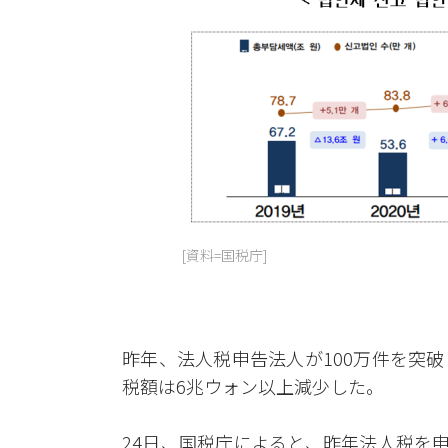
[資料=国税庁]
昨年、法人税申告法人が100万件を突
税額は6兆ウォン以上減少した。
24日、国税庁によると、昨年法人税を申告