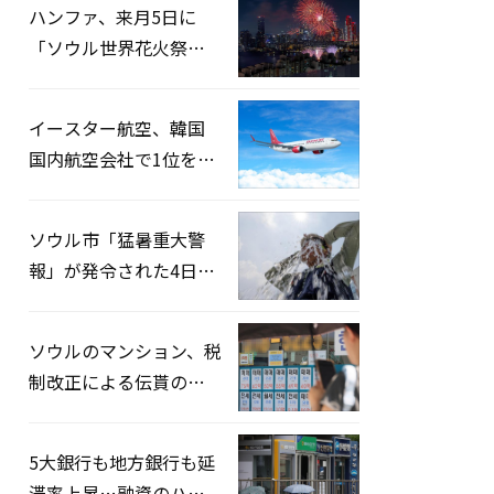
ハンファ、来月5日に
「ソウル世界花火祭り
2026」開催…韓・米・
英の3カ国が参加
イースター航空、韓国
国内航空会社で1位を記
録…「上半期搭乗率
93%」
ソウル市「猛暑重大警
報」が発令された4日、
熱中症患者39人追加発
生
ソウルのマンション、税
制改正による伝貰の月
貰化加速を憂慮
5大銀行も地方銀行も延
滞率上昇…融資のハー