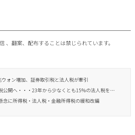
信 、翻案、配布することは禁じられています。
3兆ウォン増加、証券取引税と法人税が牽引
· 企画財政部、デジタル税公開へ・・・23年から少なくとも15%の法人税を義務化
の懸念に所得税・法人税・金融所得税の緩和改編