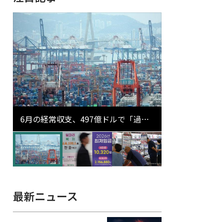
6月の経常収支、497億ドルで「過去
最大」…輸出が初の1000億ドル突破
最新ニュース