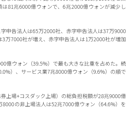
81兆6000億ウォンで、6兆2000億ウォンが減少し
告法人は65万2000社、赤字申告法人は37万9000
万7000社が増え、赤字申告法人は1万2000社が増加
00億ウォン（39.5%）で最も大きな比重を占めた。続
0.0%）、サービス業7兆8000億ウォン（9.6%）の順で
券上場+コスダック上場）の総負担税額が28兆9000億
8000の非上場法人は52兆7000億ウォン（64.6%）を