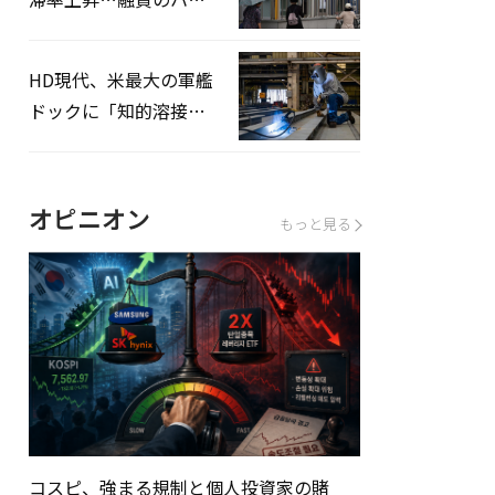
ドルはさらに高く
HD現代、米最大の軍艦
ドックに「知的溶接」
システムを導入へ
オピニオン
もっと見る
コスピ、強まる規制と個人投資家の賭