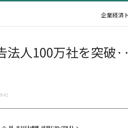
企業
経済
法人100万社を突破··
9:42