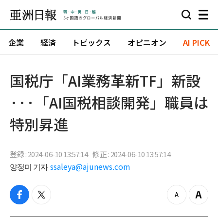
企業
経済
トピックス
オピニオン
AI PICK
国税庁「AI業務革新TF」新設
···「AI国税相談開発」職員は
特別昇進
登録 : 2024-06-10 13:57:14
修正 : 2024-06-10 13:57:14
양정미 기자
ssaleya@ajunews.com
f
t
z
Z
a
w
o
o
c
i
o
o