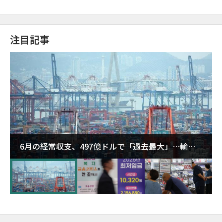
注目記事
6月の経常収支、497億ドルで「過去最大」…輸出
が初の1000億ドル突破