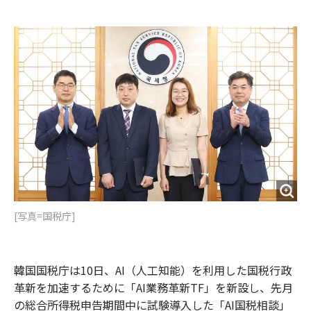
e
t
m
m
b
t
o
i
o
e
u
n
o
r
t
k
[写真=国税庁]
韓国国税庁は10日、AI（人工知能）を利用した国税行政
革新を加速するために「AI業務革新TF」を新設し、先月
の総合所得税申告期間中に試験導入した「AI国税相談」