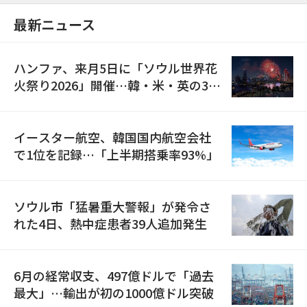
最新ニュース
ハンファ、来月5日に「ソウル世界花
火祭り2026」開催…韓・米・英の3カ
国が参加
イースター航空、韓国国内航空会社
で1位を記録…「上半期搭乗率93%」
ソウル市「猛暑重大警報」が発令さ
れた4日、熱中症患者39人追加発生
6月の経常収支、497億ドルで「過去
最大」…輸出が初の1000億ドル突破