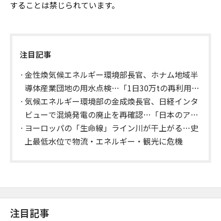
することは禁じられています。
注目記事
金性煥気候エネルギー環境部長官、ホナム地域半
導体産業団地の用水点検…「1日30万tの再利用水
供給」
気候エネルギー環境部の金成煥長官、日経インタ
ビューで混焼発電の廃止を再確認…「日本のアン
モニア調達に影響の見通し」
ヨーロッパの「生命線」ライン川が干上がる…史
上最低水位で物流・エネルギー・観光に危機
注目記事