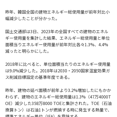
昨年、韓国全国の建物エネルギー総使用量が前年対比小
幅減少したことが分かった。
国土交通部は3日、2023年の全国すべての建物のエネル
ギー使用量を集計した結果、エネルギー総使用量と単位
面積当りエネルギー使用量が前年対比各々1.3%、4.4%
減ったと明らかにした。
2018年に比べると、単位面積当たりのエネルギー使用量
は9.0%減少した。2018年は2030・2050国家温室効果ガ
ス削減目標設定の基準年度である。
昨年、建物の延べ面積が前年より3.2%増加したにもかか
わらず、建物のエネルギー総使用量は1.3%（47万4000T
OE）減少した358万8000 TOEと集計された。TOE（石油
換算トン）は石油1トンが燃焼する時に発生する熱量で、
標準エネルギー単位（IEA）を意味する。