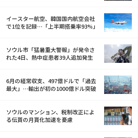
国が参加
イースター航空、韓国国内航空会社
で1位を記録…「上半期搭乗率93%」
ソウル市「猛暑重大警報」が発令さ
れた4日、熱中症患者39人追加発生
6月の経常収支、497億ドルで「過去
最大」…輸出が初の1000億ドル突破
ソウルのマンション、税制改正によ
る伝貰の月貰化加速を憂慮