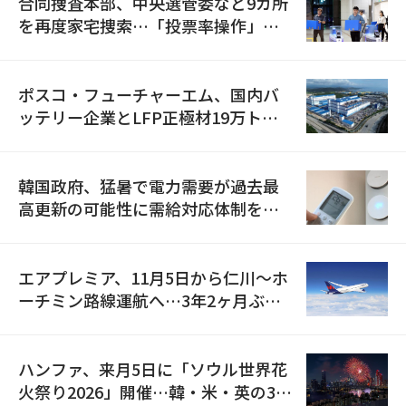
合同捜査本部、中央選管委など9カ所
を再度家宅捜索…「投票率操作」の
資料を確保
ポスコ・フューチャーエム、国内バ
ッテリー企業とLFP正極材19万トン
の供給契約を締結
韓国政府、猛暑で電力需要が過去最
高更新の可能性に需給対応体制を点
検
エアプレミア、11月5日から仁川〜ホ
ーチミン路線運航へ…3年2ヶ月ぶり
の再開
ハンファ、来月5日に「ソウル世界花
火祭り2026」開催…韓・米・英の3カ