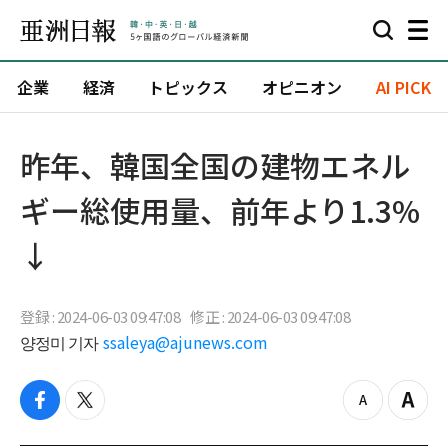
企業
経済
トピックス
オピニオン
AI PICK
昨年、韓国全国の建物エネル
ギー総使用量、前年より1.3%
↓
登録 : 2024-06-03 09:47:08
修正 : 2024-06-03 09:47:08
양정미 기자
ssaleya@ajunews.com
f
t
z
Z
a
w
o
o
c
i
o
o