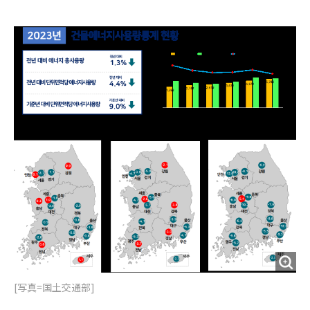
e
t
m
m
b
t
o
i
o
e
u
n
o
r
t
k
[写真=国土交通部]