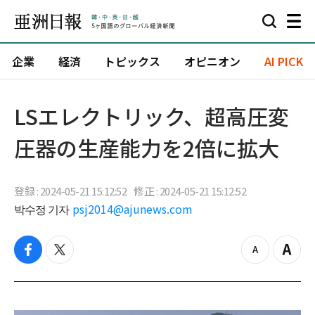
企業
経済
トピックス
オピニオン
AI PICK
LSエレクトリック、超高圧変
圧器の生産能力を2倍に拡大
登録 : 2024-05-21 15:12:52
修正 : 2024-05-21 15:12:52
박수정 기자
psj2014@ajunews.com
f
t
z
Z
a
w
o
o
c
i
o
o
e
t
m
m
b
t
o
i