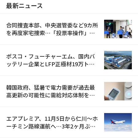
最新ニュース
合同捜査本部、中央選管委など9カ所
を再度家宅捜索…「投票率操作」の
資料を確保
ポスコ・フューチャーエム、国内バ
ッテリー企業とLFP正極材19万トン
の供給契約を締結
韓国政府、猛暑で電力需要が過去最
高更新の可能性に需給対応体制を点
検
エアプレミア、11月5日から仁川〜ホ
ーチミン路線運航へ…3年2ヶ月ぶり
の再開