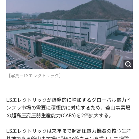
o
e
u
n
o
r
t
k
［写真＝LSエレクトリック］
LSエレクトリックが爆発的に増加するグローバル電力イ
ンフラ市場の需要に積極的に対応するため、釜山事業場
の超高圧変圧器生産能力(CAPA)を2倍拡大する。
LSエレクトリックは来年まで超高圧電力機器の核心生産
基地である釜山事業場に計803億ウォンを投入して増設