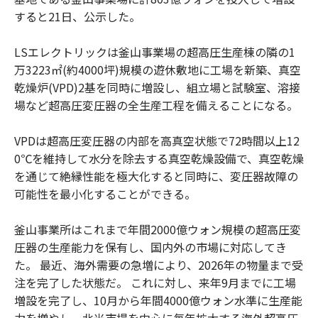
すると21日、公示した。
LSエレクトリックは釜山事業場の超高圧生産棟の隣の1
万3223㎡(約4000坪)規模の遊休敷地に工場を新築、真空
乾燥炉(VPD)2基を同時に増設し、組立場と試験室、溶接
場など超高圧変圧器の全生産工程を備えることになる。
VPDは超高圧変圧器の内部を高真空状態で72時間以上12
0℃を維持して水分を除去する真空乾燥設備で、真空乾燥
を通じて絶縁性能を極大化すると同時に、変圧器故障の
可能性を最小化することができる。
釜山事業所はこれまで年間2000億ウォン規模の超高圧変
圧器の生産能力を保有し、国内外の市場に対応してき
た。 最近、海外需要の急増により、2026年の物量まで受
注を完了した状態だ。 これに対し、来年9月までに工場
増設を完了し、10月から年間4000億ウォン水準に生産能
力を増やし、北米市場を中心に毎年拡大する海外超高圧