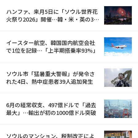
ハンファ、来月5日に「ソウル世界花
火祭り2026」開催…韓・米・英の3カ
国が参加
イースター航空、韓国国内航空会社
で1位を記録…「上半期搭乗率93%」
ソウル市「猛暑重大警報」が発令さ
れた4日、熱中症患者39人追加発生
6月の経常収支、497億ドルで「過去
最大」…輸出が初の1000億ドル突破
ソウルのマンション、税制改正によ