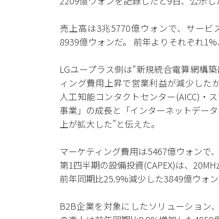
2209億ウォンを記録したと9日、公示し
売上高は3兆5770億ウォンで、サー
8939億ウォンだ。 前年よりそれぞれ1%
LGユープラス側は“新規統合電算網構
ィング費用上昇で営業利益が減少したが
人工知能コンタクトセンター(AICC)
事業」の成長と「インターネットデータセ
上が拡大した”と伝えた。
マーケティング費用は5467億ウォンで、
第1四半期の設備投資(CAPEX)は、2
前年同期比25.9%減少した3849億ウォ
B2B企業を対象にしたソリューション