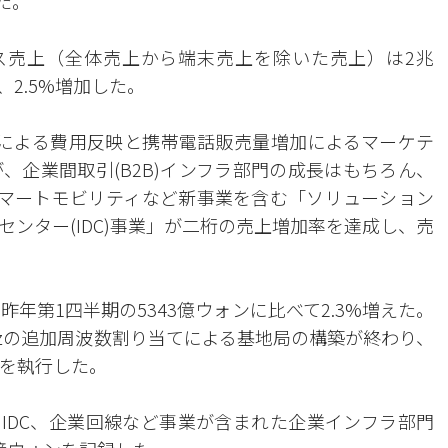
た。
ビス売上（全体売上から端末売上を除いた売上）は2兆
、2.5%増加した。
築による費用反映と携帯電話販売量増加によるマーケテ
、企業間取引(B2B)インフラ部門の成長はもちろん、
・スマートモビリティなど新事業を含む「ソリューション
ンター(IDC)事業」が二桁の売上増加率を達成し、売
昨年第1四半期の5343億ウォンに比べて2.3%増えた。
0MHzの追加周波数割り当てによる基地局の構築が終わり、
ンを執行した。
、IDC、企業回線など事業が含まれた企業インフラ部門