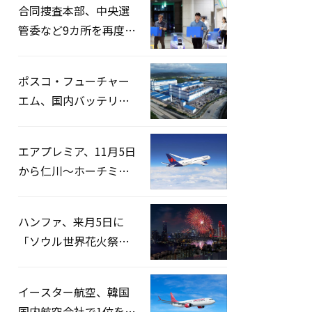
合同捜査本部、中央選
管委など9カ所を再度家
宅捜索…「投票率操
作」の資料を確保
ポスコ・フューチャー
エム、国内バッテリー
企業とLFP正極材19万ト
ンの供給契約を締結
エアプレミア、11月5日
から仁川〜ホーチミン
路線運航へ…3年2ヶ月
ぶりの再開
ハンファ、来月5日に
「ソウル世界花火祭り
2026」開催…韓・米・
英の3カ国が参加
イースター航空、韓国
国内航空会社で1位を記