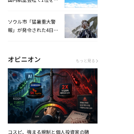
録…「上半期搭乗率
93%」
ソウル市「猛暑重大警
報」が発令された4日、
熱中症患者39人追加発
生
オピニオン
もっと見る
コスピ、強まる規制と個人投資家の賭