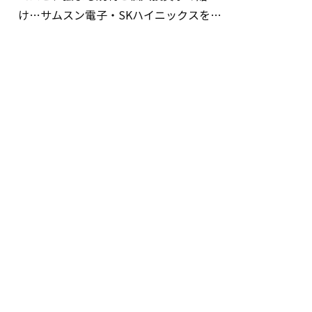
け…サムスン電子・SKハイニックスを巡
る明暗