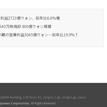
業利益2723億ウォン、前年比6.6%増
540万株焼却 800億ウォン規模
半期の営業利益3045億ウォン…前年比19.9%↑
EEMA Building, 11th floor, 42, Jong-ro 1-gil, Jongno-gu, Seoul
junews Corporation
, All Rights Reserved.