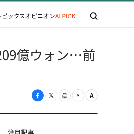
トピックス
オピニオン
AI PICK
209億ウォン…前
注目記事