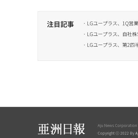
注目記事
· LGユープラス、1Q営
· LGユープラス、自社株
· LGユープラス、第2四
Aju News Corporation L
Copyright ⓒ 2022 By
A