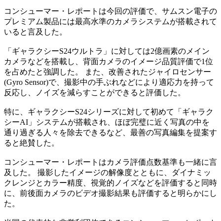
コンシューマー・レポートは今回の評価で、サムスン電子の
プレミアム製品には最高水準のカメラシステムが搭載されて
いると言及した。
「ギャラクシーS24ウルトラ」に対しては2億画素のメイン
カメラなどを搭載し、背面カメラのイメージ品質評価で1位
を占めたと強調した。 また、改善されたジャイロセンサー
(Gyro Sensor)で、撮影中の手ぶれなどにより適応力を持って
反応し、ノイズを減らすことができると評価した。
特に、ギャラクシーS24シリーズに対して初めて「ギャラク
シーAI」システムが搭載され、ほぼ完璧に近く写真の中を
通り過ぎる人々を除去できるなど、最善の写真編集を提案す
ると絶賛した。
コンシューマー・レポートはカメラ評価点数基準も一緒に言
及した。 撮影したイメージの解像度とともに、ダイナミッ
クレンジとカラー精度、視覚的ノイズなどを評価すると同時
に、前後面カメラのビデオ撮影結果も評価すると明らかにし
た。