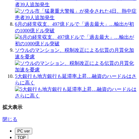
者39人追加発生
6月の経常収支、497億ドルで「過去最大」…輸出が初
の1000億ドル突破
ソウルのマンション、税制改正による伝貰の月貰化加
速を憂慮
5大銀行も地方銀行も延滞率上昇…融資のハードルはさ
らに高く
拡大表示
閉じる
PC ver
TOP