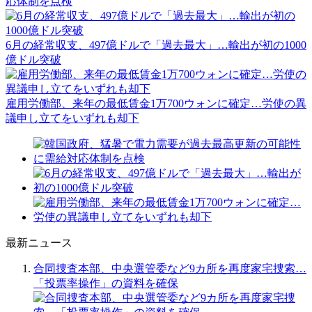
応体制を点検
6月の経常収支、497億ドルで「過去最大」…輸出が初の1000
億ドル突破
雇用労働部、来年の最低賃金1万700ウォンに確定…労使の異
議申し立てをいずれも却下
最新ニュース
合同捜査本部、中央選管委など9カ所を再度家宅捜索…
「投票率操作」の資料を確保