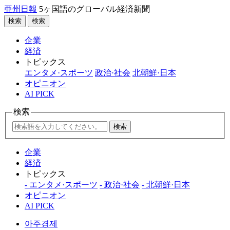
亜州日報
5ヶ国語のグローバル経済新聞
検索
検索
企業
経済
トピックス
エンタメ·スポーツ
政治·社会
北朝鮮·日本
オピニオン
AI PICK
検索
検索
企業
経済
トピックス
- エンタメ·スポーツ
- 政治·社会
- 北朝鮮·日本
オピニオン
AI PICK
아주경제