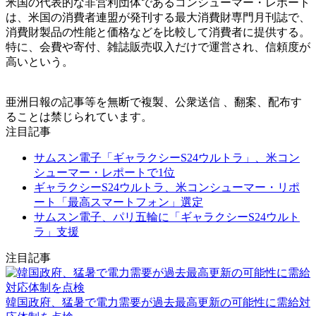
米国の代表的な非営利団体であるコンシューマー・レポート
は、米国の消費者連盟が発刊する最大消費財専門月刊誌で、
消費財製品の性能と価格などを比較して消費者に提供する。
特に、会費や寄付、雑誌販売収入だけで運営され、信頼度が
高いという。
亜洲日報の記事等を無断で複製、公衆送信 、翻案、配布す
ることは禁じられています。
注目記事
サムスン電子「ギャラクシーS24ウルトラ」、米コン
シューマー・レポートで1位
ギャラクシーS24ウルトラ、米コンシューマー・リポ
ート「最高スマートフォン」選定
サムスン電子、パリ五輪に「ギャラクシーS24ウルト
ラ」支援
注目記事
韓国政府、猛暑で電力需要が過去最高更新の可能性に需給対