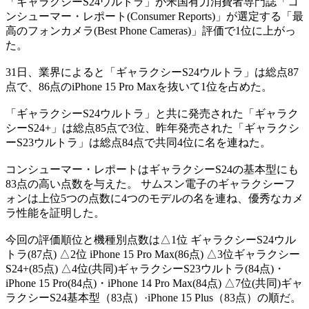
「ギャラクシーS24ウルトラ」が米国有力消費者専門誌「コ
ンシューマー・レポート(Consumer Reports)」が選定する「最
高のフォンカメラ(Best Phone Cameras)」評価で1位に上がっ
た。
31日、業界によると「ギャラクシーS24ウルトラ」は総点87
点で、86点のiPhone 15 Pro Maxを抜いて1位を占めた。
「ギャラクシーS24ウルトラ」と共に発売された「ギャラク
シーS24+」は総点85点で3位、昨年発売された「ギャラクシ
ーS23ウルトラ」は総点84点で共同4位に名を連ねた。
コンシューマー・レポートはギャラクシーS24の基本型にも
83点の高い点数を与えた。 サムスン電子のギャラクシーフ
ォンは上位5つの点数に4つのモデルの名を連ね、優秀なカメ
ラ性能を証明した。
今回の評価順位と機種別点数は△1位 ギャラクシーS24ウル
トラ(87点) △2位 iPhone 15 Pro Max(86点) △3位ギャラクシー
S24+(85点) △4位(共同)ギャラクシーS23ウルトラ(84点)・
iPhone 15 Pro(84点)・iPhone 14 Pro Max(84点) △7位(共同)ギャ
ラクシーS24基本型（83点）·iPhone 15 Plus（83点）の順だ。