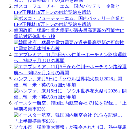
ポスコ・フューチャーエム、国内バッテリー企業と
LFP正極材19万トンの供給契約を締結
韓国政府、猛暑で電力需要が過去最高更新の可能性に
需給対応体制を点検
エアプレミア、11月5日から仁川〜ホーチミン路線運航
へ…3年2ヶ月ぶりの再開
ハンファ、来月5日に「ソウル世界花火祭り2026」開
催…韓・米・英の3カ国が参加
イースター航空、韓国国内航空会社で1位を記録…「上
半期搭乗率93%」
ソウル市「猛暑重大警報」が発令された4日、熱中症患