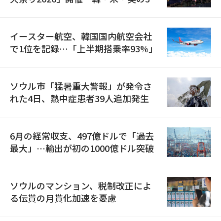
国が参加
イースター航空、韓国国内航空会社
で1位を記録…「上半期搭乗率93%」
ソウル市「猛暑重大警報」が発令さ
れた4日、熱中症患者39人追加発生
6月の経常収支、497億ドルで「過去
最大」…輸出が初の1000億ドル突破
ソウルのマンション、税制改正によ
る伝貰の月貰化加速を憂慮