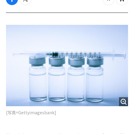
f
t
z
Z
a
w
o
o
c
i
o
o
e
t
m
m
b
t
o
i
o
e
u
n
o
r
t
k
[写真=Gettyimagesbank]