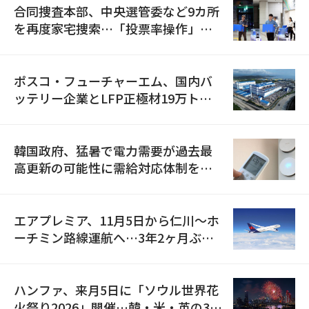
合同捜査本部、中央選管委など9カ所
を再度家宅捜索…「投票率操作」の
資料を確保
ポスコ・フューチャーエム、国内バ
ッテリー企業とLFP正極材19万トン
の供給契約を締結
韓国政府、猛暑で電力需要が過去最
高更新の可能性に需給対応体制を点
検
エアプレミア、11月5日から仁川〜ホ
ーチミン路線運航へ…3年2ヶ月ぶり
の再開
ハンファ、来月5日に「ソウル世界花
火祭り2026」開催…韓・米・英の3カ