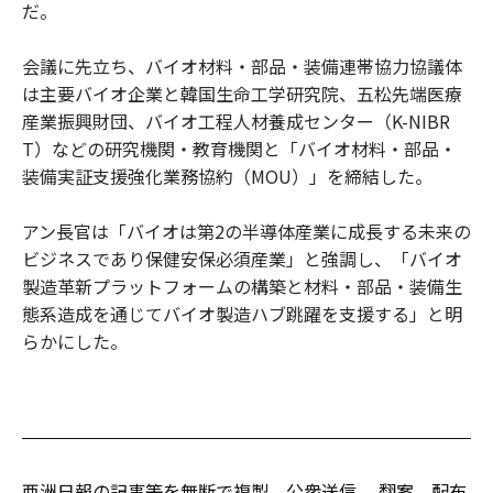
だ。
会議に先立ち、バイオ材料・部品・装備連帯協力協議体
は主要バイオ企業と韓国生命工学研究院、五松先端医療
産業振興財団、バイオ工程人材養成センター（K-NIBR
T）などの研究機関・教育機関と「バイオ材料・部品・
装備実証支援強化業務協約（MOU）」を締結した。
アン長官は「バイオは第2の半導体産業に成長する未来の
ビジネスであり保健安保必須産業」と強調し、「バイオ
製造革新プラットフォームの構築と材料・部品・装備生
態系造成を通じてバイオ製造ハブ跳躍を支援する」と明
らかにした。
亜洲日報の記事等を無断で複製、公衆送信 、翻案、配布