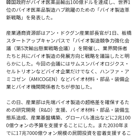
韓国政府がバイオ医薬品輸出100億ドルを達成し、世界1
位のバイオ医薬品製造ハブ跳躍のための「バイオ製造革
新戦略」を発表した。
産業通商資源部はアン・ドクグン産業部長官が1日、板橋
スタートアップキャンパスで「バイオ製造競争力強化会
議（第5次輸出懸案戦略会議）」を開催し、業界関係者
たちと共にバイオ製造の発展方向と戦略を議論したと明
らかにした。今回の会議にはサムスンバイオロジクス・
セルトリオンなどバイオ企業だけでなく、ハンファ・ア
ミコゼン（AMICOGEN）などバイオ材料・部品・装備企
業とバイオ機関関係者たちが参加した。
この日、産業部は先端バイオ製造の超格差を確保するた
めの研究開発（R&D）支援、バイオ材料・部品・装備生
態系造成、産業基盤構築、グローバル進出などに2兆100
0億ウォンの予算を支援することにした。また2030年ま
でに17兆7000億ウォン規模の民間投資を密着支援するこ