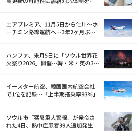
高更新の可能性に需給対応体制を点
検
エアプレミア、11月5日から仁川〜ホ
ーチミン路線運航へ…3年2ヶ月ぶり
の再開
ハンファ、来月5日に「ソウル世界花
火祭り2026」開催…韓・米・英の3カ
国が参加
イースター航空、韓国国内航空会社
で1位を記録…「上半期搭乗率93%」
ソウル市「猛暑重大警報」が発令さ
れた4日、熱中症患者39人追加発生