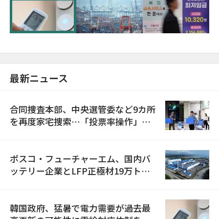
に需給対応体制を点検
最新ニュース
合同捜査本部、中央選管委など9カ所
を再度家宅捜索…「投票率操作」の
資料を確保
ポスコ・フューチャーエム、国内バ
ッテリー企業とLFP正極材19万トン
の供給契約を締結
韓国政府、猛暑で電力需要が過去最