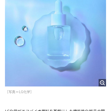
o
e
u
n
o
r
t
k
［写真＝LG化学］