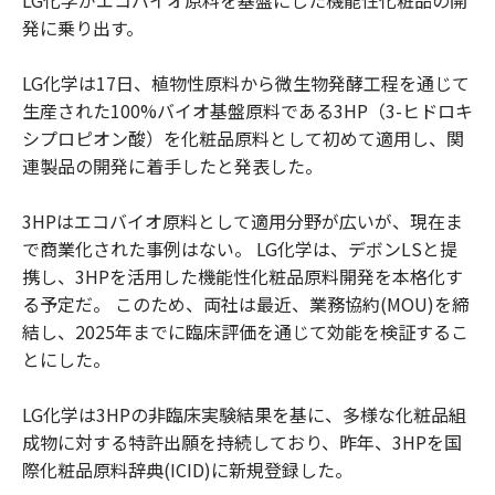
LG化学がエコバイオ原料を基盤にした機能性化粧品の開
発に乗り出す。
LG化学は17日、植物性原料から微生物発酵工程を通じて
生産された100%バイオ基盤原料である3HP（3-ヒドロキ
シプロピオン酸）を化粧品原料として初めて適用し、関
連製品の開発に着手したと発表した。
3HPはエコバイオ原料として適用分野が広いが、現在ま
で商業化された事例はない。 LG化学は、デボンLSと提
携し、3HPを活用した機能性化粧品原料開発を本格化す
る予定だ。 このため、両社は最近、業務協約(MOU)を締
結し、2025年までに臨床評価を通じて効能を検証するこ
とにした。
LG化学は3HPの非臨床実験結果を基に、多様な化粧品組
成物に対する特許出願を持続しており、昨年、3HPを国
際化粧品原料辞典(ICID)に新規登録した。