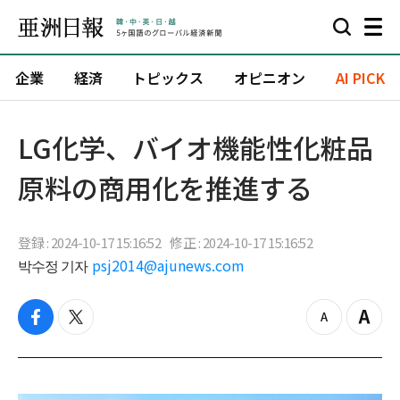
企業
経済
トピックス
オピニオン
AI PICK
LG化学、バイオ機能性化粧品
原料の商用化を推進する
登録 : 2024-10-17 15:16:52
修正 : 2024-10-17 15:16:52
박수정 기자
psj2014@ajunews.com
f
t
z
Z
a
w
o
o
c
i
o
o
e
t
m
m
b
t
o
i