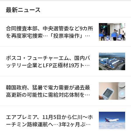
最新ニュース
合同捜査本部、中央選管委など9カ所
を再度家宅捜索…「投票率操作」の
資料を確保
ポスコ・フューチャーエム、国内バ
ッテリー企業とLFP正極材19万トン
の供給契約を締結
韓国政府、猛暑で電力需要が過去最
高更新の可能性に需給対応体制を点
検
エアプレミア、11月5日から仁川〜ホ
ーチミン路線運航へ…3年2ヶ月ぶり