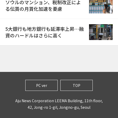
ソウルのマンション、税制改正によ
る伝貰の月貰化加速を憂慮
5大銀行も地方銀行も延滞率上昇…融
資のハードルはさらに高く
PC ver
TOP
Aju News Corporation LEEMA Building, 11th floor,
42, Jong-ro 1-gil, Jongno-gu, Seoul