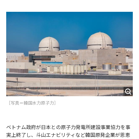
e
t
m
m
b
t
o
i
o
e
u
n
o
r
t
k
［写真＝韓国水力原子力］
ベトナム政府が日本との原子力発電所建設事業協力を事
実上終了し、斗山エナビリティなど韓国原発企業が恩恵