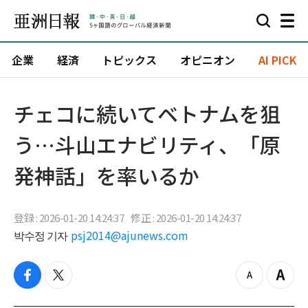
企業
経済
トピックス
オピニオン
AI PICK
チェコに続いてベトナムを狙
う…斗山エナビリティ、「原
発神話」を率いるか
登録 : 2026-01-20 14:24:37
修正 : 2026-01-20 14:24:37
박수정 기자
psj2014@ajunews.com
f
t
z
Z
a
w
o
o
c
i
o
o