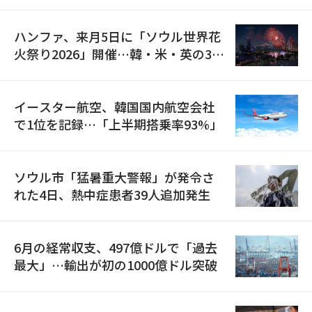
の再開
ハンファ、来月5日に「ソウル世界花
火祭り2026」開催…韓・米・英の3カ
国が参加
イースター航空、韓国国内航空会社
で1位を記録…「上半期搭乗率93%」
ソウル市「猛暑重大警報」が発令さ
れた4日、熱中症患者39人追加発生
6月の経常収支、497億ドルで「過去
最大」…輸出が初の1000億ドル突破