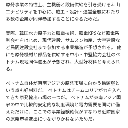
原発事業の特性上、主機器と設備供給を引き受ける斗山
エナビリティを中心に、施工・設計・運営全般にわたり
多数の企業が同伴参加することになるためだ。
実際、韓国水力原子力と韓電技術、韓電KPSなど韓電系
列会社をはじめ、現代建設、サムスン物産、大宇建設な
ど民間建設会社まで参加する事業構造が予想される。 他
にも原発機材と部品を供給する中小・中堅協力会社のベ
トナム現地同伴進出が予想され、大型好材料と考えられ
る。
ベトナム自体が東南アジアの原発市場に向かう橋頭堡と
いう点も好材料だ。 ベトナムはチームコリアが力を入れ
てきた原発輸出市場の一つだ。 ベトナムが東南アジア国
家の中で比較的安定的な制度環境と電力需要を同時に備
えただけに、ここでの事業経験確保がすなわち近隣国家
の原発市場進出につながりかねないためだ。