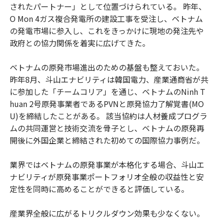
されたパートナー」として位置づけられている。 昨年、
O Mon 4ガス複合発電所の建設工事を受注し、ベトナム
の発電市場に参入し、これをきっかけに現地の発注先や
政府との協力関係を着実に広げてきた。
ベトナムの原発市場進出のための基盤も整えておいた。
昨年8月、斗山エナビリティは韓国電力、産業通商省が共
に参加した「チームコリア」を通じ、ベトナムのNinh T
huan 2号原発事業者であるPVNと原発協力了解覚書(MO
U)を締結したことがある。 該当協約は人材養成プログラ
ムの共同運営と技術交流を骨子とし、ベトナムの原発再
開後に外国企業と締結された初めての国際協力事例だ。
業界ではベトナムの原発事業が本格化する場合、斗山エ
ナビリティが原発事業ポートフォリオ全般の収益性と安
定性を同時に高めることができると評価している。
産業界全般に広がるトリクルダウン効果も少なくない。