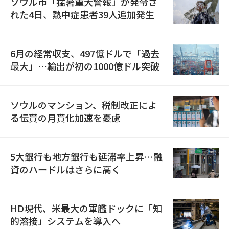
ソウル市「猛暑重大警報」が発令さ
れた4日、熱中症患者39人追加発生
6月の経常収支、497億ドルで「過去
最大」…輸出が初の1000億ドル突破
ソウルのマンション、税制改正によ
る伝貰の月貰化加速を憂慮
5大銀行も地方銀行も延滞率上昇…融
資のハードルはさらに高く
HD現代、米最大の軍艦ドックに「知
的溶接」システムを導入へ