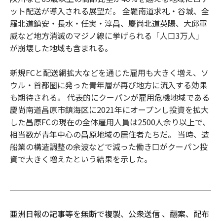
ット配送が導入される展望だ。 全羅南道求礼・谷城、全
羅北道鎮安・長水・任実・淳昌、慶尚北道英陽、大邱軍
威など地方消滅のマジノ線に挙げられる「人口3万人」
が崩壊した地域も含まれる。
新規FCと配送網拡大などを通じた雇用も大きく増え、ソ
ウル・首都圏に発った青年層が再び地方に流入する効果
も期待される。 代表的にクーパンが雇用危機地域である
慶尚南道昌原市鎮海区に2021年にオープンし投資を拡大
した昌原FCの現在の全体雇用人員は2500人余り以上で、
相当数が青年中心の昌原地域の居住者たちだ。 当時、造
船業の構造調整の余波などで減った働き口がクーパン投
資で大きく増えたという結果を示した。
亜洲日報の記事等を無断で複製、公衆送信 、翻案、配布