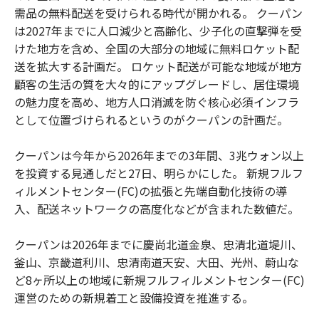
需品の無料配送を受けられる時代が開かれる。 クーパン
は2027年までに人口減少と高齢化、少子化の直撃弾を受
けた地方を含め、全国の大部分の地域に無料ロケット配
送を拡大する計画だ。 ロケット配送が可能な地域が地方
顧客の生活の質を大々的にアップグレードし、居住環境
の魅力度を高め、地方人口消滅を防ぐ核心必須インフラ
として位置づけられるというのがクーパンの計画だ。
クーパンは今年から2026年までの3年間、3兆ウォン以上
を投資する見通しだと27日、明らかにした。 新規フルフ
ィルメントセンター(FC)の拡張と先端自動化技術の導
入、配送ネットワークの高度化などが含まれた数値だ。
クーパンは2026年までに慶尚北道金泉、忠清北道堤川、
釜山、京畿道利川、忠清南道天安、大田、光州、蔚山な
ど8ヶ所以上の地域に新規フルフィルメントセンター(FC)
運営のための新規着工と設備投資を推進する。