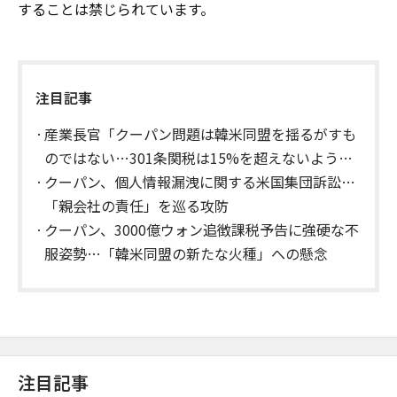
することは禁じられています。
注目記事
産業長官「クーパン問題は韓米同盟を揺るがすも
のではない…301条関税は15%を超えないよう協
議」
クーパン、個人情報漏洩に関する米国集団訴訟…
「親会社の責任」を巡る攻防
クーパン、3000億ウォン追徴課税予告に強硬な不
服姿勢…「韓米同盟の新たな火種」への懸念
注目記事