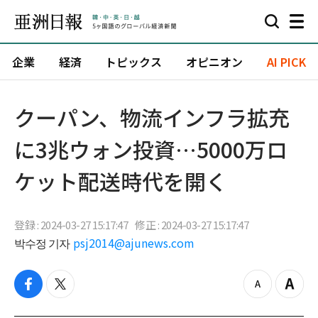
企業
経済
トピックス
オピニオン
AI PICK
クーパン、物流インフラ拡充
に3兆ウォン投資…5000万ロ
ケット配送時代を開く
登録 : 2024-03-27 15:17:47
修正 : 2024-03-27 15:17:47
박수정 기자
psj2014@ajunews.com
f
t
z
Z
a
w
o
o
c
i
o
o