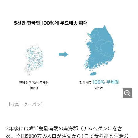
e
t
m
m
b
t
o
i
o
e
u
n
o
r
t
k
［写真＝クーパン］
3年後には韓半島最南端の南海郡（ナムヘグン）を含
め、全国5000万の人口が注文から1日で食料品と生活必