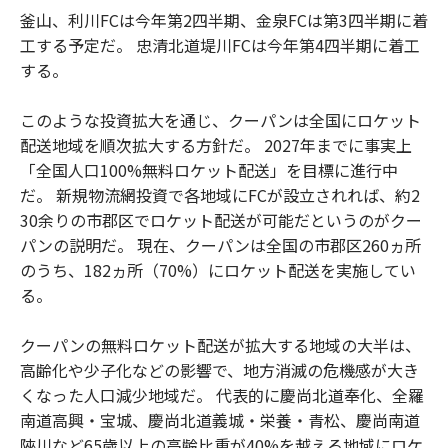
釜山、利川FCは今年第2四半期、金泉FCは第3四半期に着
工する予定だ。 忠清北道堤川FCは今年第4四半期に着工
する。
このような投資拡大を通じ、クーパンは全国にロケット
配送地域を順次拡大する方針だ。 2027年までに事実上
「全国人口100%無料ロケット配送」を目標に進行中
だ。 新規物流網投資で各地域にFCが設立されれば、約2
30余りの市郡区でロケット配送が可能だというのがクー
パンの説明だ。 現在、クーパンは全国の市郡区260ヵ所
のうち、182ヵ所（70%）にロケット配送を実施してい
る。
クーパンの無料ロケット配送が拡大する地域の大半は、
高齢化や少子化などの影響で、地方消滅の危機感が大き
くなった人口減少地域だ。 代表的に慶尚北道奉化、全羅
南道高興・宝城、慶尚北道義城・栄養・青松、慶尚南道
陜川など65歳以上の高齢比重が40%を越える地域にロケ