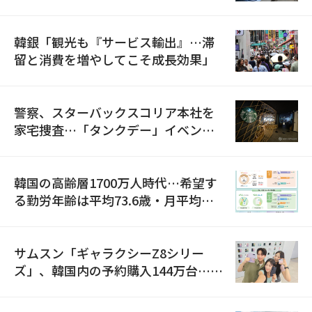
韓銀「観光も『サービス輸出』…滞
留と消費を増やしてこそ成長効果」
警察、スターバックスコリア本社を
家宅捜査…「タンクデー」イベント
巡り侮辱容疑
韓国の高齢層1700万人時代…希望す
る勤労年齢は平均73.6歳・月平均賃
金は300万ウォン以上
サムスン「ギャラクシーZ8シリー
ズ」、韓国内の予約購入144万台…
「過去最多」