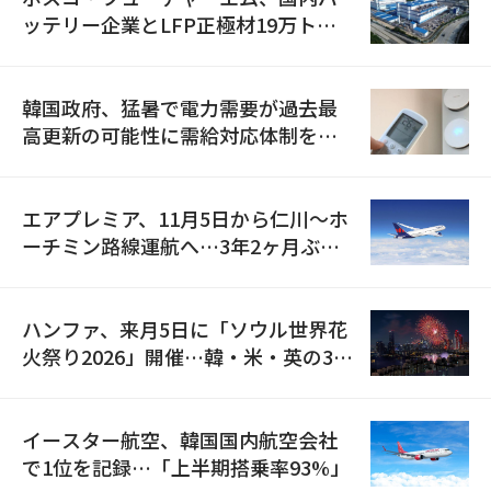
ッテリー企業とLFP正極材19万トン
の供給契約を締結
韓国政府、猛暑で電力需要が過去最
高更新の可能性に需給対応体制を点
検
エアプレミア、11月5日から仁川〜ホ
ーチミン路線運航へ…3年2ヶ月ぶり
の再開
ハンファ、来月5日に「ソウル世界花
火祭り2026」開催…韓・米・英の3カ
国が参加
イースター航空、韓国国内航空会社
で1位を記録…「上半期搭乗率93%」