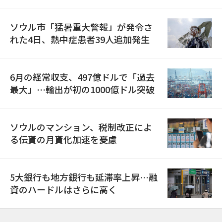
ソウル市「猛暑重大警報」が発令さ
れた4日、熱中症患者39人追加発生
6月の経常収支、497億ドルで「過去
最大」…輸出が初の1000億ドル突破
ソウルのマンション、税制改正によ
る伝貰の月貰化加速を憂慮
5大銀行も地方銀行も延滞率上昇…融
資のハードルはさらに高く