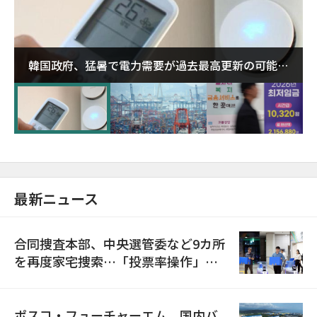
韓国政府、猛暑で電力需要が過去最高更新の可能性
に需給対応体制を点検
最新ニュース
合同捜査本部、中央選管委など9カ所
を再度家宅捜索…「投票率操作」の
資料を確保
ポスコ・フューチャーエム、国内バ