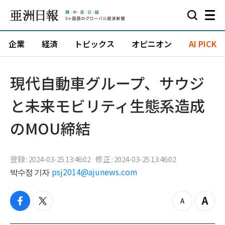
企業
経済
トピックス
オピニオン
AI PICK
現代自動車グループ、サウジ
と未来モビリティ生態系造成
のMOU締結
登録 : 2024-03-25 13:46:02
修正 : 2024-03-25 13:46:02
박수정 기자
psj2014@ajunews.com
f
t
z
Z
a
w
o
o
c
i
o
o