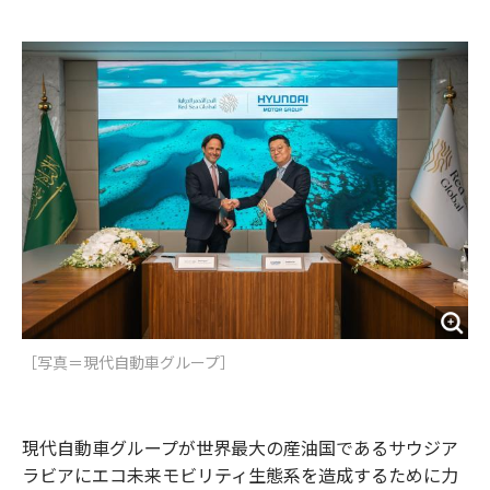
e
t
m
m
b
t
o
i
o
e
u
n
o
r
t
k
［写真＝現代自動車グループ］
現代自動車グループが世界最大の産油国であるサウジア
ラビアにエコ未来モビリティ生態系を造成するために力