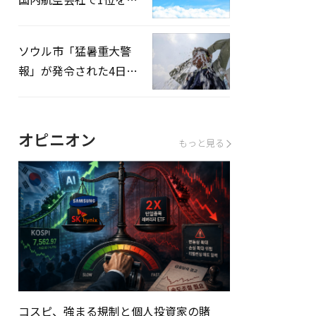
録…「上半期搭乗率
93%」
ソウル市「猛暑重大警
報」が発令された4日、
熱中症患者39人追加発
生
オピニオン
もっと見る
コスピ、強まる規制と個人投資家の賭