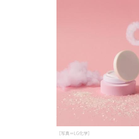
［写真＝LG化学］