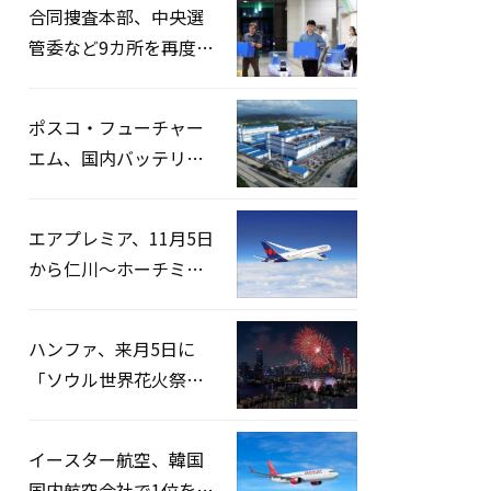
合同捜査本部、中央選
管委など9カ所を再度家
宅捜索…「投票率操
作」の資料を確保
ポスコ・フューチャー
エム、国内バッテリー
企業とLFP正極材19万ト
ンの供給契約を締結
エアプレミア、11月5日
から仁川〜ホーチミン
路線運航へ…3年2ヶ月
ぶりの再開
ハンファ、来月5日に
「ソウル世界花火祭り
2026」開催…韓・米・
英の3カ国が参加
イースター航空、韓国
国内航空会社で1位を記