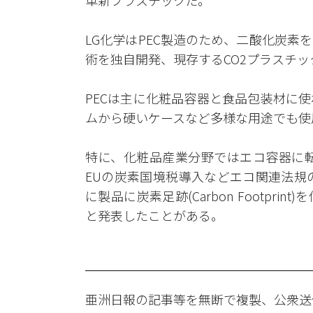
革新プラスチックだ。
LG化学はPEC製造のため、二酸化炭
術を独自開発、現存するCO2プラスチ
PECは主に化粧品容器と食品包装材に
ムから硬いケースなど多様な用途でも使
特に、化粧品産業分野ではエコ容器に転
EUの炭素国境税導入などエコ関連法規
に製品に炭素足跡(Carbon Footp
と発表したことがある。
亜洲日報の記事等を無断で複製、公衆送