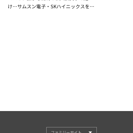
け…サムスン電子・SKハイニックスを巡
る明暗
ファミリーサイト