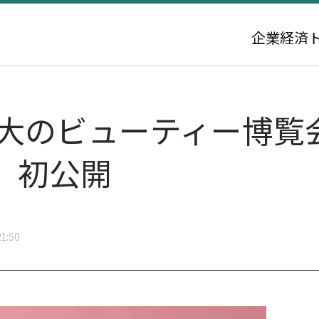
企業
経済
最大のビューティー博覧
」初公開
1:50