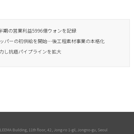
2四半期の営業利益5996億ウォンを記録
トリッパーの初供給を開始…後工程素材事業の本格化
と協力し抗癌パイプラインを拡大
EEMA Building, 11th floor, 42, Jong-ro 1-gil, Jongno-gu, Seoul