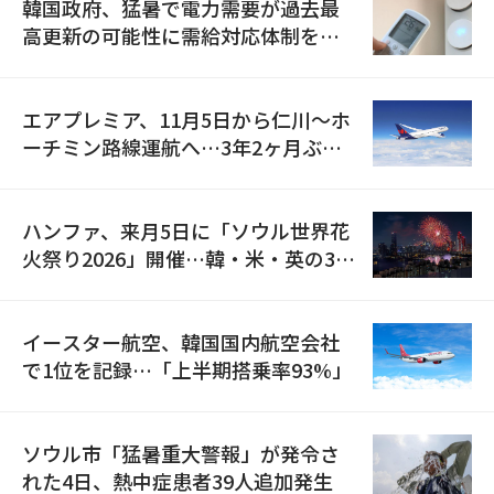
韓国政府、猛暑で電力需要が過去最
高更新の可能性に需給対応体制を点
検
エアプレミア、11月5日から仁川〜ホ
ーチミン路線運航へ…3年2ヶ月ぶり
の再開
ハンファ、来月5日に「ソウル世界花
火祭り2026」開催…韓・米・英の3カ
国が参加
イースター航空、韓国国内航空会社
で1位を記録…「上半期搭乗率93%」
ソウル市「猛暑重大警報」が発令さ
れた4日、熱中症患者39人追加発生