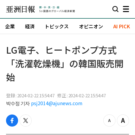
企業
経済
トピックス
オピニオン
AI PICK
LG電子、ヒートポンプ方式
「洗濯乾燥機」の韓国販売開
始
登録 : 2024-02-22 15:54:47
修正 : 2024-02-22 15:54:47
박수정 기자
psj2014@ajunews.com
f
t
z
Z
a
w
o
o
c
i
o
o