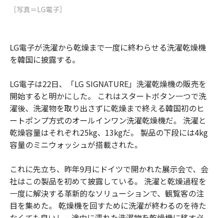
［写真＝LG電子］
LG電子が洗濯から乾燥まで一度に終わらせる洗濯乾燥機
を韓国に披露する。
LG電子は22日、「LG SIGNATURE」洗濯乾燥機の販売を
開始すると明かにした。 これはスタートボタン一つで洗
濯後、洗濯物を取り出さずに乾燥まで終える韓国初のヒ
ートポンプ方式のオールインワン洗濯乾燥機だ。 洗濯と
乾燥容量はそれぞれ25kg、13kgだ。 製品の下段には4kg
容量のミニウォッシュが搭載された。
これに先立ち、昨年9月にドイツで開かれた展示会で、会
社はこの製品を初めて披露している。 洗濯と乾燥過程を
一度に解決する革新的なソリューションで、観覧客の注
目を集めた。 乾燥機を回すために洗濯が終わるのを待た
なくても良いし、途中に濡れた洗濯物を乾燥機に移す必