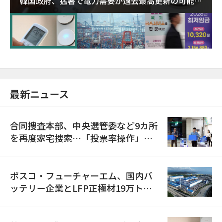
韓国政府、猛暑で電力需要が過去最高更新の可能性
に需給対応体制を点検
最新ニュース
合同捜査本部、中央選管委など9カ所
を再度家宅捜索…「投票率操作」の
資料を確保
ポスコ・フューチャーエム、国内バ
ッテリー企業とLFP正極材19万トン
の供給契約を締結