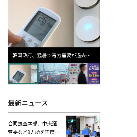
韓国政府、猛暑で電力需要が過去最
高更新の可能性に需給対応体制を点
検
最新ニュース
合同捜査本部、中央選
管委など9カ所を再度家