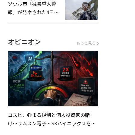
ソウル市「猛暑重大警
報」が発令された4日、
熱中症患者39人追加発
生
オピニオン
もっと見る
コスピ、強まる規制と個人投資家の賭
け…サムスン電子・SKハイニックスを巡
る明暗