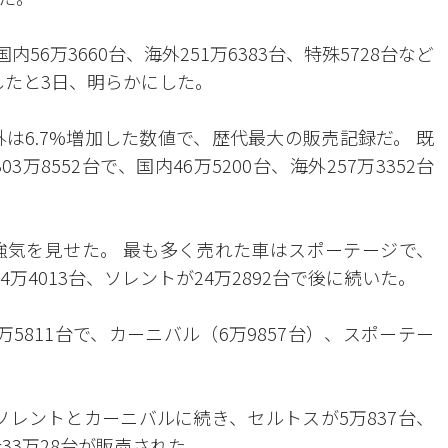
56万3660台、海外251万6383台、特殊5728台など
販売したと3日、明らかにした。
外は6.7%増加した数値で、歴代最大の販売記録だ。 既
万8552台で、国内46万5200台、海外257万3352台
強気を見せた。 最も多く売れた車はスポーテージで、
34万4013台、ソレントが24万2892台で後に続いた。
5811台で、カーニバル（6万9857台）、スポーテー
ソレントとカーニバルに続き、セルトスが5万837台、
の計33万28台が販売された。