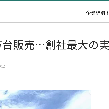
企業
経済
8万台販売…創社最大の
0:27