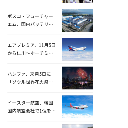
宅捜索…「投票率操
作」の資料を確保
ポスコ・フューチャー
エム、国内バッテリー
企業とLFP正極材19万ト
ンの供給契約を締結
エアプレミア、11月5日
から仁川〜ホーチミン
路線運航へ…3年2ヶ月
ぶりの再開
ハンファ、来月5日に
「ソウル世界花火祭り
2026」開催…韓・米・
英の3カ国が参加
イースター航空、韓国
国内航空会社で1位を記
録…「上半期搭乗率
93%」