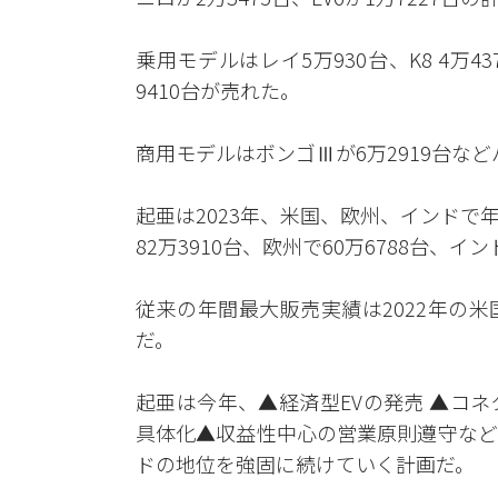
乗用モデルはレイ5万930台、K8 4万43
9410台が売れた。
商用モデルはボンゴⅢが6万2919台など
起亜は2023年、米国、欧州、インドで年
82万3910台、欧州で60万6788台、イ
従来の年間最大販売実績は2022年の米国7
だ。
起亜は今年、▲経済型EVの発売 ▲コネ
具体化▲収益性中心の営業原則遵守など
ドの地位を強固に続けていく計画だ。