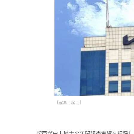
［写真＝起亜］
起亜が史上最大の年間販売実績を記録し