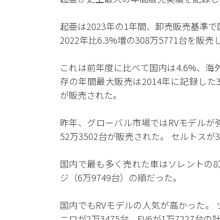
起亜は2023年の1年間、卸売販売基準で国内
2022年比6.3%増の308万5771台を
これは前年度に比べて国内は4.6%、海
存の年間最大販売は2014年に記録した303
が販売された。
昨年、グローバル市場ではRVモデルが
52万3502台が販売された。 セルトスが
国内で最も多く売れた車はソレントの8万
ジ（6万9749台）の順だった。
国内でもRVモデルの人気が高かった。 
ニロが2万3475台、EV6が1万7227台