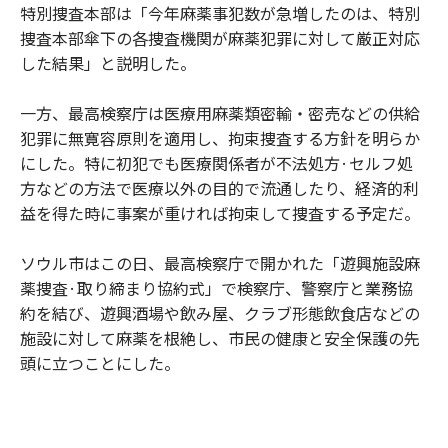
特別捜査本部は「今年麻薬事犯数が急増したのは、特別
捜査本部傘下の各捜査機関が麻薬犯罪に対して厳正対応
した結果」と説明した。
一方、最高検察庁は医療用麻薬類密輸・密売などの供給
犯罪に無寛容原則を適用し、拘束捜査する方針を明らか
にした。特に初犯でも医療関係者が不法処方·セルフ処
方などの方法で医療以外の目的で流通したり、経済的利
益を得た時に事案が重ければ拘束して捜査する予定だ。
ソウル市はこの日、最高検察庁で開かれた「遊興施設麻
薬捜査·取り締まり協約式」で検察庁、警察庁と業務協
約を結び、遊興酒場や飲み屋、クラブ形態飲食店などの
施設に対して麻薬を根絶し、市民の健康と安全保護の先
頭に立つことにした。