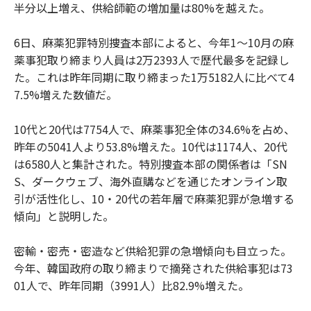
半分以上増え、供給師範の増加量は80%を越えた。
6日、麻薬犯罪特別捜査本部によると、今年1～10月の麻
薬事犯取り締まり人員は2万2393人で歴代最多を記録し
た。これは昨年同期に取り締まった1万5182人に比べて4
7.5%増えた数値だ。
10代と20代は7754人で、麻薬事犯全体の34.6%を占め、
昨年の5041人より53.8%増えた。10代は1174人、20代
は6580人と集計された。特別捜査本部の関係者は「SN
S、ダークウェブ、海外直購などを通じたオンライン取
引が活性化し、10・20代の若年層で麻薬犯罪が急増する
傾向」と説明した。
密輸・密売・密造など供給犯罪の急増傾向も目立った。
今年、韓国政府の取り締まりで摘発された供給事犯は73
01人で、昨年同期（3991人）比82.9%増えた。