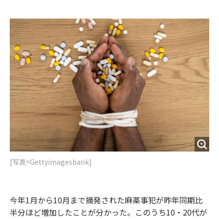
e
t
m
m
b
t
o
i
o
e
u
n
o
r
t
k
[写真=Gettyimagesbank]
今年1月から10月まで摘発された麻薬事犯が昨年同期比
半分ほど増加したことが分かった。このうち10・20代が