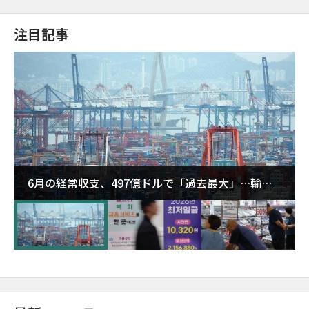
注目記事
6月の経常収支、497億ドルで「過去最大」…輸出
が初の1000億ドル突破