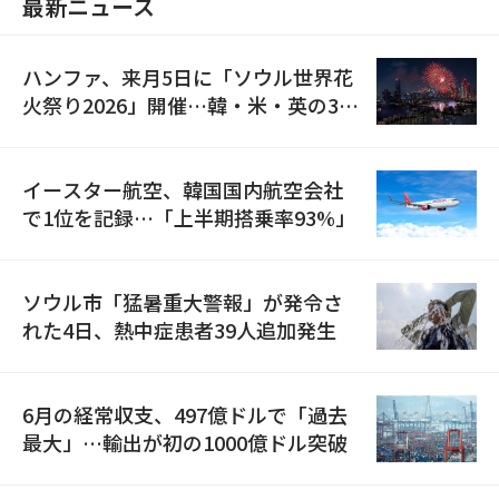
最新ニュース
ハンファ、来月5日に「ソウル世界花
火祭り2026」開催…韓・米・英の3カ
国が参加
イースター航空、韓国国内航空会社
で1位を記録…「上半期搭乗率93%」
ソウル市「猛暑重大警報」が発令さ
れた4日、熱中症患者39人追加発生
6月の経常収支、497億ドルで「過去
最大」…輸出が初の1000億ドル突破