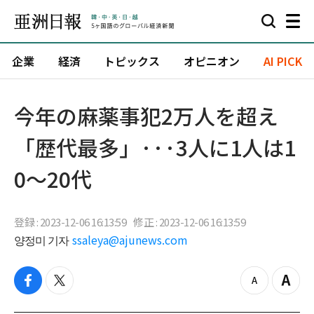
企業
経済
トピックス
オピニオン
AI PICK
今年の麻薬事犯2万人を超え
「歴代最多」···3人に1人は1
0～20代
登録 : 2023-12-06 16:13:59
修正 : 2023-12-06 16:13:59
양정미 기자
ssaleya@ajunews.com
f
t
z
Z
a
w
o
o
c
i
o
o