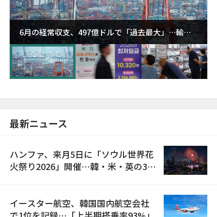
6月の経常収支、497億ドルで「過去最大」…輸出
が初の1000億ドル突破
最新ニュース
ハンファ、来月5日に「ソウル世界花
火祭り2026」開催…韓・米・英の3カ
国が参加
イースター航空、韓国国内航空会社
で1位を記録…「上半期搭乗率93%」