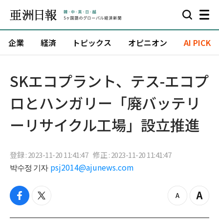
企業
経済
トピックス
オピニオン
AI PICK
SKエコプラント、テス-エコプ
ロとハンガリー「廃バッテリ
ーリサイクル工場」設立推進
登録 : 2023-11-20 11:41:47
修正 : 2023-11-20 11:41:47
박수정 기자
psj2014@ajunews.com
f
t
z
Z
a
w
o
o
c
i
o
o