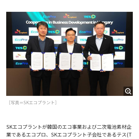
e
t
m
m
b
t
o
i
o
e
u
n
o
r
t
k
［写真＝SKエコプラント］
SKエコプラントが韓国のエコ事業および二次電池素材企
業であるエコプロ、SKエコプラント子会社であるテス(T