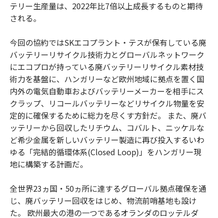
テリー生産量は、2022年比7倍以上成長するものと期待
される。
今回の協約ではSKエコプラント・テスが保有している廃
バッテリーリサイクル技術力とグローバルネットワーク
にエコプロが持っている廃バッテリーリサイクル素材技
術力を基盤に、ハンガリーなど欧州地域に拠点を置く国
内外の電気自動車およびバッテリーメーカーを相手にス
クラップ、リコールバッテリーなどリサイクル物量を安
定的に確保するために総力を尽くす方針だ。 また、廃バ
ッテリーから回収したリチウム、コバルト、ニッケルな
ど希少金属を新しいバッテリー製造に再び投入するいわ
ゆる「完結的循環体系(Closed Loop)」をハンガリー現
地に構築する計画だ。
全世界23ヵ国・50ヵ所に達するグローバル拠点確保を通
じ、廃バッテリー回収をはじめ、物流前哨基地も設け
た。 欧州最大の港の一つであるオランダのロッテルダ