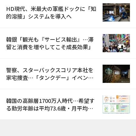
HD現代、米最大の軍艦ドックに「知
的溶接」システムを導入へ
韓銀「観光も『サービス輸出』…滞
留と消費を増やしてこそ成長効果」
警察、スターバックスコリア本社を
家宅捜査…「タンクデー」イベント
巡り侮辱容疑
韓国の高齢層1700万人時代…希望す
る勤労年齢は平均73.6歳・月平均賃
金は300万ウォン以上