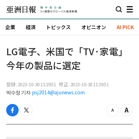
企業
経済
トピックス
オピニオン
AI PICK
​LG電子、米国で「TV·家電」
今年の製品に選定
登録 : 2023-10-30 11:19:51
修正 : 2023-10-30 11:19:51
박수정 기자
psj2014@ajunews.com
f
t
z
Z
a
w
o
o
c
i
o
o
e
t
m
m
b
t
o
i