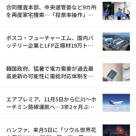
合同捜査本部、中央選管委など9カ所
を再度家宅捜索…「投票率操作」の
資料を確保
ポスコ・フューチャーエム、国内バ
ッテリー企業とLFP正極材19万トン
の供給契約を締結
韓国政府、猛暑で電力需要が過去最
高更新の可能性に需給対応体制を点
検
エアプレミア、11月5日から仁川〜ホ
ーチミン路線運航へ…3年2ヶ月ぶり
の再開
ハンファ、来月5日に「ソウル世界花