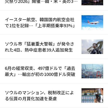
火祭り2026」開催…韓・米・英の3カ
国が参加
イースター航空、韓国国内航空会社
で1位を記録…「上半期搭乗率93%」
ソウル市「猛暑重大警報」が発令さ
れた4日、熱中症患者39人追加発生
6月の経常収支、497億ドルで「過去
最大」…輸出が初の1000億ドル突破
ソウルのマンション、税制改正によ
る伝貰の月貰化加速を憂慮