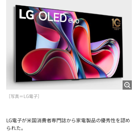
o
e
u
n
o
r
t
k
［写真＝​LG電子］
LG電子が米国消費者専門誌から家電製品の優秀性を認め
られた。