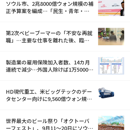
ソウル市、2兆8000億ウォン規模の補
正予算案を編成…「民生・青年・安
全」に8100億ウォンを集中投資
第2次ベビーブーマーの「不安な再就
職」…主要な仕事を離れた後、臨時
職が2倍近くに急増
製造業の雇用保険加入者数、14カ月
連続で減少…外国人除けば1万5000人
減
HD現代重工、米ビッグテックのデー
タセンター向けに9,560億ウォン規模
の発電設備を受注…「過去最大」
世界最大のビール祭り「オクトーバ
ーフェスト」、9月11〜20日にソウル