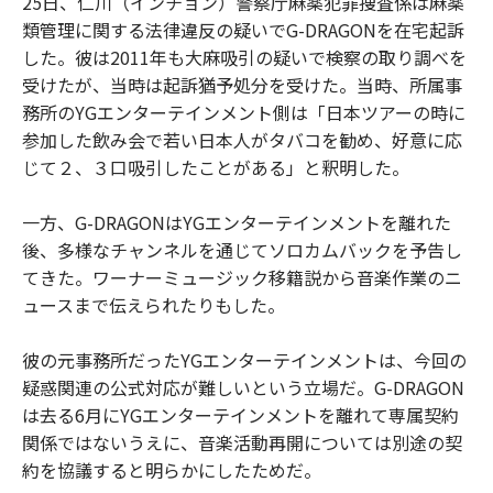
25日、仁川（インチョン）警察庁麻薬犯罪捜査係は麻薬
類管理に関する法律違反の疑いでG-DRAGONを在宅起訴
した。彼は2011年も大麻吸引の疑いで検察の取り調べを
受けたが、当時は起訴猶予処分を受けた。当時、所属事
務所のYGエンターテインメント側は「日本ツアーの時に
参加した飲み会で若い日本人がタバコを勧め、好意に応
じて２、３口吸引したことがある」と釈明した。
一方、G-DRAGONはYGエンターテインメントを離れた
後、多様なチャンネルを通じてソロカムバックを予告し
てきた。ワーナーミュージック移籍説から音楽作業のニ
ュースまで伝えられたりもした。
彼の元事務所だったYGエンターテインメントは、今回の
疑惑関連の公式対応が難しいという立場だ。G-DRAGON
は去る6月にYGエンターテインメントを離れて専属契約
関係ではないうえに、音楽活動再開については別途の契
約を協議すると明らかにしたためだ。