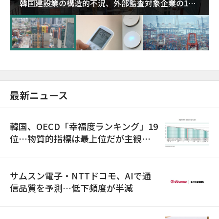
韓国建設業の構造的不況、外部監査対象企業の1割
超が「ゾンビ企業」に…5年で2.8倍増
最新ニュース
韓国、OECD「幸福度ランキング」19
位…物質的指標は最上位だが主観的
満足度は最下位
サムスン電子・NTTドコモ、AIで通
信品質を予測…低下頻度が半減