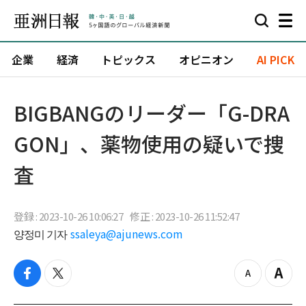
企業
経済
トピックス
オピニオン
AI PICK
BIGBANGのリーダー「G-DRA
GON」、薬物使用の疑いで捜
査
登録 : 2023-10-26 10:06:27
修正 : 2023-10-26 11:52:47
양정미 기자
ssaleya@ajunews.com
f
t
z
Z
a
w
o
o
c
i
o
o