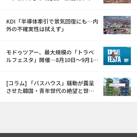
で開催
KDI「半導体牽引で景気回復にも…内
外の不確実性は拭えず」
モドゥツアー、最大規模の「トラベ
ルフェスタ」開催…8月10日～9月11
日
[コラム] 「バスハウス」騒動が露呈
させた韓国・青年世代の絶望と世代
間格差