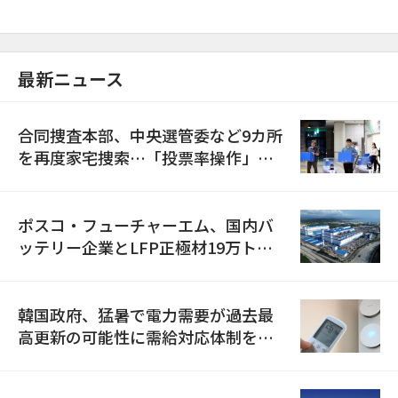
最新ニュース
合同捜査本部、中央選管委など9カ所
を再度家宅捜索…「投票率操作」の
資料を確保
ポスコ・フューチャーエム、国内バ
ッテリー企業とLFP正極材19万トン
の供給契約を締結
韓国政府、猛暑で電力需要が過去最
高更新の可能性に需給対応体制を点
検