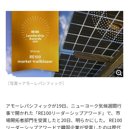
e
t
m
m
b
t
o
i
o
e
u
n
o
r
t
k
［写真＝​アモーレパシフィック］
アモーレパシフィックが19日、ニューヨーク気候週間行
事で開かれた「RE100リーダーシップアワード」で、市
場開拓者部門を受賞したと20日、明らかにした。 RE100
リーダーシップアワードで韓国企業が受賞したのは歴代