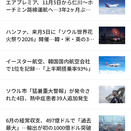
エアプレミア、11月5日から仁川〜ホ
ーチミン路線運航へ…3年2ヶ月ぶり
の再開
ハンファ、来月5日に「ソウル世界花
火祭り2026」開催…韓・米・英の3カ
国が参加
イースター航空、韓国国内航空会社
で1位を記録…「上半期搭乗率93%」
ソウル市「猛暑重大警報」が発令さ
れた4日、熱中症患者39人追加発生
6月の経常収支、497億ドルで「過去
最大」…輸出が初の1000億ドル突破