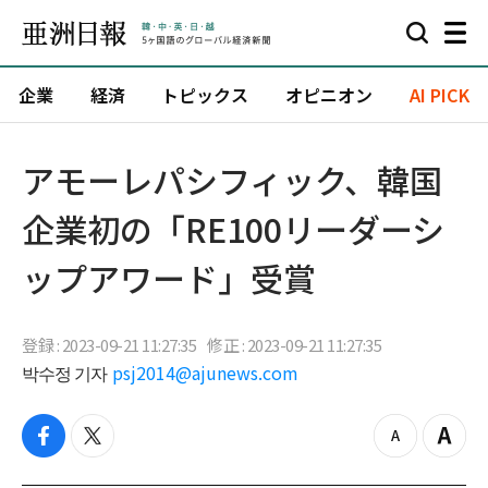
企業
経済
トピックス
オピニオン
AI PICK
​アモーレパシフィック、韓国
企業初の「RE100リーダーシ
ップアワード」受賞
登録 : 2023-09-21 11:27:35
修正 : 2023-09-21 11:27:35
박수정 기자
psj2014@ajunews.com
f
t
z
Z
a
w
o
o
c
i
o
o