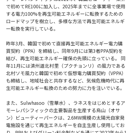
で初めてRE100に加入し、2025年までに全事業場で使用
する電力100%を再生可能エネルギーに転換するための
ロードマップを樹立し、多様な方法で再生可能エネルギ
ー転換を実行している。
昨年3月、韓国で初めて直接再生可能エネルギー電力購
買契約（PPA）を締結し、同年9月には第3者PPA契約を
結び、再生可能エネルギー確保の先頭に立っている。 同
年11月には済州道北村里（プクチョンリ）の風力である
北村ソモ風力と韓国で初めて仮想電力購買契約（VPPA）
も締結し、地域社会と共存するなど、気候危機時代に再
生可能エネルギー転換のための努力に力を注いでいる。
また、Sulwhasoo（雪華水）、ラネスをはじめとするア
モーレパシフィックの主要製品を生産する烏山（オサ
ン）ビューティーパークは、2.6MW規模の太陽光自家発
電施設を通じて再生エネルギーを自主生産し使用してお
り、PPAおよびグリーン料金制などを通じて2022年から1