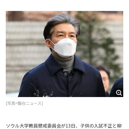
e
t
m
m
b
t
o
i
o
e
u
n
o
r
t
k
[写真=聯合ニュース]
ソウル大学教員懲戒委員会が13日、子供の入試不正と柳