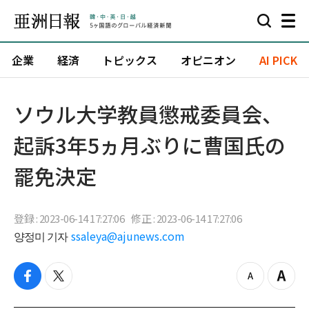
企業
経済
トピックス
オピニオン
AI PICK
ソウル大学教員懲戒委員会、
起訴3年5ヵ月ぶりに曹国氏の
罷免決定
登録 : 2023-06-14 17:27:06
修正 : 2023-06-14 17:27:06
양정미 기자
ssaleya@ajunews.com
f
t
z
Z
a
w
o
o
c
i
o
o