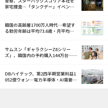
警察、スターバックスコリア本社を
家宅捜査…「タンクデー」イベント
巡り侮辱容疑
韓国の高齢層1700万人時代…希望す
る勤労年齢は平均73.6歳・月平均賃
金は300万ウォン以上
サムスン「ギャラクシーZ8シリー
ズ」、韓国内の予約購入144万台…
「過去最多」
DBハイテック、第2四半期営業利益1
052億ウォン…電力半導体・AI需要増
で売上高23%増