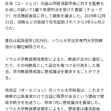
在洙（ユ・ジェス）元釜山市経済副市長に対する監察も
み消しの疑いで1審で有罪判決を受けた曹国（チョ・グ
ク）元法務部長官に対して罷免を議決した。2019年12月
31日、収賄などの容疑で在宅起訴されてから3年5ヵ月ぶ
りだ。
曹氏は起訴翌年1月29日、ソウル大学法学専門大学院教
授から職位解除された。
ソウル大学教員懲戒規定によると、教員が法令に違反し
たり、その他教員として品位を傷つける行為をした場
合、学内教員懲戒委に懲戒議決を要求することができ
る。
呉世正（オ・セジョン）元ソウル大学総長は、これまで
検察の公訴事実だけで立証に限界があるという理由で懲
戒手続きを先送りし、昨年7月に懲戒議決を要請した。
ソウル大学教員懲戒規定によると、懲戒委は議決直後、