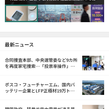
に需給対応体制を点検
最新ニュース
合同捜査本部、中央選管委など9カ所
を再度家宅捜索…「投票率操作」の
資料を確保
ポスコ・フューチャーエム、国内バ
ッテリー企業とLFP正極材19万トン
の供給契約を締結