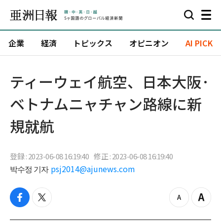
企業
経済
トピックス
オピニオン
AI PICK
ティーウェイ航空、日本大阪·
ベトナムニャチャン路線に新
規就航
登録 : 2023-06-08 16:19:40
修正 : 2023-06-08 16:19:40
박수정 기자
psj2014@ajunews.com
f
t
z
Z
a
w
o
o
c
i
o
o