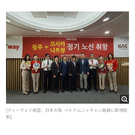
e
t
m
m
b
t
o
i
o
e
u
n
o
r
t
k
[ティーウェイ航空、日本大阪·ベトナムニャチャン路線に新規就
航]