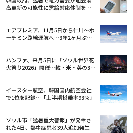
韓国政府、猛暑で電力需要が過去最
高更新の可能性に需給対応体制を点
検
エアプレミア、11月5日から仁川〜ホ
ーチミン路線運航へ…3年2ヶ月ぶり
の再開
ハンファ、来月5日に「ソウル世界花
火祭り2026」開催…韓・米・英の3カ
国が参加
イースター航空、韓国国内航空会社
で1位を記録…「上半期搭乗率93%」
ソウル市「猛暑重大警報」が発令さ
れた4日、熱中症患者39人追加発生