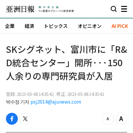
企業
経済
トピックス
オピニオン
AI PICK
SKシグネット、富川市に「R&
D統合センター」開所···150
人余りの専門研究員が入居
登録 : 2023-05-08 14:35:42
修正 : 2023-05-08 14:35:42
박수정 기자
psj2014@ajunews.com
f
t
z
Z
a
w
o
o
c
i
o
o