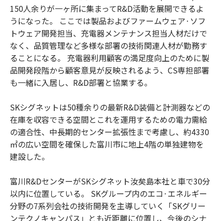
150人余りが一ヶ所に集まってR&D活動を展開できるよ
うになった。 ここでは製品およびファームウェア·ソフ
トウェア開発担当、充電器メンテナンス担当人材だけで
なく、品質管理など多様な部署の技術関連人材が勤務す
ることになる。 充電器利用顧客の満足度向上のために製
品開発段階から顧客意見が反映されるよう、CS専担部署
も一緒に入居し、R&D部署と協業する。
SKシグネットは50種余りの最新R&D装備と計測器などの
在庫を収容できる空間とこれを運用するための電力需給
の適合性、中長期的センター拡張性まで考慮し、約4330
㎡の広い空間を確保した富川市に地上4階の単独建物を
建設した。
富川R&DセンターがSKシグネット汝矣島本社と車で30分
以内に位置している。 SKグループ内のエコ·エネルギー
分野の7系列会社の技術開発を主導していく「SKグリー
ンテクノキャンパス」とも近距離に位置し、今後のシナ