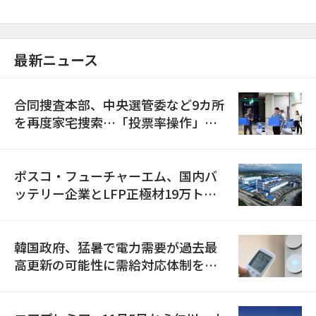
最新ニュース
合同捜査本部、中央選管委など9カ所
を再度家宅捜索…「投票率操作」の
資料を確保
ポスコ・フューチャーエム、国内バ
ッテリー企業とLFP正極材19万トン
の供給契約を締結
韓国政府、猛暑で電力需要が過去最
高更新の可能性に需給対応体制を点
検