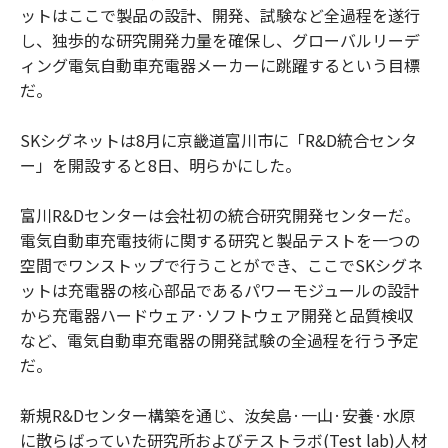
ットはここで製品の設計、開発、試験など全過程を遂行
し、独歩的な研究開発力量を確保し、グローバルリーデ
ィング電気自動車充電器メーカーに跳躍するという目標
だ。
SKシグネットは8月に京畿道富川市に「R&D統合センタ
ー」を開設すると8日、明らかにした。
富川R&Dセンターは会社初の統合研究開発センターだ。
電気自動車充電技術に関する研究と製品テストを一つの
空間でワンストップで行うことができ、ここでSKシグネ
ットは充電器の核心部品であるパワーモジュールの設計
から充電器ハードウェア·ソフトウェア開発と品質検収
など、電気自動車充電器の開発試験の全過程を行う予定
だ。
新規R&Dセンター構築を通じ、汝矣島·一山·安養·水原
に散らばっていた研究所およびテストラボ(Test lab)人材