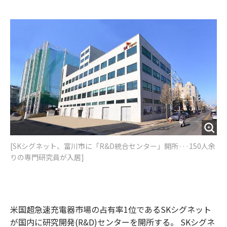
e
t
m
m
b
t
o
i
o
e
u
n
o
r
t
k
[SKシグネット、富川市に「R&D統合センター」開所···150人余
りの専門研究員が入居]
米国超急速充電器市場の占有率1位であるSKシグネット
が国内に研究開発(R&D)センターを開所する。 SKシグネ