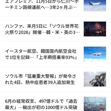
エアプレミア、11月5日から仁川〜ホ
ーチミン路線運航へ…3年2ヶ月ぶり
の再開
ハンファ、来月5日に「ソウル世界花
火祭り2026」開催…韓・米・英の3カ
国が参加
イースター航空、韓国国内航空会社
で1位を記録…「上半期搭乗率93%」
ソウル市「猛暑重大警報」が発令さ
れた4日、熱中症患者39人追加発生
6月の経常収支、497億ドルで「過去
最大」…輸出が初の1000億ドル突破