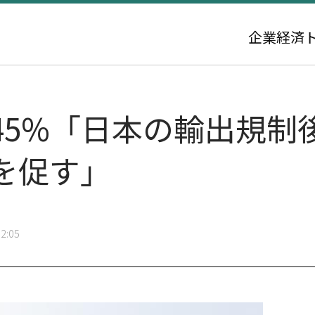
企業
経済
5%「日本の輸出規制後
を促す」
2:05