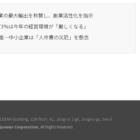
企業の最大輸出を称賛し、創業活性化を指示
の73%は今年の経営環境が「厳しくなる」
の推進…中小企業は「人件費の災厄」を懸念
EEMA Building, 11th floor, 42, Jong-ro 1-gil, Jongno-gu, Seoul
junews Corporation
, All Rights Reserved.