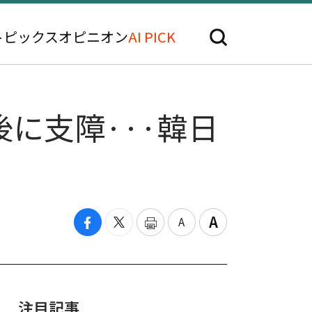
トピックス
オピニオン
AI PICK
に支障···韓日
注目記事