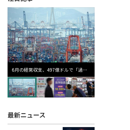
6月の経常収支、497億ドルで「過去
最大」…輸出が初の1000億ドル突破
最新ニュース