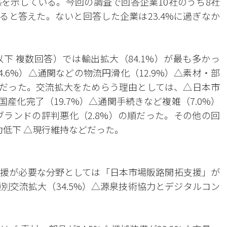
を示している。今回の調査で回答企業10社のうち8社
あると答えた。ないと回答した企業は23.4%に過ぎなか
下 複数回答）では輸出拡大（84.1%）が最も多かっ
.6%）△通関などの物流円滑化（12.9%）△素材・部
の順だった。交流拡大をためらう理由としては、△日本市
国産化完了（19.7%）△通関手続きなど複雑（7.0%）
ブランドの評判悪化（2.8%）の順だった。その他の回
力低下 △現行維持などだった。
援が必要な分野としては「日本市場販路開拓支援」が
種別交流拡大（34.5%）△源泉技術協力とデジタルコン