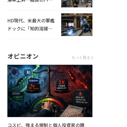
ドルはさらに高く
HD現代、米最大の軍艦
ドックに「知的溶接」
システムを導入へ
オピニオン
もっと見る
コスピ、強まる規制と個人投資家の賭