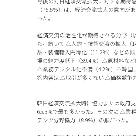
今後の対日経済交流拡大に対する期待感
（76.6%）は、経済交流拡大の意向が
った。
経済交流の活性化が期待される分野（以
た。続いて △人的・技術交流の拡大（14
品・装備輸入円滑化（11.2%）など
場の魅力度低下（39.4%）△原材料など
△業務デジタル化不備（4.2%）△韓国
答内容は △取引が多くない △価格競争
韓日経済交流拡大時に協力または政府支
65.5%で最も多かった。その次に △業
テンツ分野協力（8.9%）の順だった。