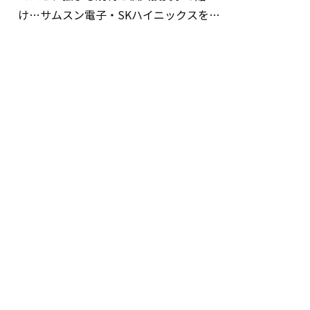
け…サムスン電子・SKハイニックスを巡
る明暗