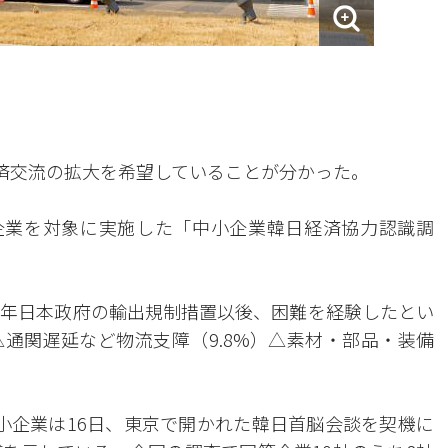
経済交流の拡大を希望していることが分かった。
小企業を対象に実施した「中小企業韓日経済協力認識調
019年日本政府の輸出規制措置以後、困難を経験したとい
）△通関遅延など物流支障（9.8%）△素材・部品・装備
中小企業は16日、東京で開かれた韓日首脳会談を契機に