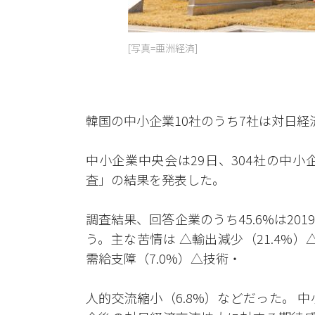
[写真=亜洲経済]
韓国の中小企業10社のうち7社は対日
中小企業中央会は29日、304社の中
査」の結果を発表した。
調査結果、回答企業のうち45.6%は2
う。主な苦情は △輸出減少（21.4%
需給支障（7.0%）△技術・
人的交流縮小（6.8%）などだった。 