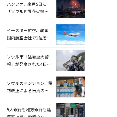
ハンファ、来月5日に
「ソウル世界花火祭り
2026」開催…韓・米・
英の3カ国が参加
イースター航空、韓国
国内航空会社で1位を記
録…「上半期搭乗率
93%」
ソウル市「猛暑重大警
報」が発令された4日、
熱中症患者39人追加発
生
ソウルのマンション、税
制改正による伝貰の月
貰化加速を憂慮
5大銀行も地方銀行も延
滞率上昇…融資のハー