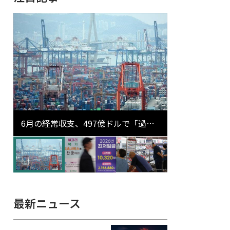
6月の経常収支、497億ドルで「過去
最大」…輸出が初の1000億ドル突破
最新ニュース