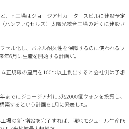
ると、同工場はジョージア州カータースビルに建設予定
（ハンファQセルズ）太陽光統合工場の近くに建設さ
プセル化し、パネル耐久性を保障するのに使われるフ
 来年6月に生産を開始する計画だ。
ム正規職の雇用を160つ以上創出すると会社側は予想
年までにジョージア州に3兆2000億ウォンを投資し、
構築するという計画を1月に発表した。
工場の新·増設を完了すれば、現地モジュール生産能
 これは北米地域最大規模だ。