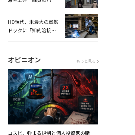
ドルはさらに高く
HD現代、米最大の軍艦
ドックに「知的溶接」
システムを導入へ
オピニオン
もっと見る
コスピ、強まる規制と個人投資家の賭