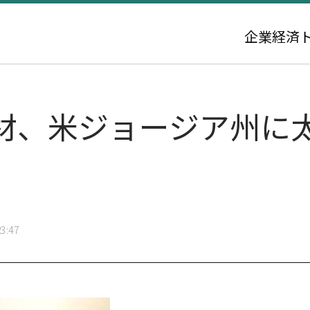
企業
経済
材、米ジョージア州に
3:47