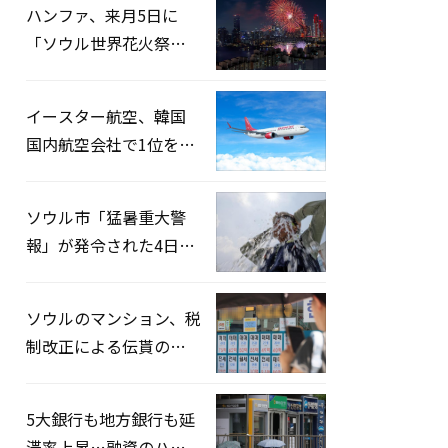
ハンファ、来月5日に
「ソウル世界花火祭り
2026」開催…韓・米・
英の3カ国が参加
イースター航空、韓国
国内航空会社で1位を記
録…「上半期搭乗率
93%」
ソウル市「猛暑重大警
報」が発令された4日、
熱中症患者39人追加発
生
ソウルのマンション、税
制改正による伝貰の月
貰化加速を憂慮
5大銀行も地方銀行も延
滞率上昇…融資のハー