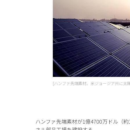
[ハンファ先端素材、米ジョージア州に太
ハンファ先端素材が1億4700万ドル（
ネル部品工場を建設する。