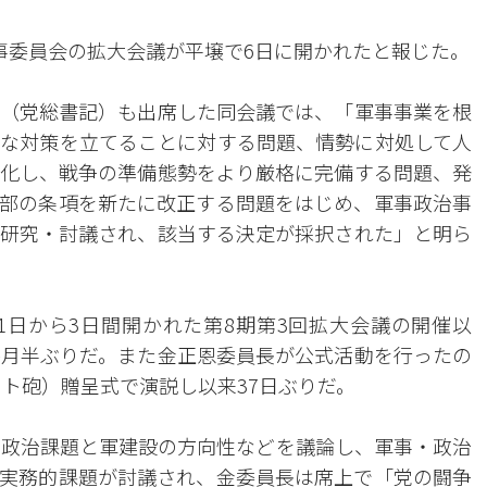
事委員会の拡大会議が平壌で6日に開かれたと報じた。
（党総書記）も出席した同会議では、「軍事事業を根
な対策を立てることに対する問題、情勢に対処して人
化し、戦争の準備態勢をより厳格に完備する問題、発
部の条項を新たに改正する問題をはじめ、軍事政治事
研究・討議され、該当する決定が採択された」と明ら
1日から3日間開かれた第8期第3回拡大会議の開催以
か月半ぶりだ。また金正恩委員長が公式活動を行ったの
ット砲）贈呈式で演説し以来37日ぶりだ。
軍事政治課題と軍建設の方向性などを議論し、軍事・政治
実務的課題が討議され、金委員長は席上で「党の闘争