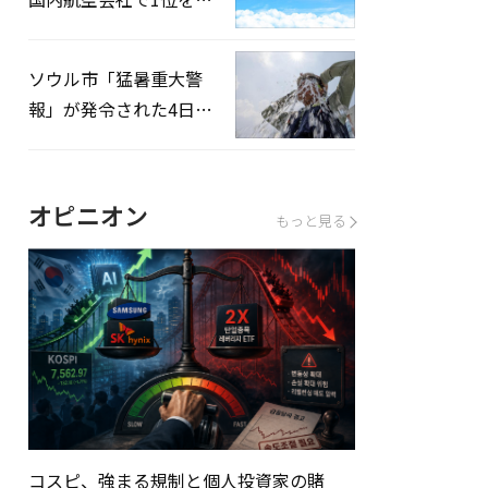
録…「上半期搭乗率
93%」
ソウル市「猛暑重大警
報」が発令された4日、
熱中症患者39人追加発
生
オピニオン
もっと見る
コスピ、強まる規制と個人投資家の賭