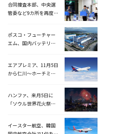
合同捜査本部、中央選
管委など9カ所を再度家
宅捜索…「投票率操
作」の資料を確保
ポスコ・フューチャー
エム、国内バッテリー
企業とLFP正極材19万ト
ンの供給契約を締結
エアプレミア、11月5日
から仁川〜ホーチミン
路線運航へ…3年2ヶ月
ぶりの再開
ハンファ、来月5日に
「ソウル世界花火祭り
2026」開催…韓・米・
英の3カ国が参加
イースター航空、韓国
国内航空会社で1位を記