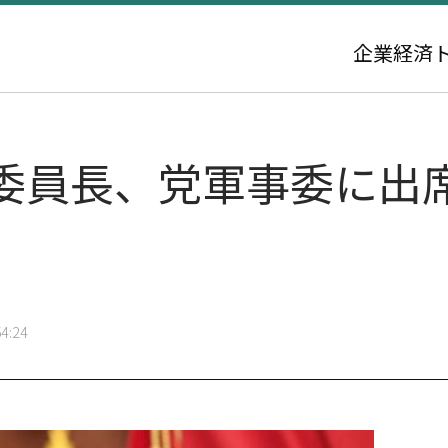
企業
経済
委員長、党軍事委に出
4:24