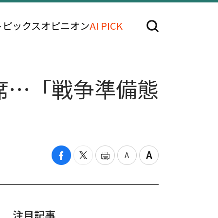
トピックス
オピニオン
AI PICK
席…「戦争準備態
注目記事