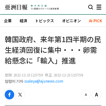
企業
経済
トピックス
オピニオン
AI PICK
韓国政府、来年第1四半期の民
生経済回復に集中・・・卵需
給懸念に「輸入」推進
登録 : 2022-12-23 12:57:59
修正 : 2022-12-23 12:57:59
양정미 기자
ssaleya@ajunews.com
f
t
z
Z
a
w
o
o
c
i
o
o