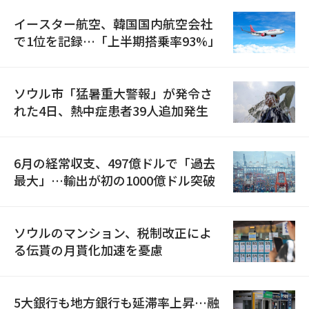
イースター航空、韓国国内航空会社
で1位を記録…「上半期搭乗率93%」
ソウル市「猛暑重大警報」が発令さ
れた4日、熱中症患者39人追加発生
6月の経常収支、497億ドルで「過去
最大」…輸出が初の1000億ドル突破
ソウルのマンション、税制改正によ
る伝貰の月貰化加速を憂慮
5大銀行も地方銀行も延滞率上昇…融