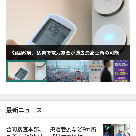
韓国政府、猛暑で電力需要が過去最高更新の可能性
に需給対応体制を点検
最新ニュース
合同捜査本部、中央選管委など9カ所