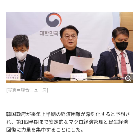
e
t
m
m
b
t
o
i
o
e
u
n
o
r
t
k
[写真＝聯合ニュース]
韓国政府が来年上半期の経済困難が深刻化すると予想さ
れ、第1四半期まで安定的なマクロ経済管理と民生経済
回復に力量を集中することにした。