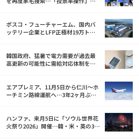
を再度家宅捜索…「投票率操作」の
資料を確保
ポスコ・フューチャーエム、国内バ
ッテリー企業とLFP正極材19万トン
の供給契約を締結
韓国政府、猛暑で電力需要が過去最
高更新の可能性に需給対応体制を点
検
エアプレミア、11月5日から仁川〜ホ
ーチミン路線運航へ…3年2ヶ月ぶり
の再開
ハンファ、来月5日に「ソウル世界花
火祭り2026」開催…韓・米・英の3カ
国が参加