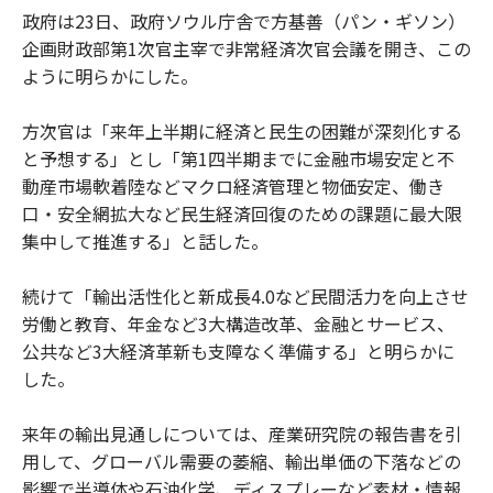
政府は23日、政府ソウル庁舎で方基善（パン・ギソン）
企画財政部第1次官主宰で非常経済次官会議を開き、この
ように明らかにした。
方次官は「来年上半期に経済と民生の困難が深刻化する
と予想する」とし「第1四半期までに金融市場安定と不
動産市場軟着陸などマクロ経済管理と物価安定、働き
口・安全網拡大など民生経済回復のための課題に最大限
集中して推進する」と話した。
続けて「輸出活性化と新成長4.0など民間活力を向上させ
労働と教育、年金など3大構造改革、金融とサービス、
公共など3大経済革新も支障なく準備する」と明らかに
した。
来年の輸出見通しについては、産業研究院の報告書を引
用して、グローバル需要の萎縮、輸出単価の下落などの
影響で半導体や石油化学、ディスプレーなど素材・情報