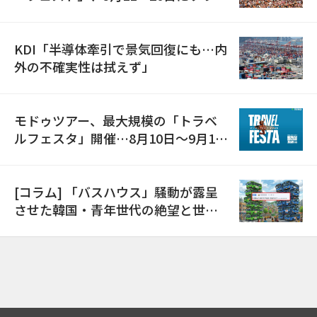
で開催
KDI「半導体牽引で景気回復にも…内
外の不確実性は拭えず」
モドゥツアー、最大規模の「トラベ
ルフェスタ」開催…8月10日～9月11
日
[コラム] 「バスハウス」騒動が露呈
させた韓国・青年世代の絶望と世代
間格差