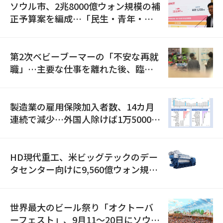
ソウル市、2兆8000億ウォン規模の補
正予算案を編成…「民生・青年・安
全」に8100億ウォンを集中投資
第2次ベビーブーマーの「不安な再就
職」…主要な仕事を離れた後、臨時
職が2倍近くに急増
製造業の雇用保険加入者数、14カ月
連続で減少…外国人除けば1万5000人
減
HD現代重工、米ビッグテックのデー
タセンター向けに9,560億ウォン規模
の発電設備を受注…「過去最大」
世界最大のビール祭り「オクトーバ
ーフェスト」、9月11〜20日にソウル