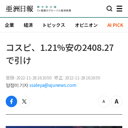
企業
経済
トピックス
オピニオン
AI PICK
コスピ、1.21%安の2408.27
で引け
登録 : 2022-11-28 16:10:50
修正 : 2022-11-28 16:10:50
양정미 기자
ssaleya@ajunews.com
f
t
z
Z
a
w
o
o
c
i
o
o
e
t
m
m
b
t
o
i