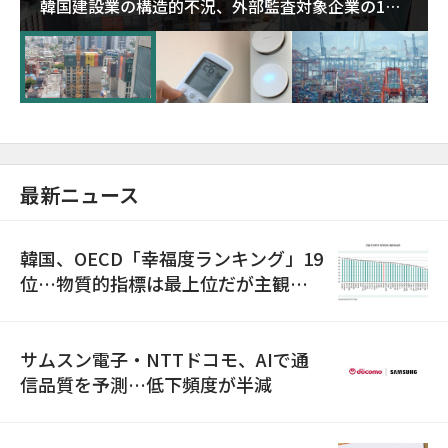
韓国建設業の構造的不況、外部監査対象企業の1割
超が「ゾンビ企業」に…5年で2.8倍増
最新ニュース
韓国、OECD「幸福度ランキング」19
位…物質的指標は最上位だが主観的
満足度は最下位
サムスン電子・NTTドコモ、AIで通
信品質を予測…低下頻度が半減