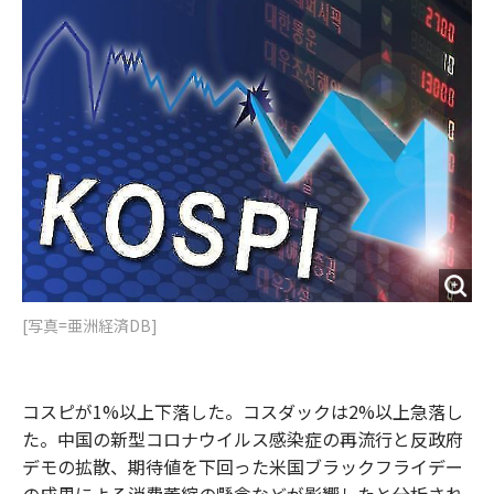
o
e
u
n
o
r
t
k
[写真=亜洲経済DB]
コスピが1%以上下落した。コスダックは2%以上急落し
た。中国の新型コロナウイルス感染症の再流行と反政府
デモの拡散、期待値を下回った米国ブラックフライデー
の成果による消費萎縮の懸念などが影響したと分析され