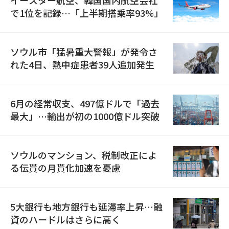
で1位を記録…「上半期搭乗率93%」
ソウル市「猛暑重大警報」が発令さ
れた4日、熱中症患者39人追加発生
6月の経常収支、497億ドルで「過去
最大」…輸出が初の1000億ドル突破
ソウルのマンション、税制改正によ
る伝貰の月貰化加速を憂慮
5大銀行も地方銀行も延滞率上昇…融
資のハードルはさらに高く