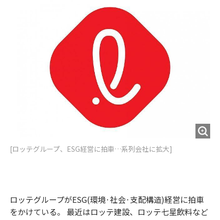
o
e
u
n
o
r
t
k
[ロッテグループ、ESG経営に拍車…系列会社に拡大]
ロッテグループがESG(環境·社会·支配構造)経営に拍車
をかけている。 最近はロッテ建設、ロッテ七星飲料など