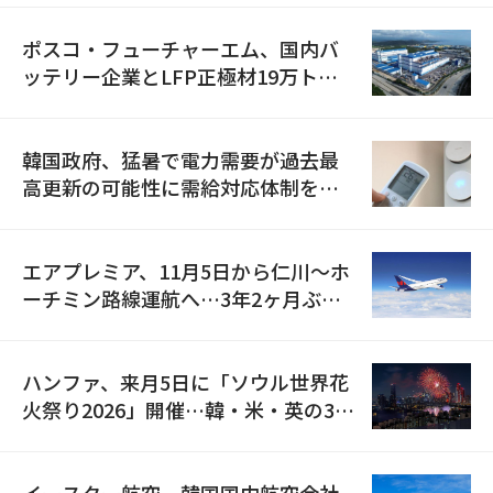
ポスコ・フューチャーエム、国内バ
ッテリー企業とLFP正極材19万トン
の供給契約を締結
韓国政府、猛暑で電力需要が過去最
高更新の可能性に需給対応体制を点
検
エアプレミア、11月5日から仁川〜ホ
ーチミン路線運航へ…3年2ヶ月ぶり
の再開
ハンファ、来月5日に「ソウル世界花
火祭り2026」開催…韓・米・英の3カ
国が参加
イースター航空、韓国国内航空会社