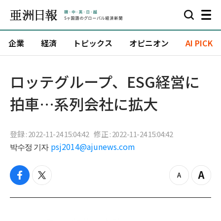
企業
経済
トピックス
オピニオン
AI PICK
ロッテグループ、ESG経営に
拍車…系列会社に拡大
登録 : 2022-11-24 15:04:42
修正 : 2022-11-24 15:04:42
박수정 기자
psj2014@ajunews.com
f
t
z
Z
a
w
o
o
c
i
o
o
e
t
m
m
b
t
o
i