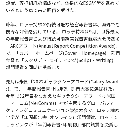
設置、専担組織の構成など、体系的なESG経営を進めて
いるという点で高い評価を受けた。
昨年、ロッテ持株の持続可能な経営報告書は、海外でも
優秀な評価を受けている。 ロッテ持株は9月、世界最大
の年間報告書および持続可能経営報告書競演大会である
「ARCアワード(Annual Report Competition Awards)」
で、「カバー·ホームページ(Cover・Homepage)」部門
金賞と「スクリプト·ライティング(Script・Writing)」
部門銅賞を同時に受賞した。
先月は米国「2022ギャラクシーアワード(Galaxy Award
s)」で、「年間報告書·印刷物」部門大賞に選ばれた。
今年で32年目をむかえたギャラクシーアワードは米国
「マーコム(MerComm)」社が主管するグローバルマー
ケティングコミュニケーション競演大会で、ロッテ精密
化学が「年間報告書·オンライン」部門銀賞、ロッテシ
ョッピングが「年間報告書·印刷物」部門銅賞を受賞し