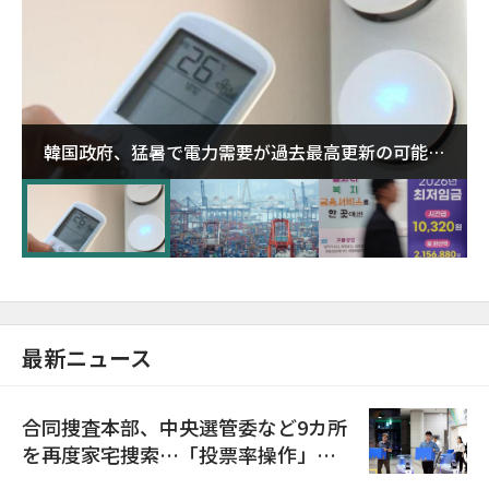
韓国政府、猛暑で電力需要が過去最高更新の可能性
に需給対応体制を点検
最新ニュース
合同捜査本部、中央選管委など9カ所
を再度家宅捜索…「投票率操作」の
資料を確保