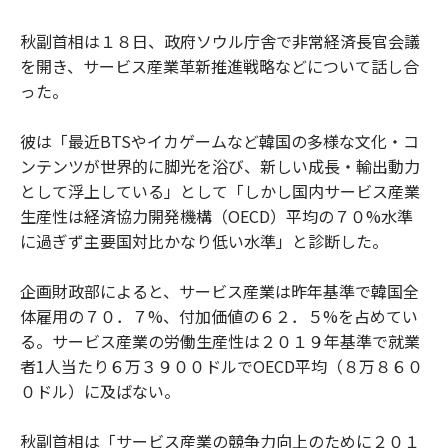
秋副首相は１８日、政府ソウル庁舎で非常経済長官会議
を開き、サービス産業革新推進戦略などについて話し合
った。
彼は「最近BTSやイカゲームなど韓国の多様な文化・コ
ンテンツが世界的に脚光を浴び、新しい成長・輸出動力
として浮上している」として「しかし国内サービス産業
生産性は経済協力開発機構（OECD）平均の７０%水準
に過ぎず主要国対比かなり低い水準」と診断した。
企画財政部によると、サービス産業は昨年基準で韓国全
体雇用の７０．７%、付加価値の６２．５%を占めてい
る。サービス産業の労働生産性は２０１９年基準で就業
者1人当たり６万３９００ドルでOECD平均（８万８６０
０ドル）に及ばない。
秋副首相は「サービス産業の競争力向上のために２０１