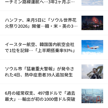
ーチミン路線運航へ…3年2ヶ月ぶり
の再開
ハンファ、来月5日に「ソウル世界花
火祭り2026」開催…韓・米・英の3カ
国が参加
イースター航空、韓国国内航空会社
で1位を記録…「上半期搭乗率93%」
ソウル市「猛暑重大警報」が発令さ
れた4日、熱中症患者39人追加発生
6月の経常収支、497億ドルで「過去
最大」…輸出が初の1000億ドル突破