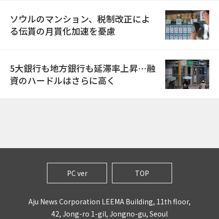
ソウルのマンション、税制改正によ
る伝貰の月貰化加速を憂慮
5大銀行も地方銀行も延滞率上昇…融
資のハードルはさらに高く
PC ver
TOP
Aju News Corporation LEEMA Building, 11th floor,
42, Jong-ro 1-gil, Jongno-gu, Seoul