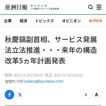
企業
経済
トピックス
オピニオン
AI PICK
秋慶鎬副首相、サービス発展
法立法推進・・・来年の構造
改革5ヵ年計画発表
登録 : 2022-11-18 11:03:22
修正 : 2022-11-18 11:03:22
양정미 기자
ssaleya@ajunews.com
f
t
z
Z
a
w
o
o
c
i
o
o