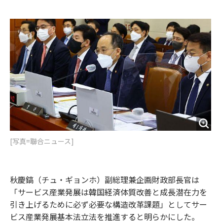
e
t
m
m
b
t
o
i
o
e
u
n
o
r
t
k
[写真=聯合ニュース]
秋慶鎬（チュ・ギョンホ）副総理兼企画財政部長官は
「サービス産業発展は韓国経済体質改善と成長潜在力を
引き上げるために必ず必要な構造改革課題」としてサー
ビス産業発展基本法立法を推進すると明らかにした。