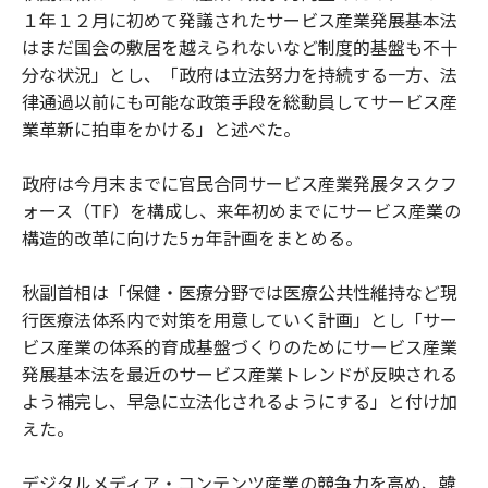
１年１２月に初めて発議されたサービス産業発展基本法
はまだ国会の敷居を越えられないなど制度的基盤も不十
分な状況」とし、「政府は立法努力を持続する一方、法
律通過以前にも可能な政策手段を総動員してサービス産
業革新に拍車をかける」と述べた。
政府は今月末までに官民合同サービス産業発展タスクフ
ォース（TF）を構成し、来年初めまでにサービス産業の
構造的改革に向けた5ヵ年計画をまとめる。
秋副首相は「保健・医療分野では医療公共性維持など現
行医療法体系内で対策を用意していく計画」とし「サー
ビス産業の体系的育成基盤づくりのためにサービス産業
発展基本法を最近のサービス産業トレンドが反映される
よう補完し、早急に立法化されるようにする」と付け加
えた。
デジタルメディア・コンテンツ産業の競争力を高め、韓