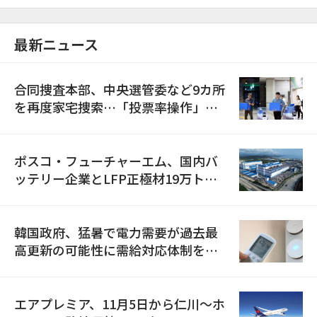
最新ニュース
合同捜査本部、中央選管委など9カ所
を再度家宅捜索…「投票率操作」の
資料を確保
ポスコ・フューチャーエム、国内バ
ッテリー企業とLFP正極材19万トン
の供給契約を締結
韓国政府、猛暑で電力需要が過去最
高更新の可能性に需給対応体制を点
検
エアプレミア、11月5日から仁川〜ホ